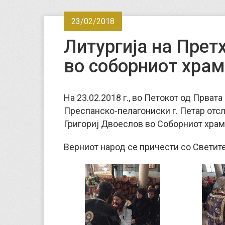
23/02/2018
Литургија на Прет
во соборниот храм
На 23.02.2018 г., во Петокот од Прват
Преспанско-пелагониски г. Петар отс
Григориј Двоеслов во Соборниот храм
Верниот народ се причести со Светите