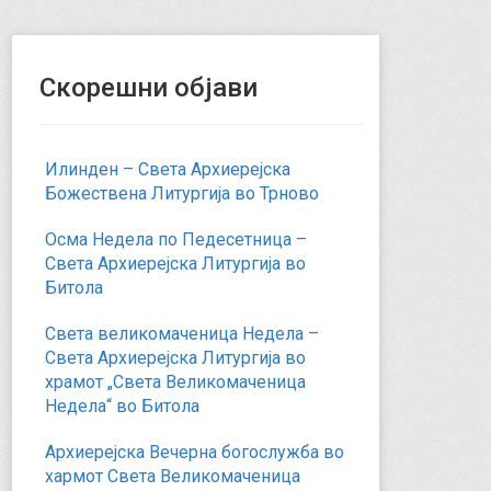
Скорешни објави
Илинден – Света Архиерејска
Божествена Литургија во Трново
Осма Недела по Педесетница –
Света Архиерејска Литургија во
Битола
Света великомаченица Недела –
Света Архиерејска Литургија во
храмот „Света Великомаченица
Недела“ во Битола
Архиерејска Вечерна богослужба во
хармот Света Великомаченица