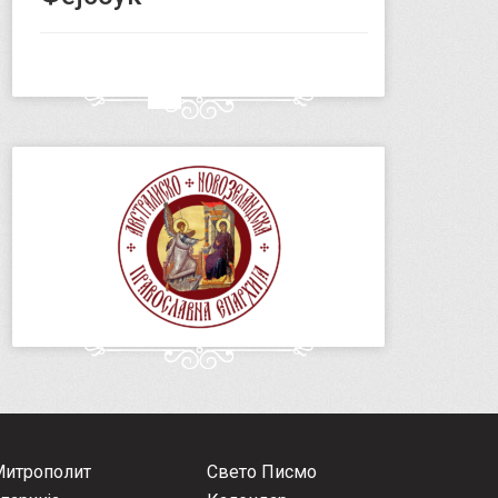
Митрополит
Свето Писмо