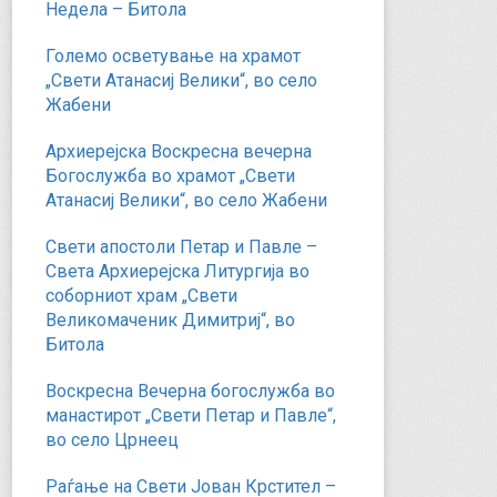
Недела – Битола
Големо осветување на храмот
„Свети Атанасиј Велики“, во село
Жабени
Архиерејска Воскресна вечерна
Богослужба во храмот „Свети
Атанасиј Велики“, во село Жабени
Свети апостоли Петар и Павле –
Света Архиерејска Литургија во
соборниот храм „Свети
Великомаченик Димитриј“, во
Битола
Воскресна Вечерна богослужба во
манастирот „Свети Петар и Павле“,
во село Црнеец
Раѓање на Свети Јован Крстител –