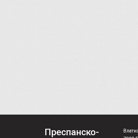
Преспанско-
Влатк