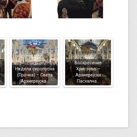
Воскресение
Недела сиропусна
Христово –
(Прочка) – Света
Архиерејска
Архиерејска…
Пасхална…