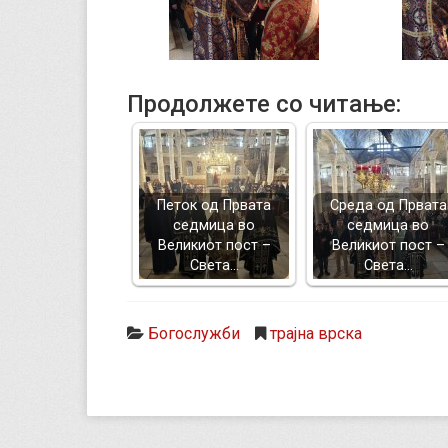
Продолжете со читање:
Петок од Првата
Среда од Првата
седмица во
седмица во
Великиот пост –
Великиот пост –
Света…
Света…
Богослужби
трајна врска