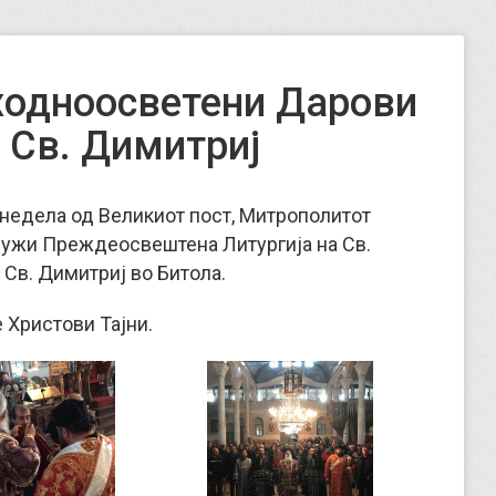
ходноосветени Дарови
 Св. Димитриј
а недела од Великиот пост, Митрополитот
лужи Преждеосвештена Литургија на Св.
 Св. Димитриј во Битола.
 Христови Тајни.