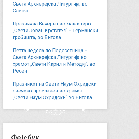
Света Архиерејска Литургија, во
Слепче
Празнична Вечерна во манастирот
„Свети Јован Крстител“ – Германски
гробишта, во Битола
Петта недела по Педесетница –
Света Архиерејска Литургија во
храмот „Свети Кирил и Методиј“, во
Ресен
Празникот на Свети Наум Охридски
свечено прославен во храмот
„Свети Наум Охридски“ во Битола
Фејсбук