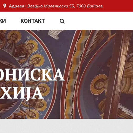
Адреса:
Влатко Миленкоски 55, 7000 Битола
КИ
КОНТАКТ
ОНИСКА
ХИЈА