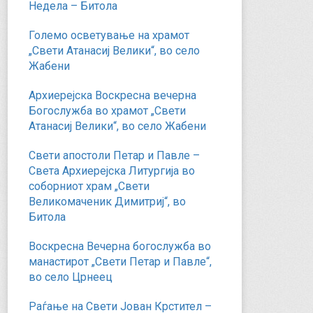
Недела – Битола
Големо осветување на храмот
„Свети Атанасиј Велики“, во село
Жабени
Архиерејска Воскресна вечерна
Богослужба во храмот „Свети
Атанасиј Велики“, во село Жабени
Свети апостоли Петар и Павле –
Света Архиерејска Литургија во
соборниот храм „Свети
Великомаченик Димитриј“, во
Битола
Воскресна Вечерна богослужба во
манастирот „Свети Петар и Павле“,
во село Црнеец
Раѓање на Свети Јован Крстител –