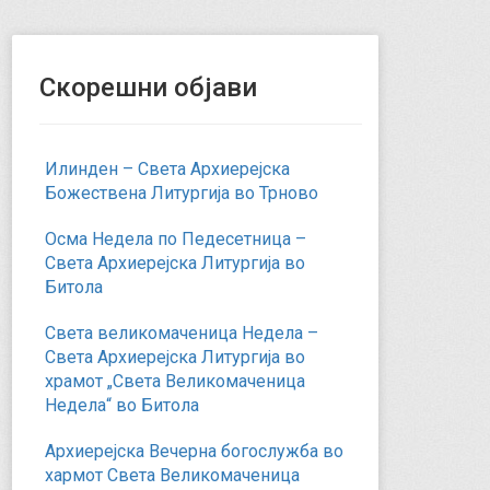
Скорешни објави
Илинден – Света Архиерејска
Божествена Литургија во Трново
Осма Недела по Педесетница –
Света Архиерејска Литургија во
Битола
Света великомаченица Недела –
Света Архиерејска Литургија во
храмот „Света Великомаченица
Недела“ во Битола
Архиерејска Вечерна богослужба во
хармот Света Великомаченица