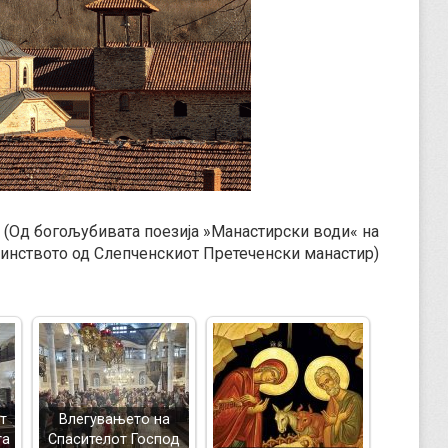
(Од богољубивата поезија »Манастирски води« на
ринството од Слепченскиот Претеченски манастир)
т
Влегувањето на
тa
Спасителот Господ