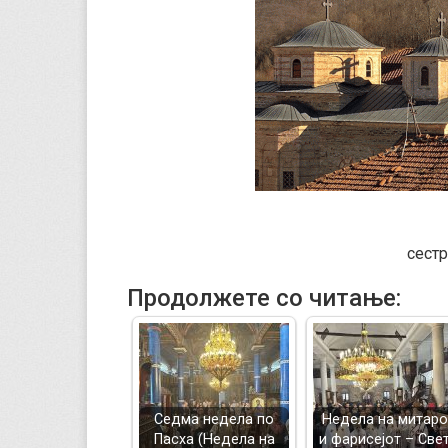
сест
Продолжете со читање:
Седма недела по
Недела на митаро
Пасха (Недела на
и фарисејот – Све