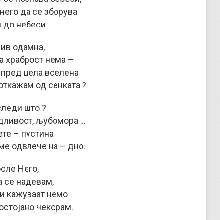
 него да се зборува
 до небеси.
ив одамна,
а храброст нема –
 пред цела вселена
 откажам од сенката ?
следи што ?
идливост, љубомора …
ете – пустина
ме одвлече на – дно.
сле Него,
а се надевам,
ми кажуваат немо
остојано чекорам.