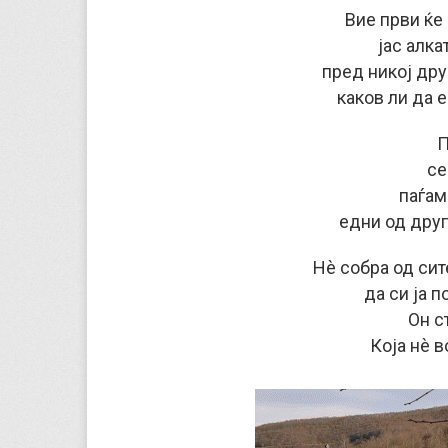
Вие први ќе
јас алка
пред никој дру
каков ли да е
П
се
паѓам
едни од друг
Нè собра од сит
да си ја 
Он с
Која нè в