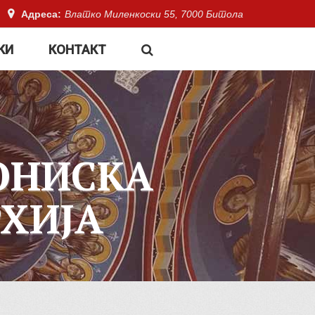
Адреса:
Влатко Миленкоски 55, 7000 Битола
КИ
КОНТАКТ
ОНИСКА
ХИЈА