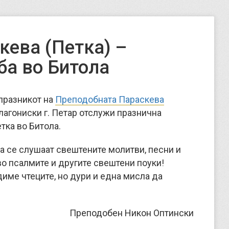
кева (Петка) –
ба во Битола
 празникот на
Преподобната Параскева
лагониски г. Петар отслужи празнична
тка во Битола.
да се слушаат свештените молитви, песни и
о псалмите и другите свештени поуки!
име чтеците, но дури и една мисла да
Преподобен Никон Оптински