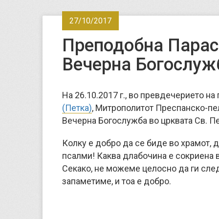
27/10/2017
Преподобна Парас
Вечерна Богослуж
На 26.10.2017 г., во превдечерието на
(Петка)
, Митрополитот Преспанско-пе
Вечерна Богослужба во црквата Св. Пе
Колку е добро да се биде во храмот, 
псалми! Каква длабочина е сокриена в
Секако, не можеме целосно да ги след
запаметиме, и тоа е добро.