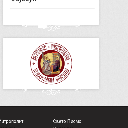
Митрополит
Свето Писмо