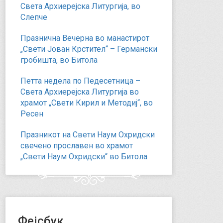
Света Архиерејска Литургија, во
Слепче
Празнична Вечерна во манастирот
„Свети Јован Крстител“ – Германски
гробишта, во Битола
Петта недела по Педесетница –
Света Архиерејска Литургија во
храмот „Свети Кирил и Методиј“, во
Ресен
Празникот на Свети Наум Охридски
свечено прославен во храмот
„Свети Наум Охридски“ во Битола
Фејсбук