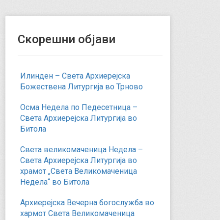
Скорешни објави
Илинден – Света Архиерејска
Божествена Литургија во Трново
Осма Недела по Педесетница –
Света Архиерејска Литургија во
Битола
Света великомаченица Недела –
Света Архиерејска Литургија во
храмот „Света Великомаченица
Недела“ во Битола
Архиерејска Вечерна богослужба во
хармот Света Великомаченица