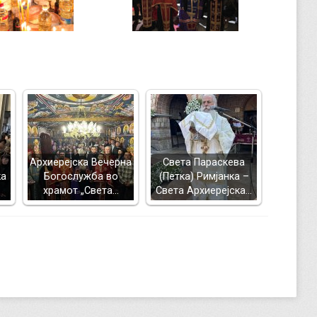
Архиерејска Вечерна
Света Параскева
ка
Богослужба во
(Петка) Римјанка –
храмот „Света…
Света Архиерејска…