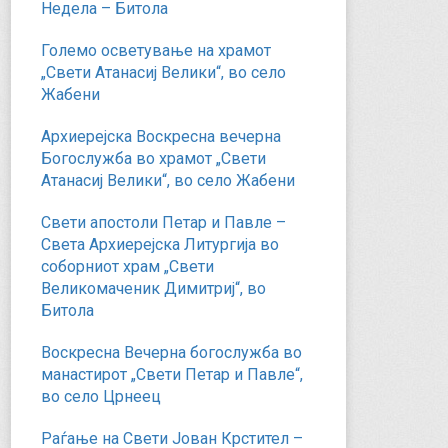
Недела – Битола
Големо осветување на храмот
„Свети Атанасиј Велики“, во село
Жабени
Архиерејска Воскресна вечерна
Богослужба во храмот „Свети
Атанасиј Велики“, во село Жабени
Свети апостоли Петар и Павле –
Света Архиерејска Литургија во
соборниот храм „Свети
Великомаченик Димитриј“, во
Битола
Воскресна Вечерна богослужба во
манастирот „Свети Петар и Павле“,
во село Црнеец
Раѓање на Свети Јован Крстител –