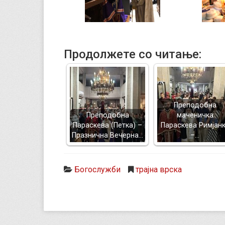
Продолжете со читање:
Преподобна
Преподобна
маченичка
Параскева (Петка) –
Параскева Римјан
Празнична Вечерна…
–…
Богослужби
трајна врска