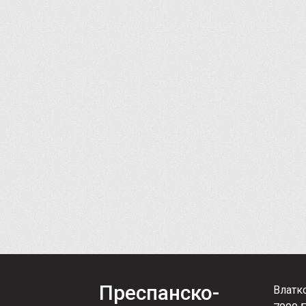
Преспанско-
Влатк