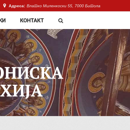
Адреса:
Влатко Миленкоски 55, 7000 Битола
КИ
КОНТАКТ
ОНИСКА
ХИЈА