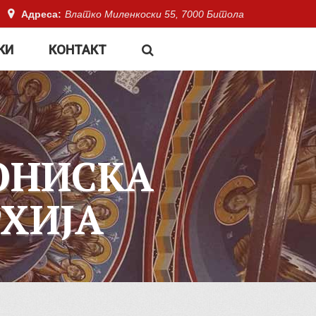
Адреса:
Влатко Миленкоски 55, 7000 Битола
КИ
КОНТАКТ
ОНИСКА
ХИЈА