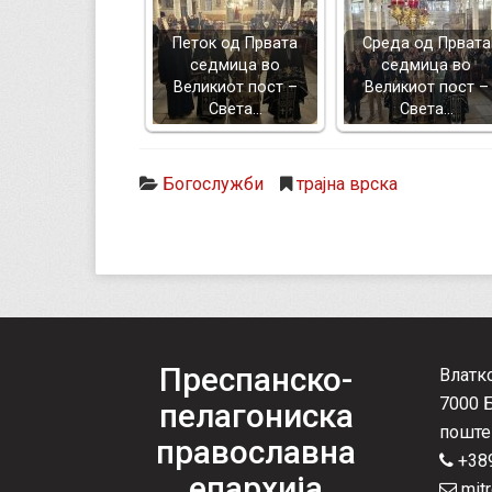
Петок од Првата
Среда од Првата
седмица во
седмица во
Великиот пост –
Великиот пост –
Света…
Света…
Богослужби
трајна врска
Преспанско-
Влатк
7000 
пелагониска
поште
православна
+389
епархија
mitr