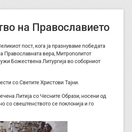
тво на Православието
 Великиот пост, кога ја празнуваме победата
а Православната вера, Митрополитот
лужи Божествена Литургија во соборниот
ести со Светите Христови Тајни.
ечена Литија со Чесните Образи, носени од
о со свештенството се поклонија и го