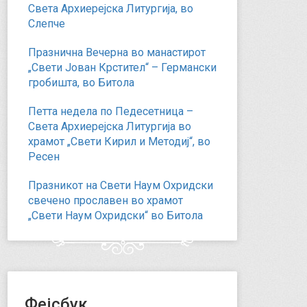
Света Архиерејска Литургија, во
Слепче
Празнична Вечерна во манастирот
„Свети Јован Крстител“ – Германски
гробишта, во Битола
Петта недела по Педесетница –
Света Архиерејска Литургија во
храмот „Свети Кирил и Методиј“, во
Ресен
Празникот на Свети Наум Охридски
свечено прославен во храмот
„Свети Наум Охридски“ во Битола
Фејсбук