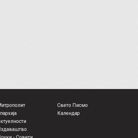
Митрополит
Свето Писмо
пархија
Календар
ктуелности
Издаваштво
оуки - Совети