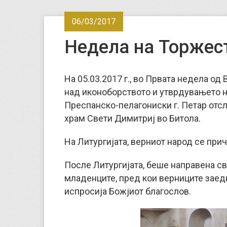
06/03/2017
Недела на Торжес
На 05.03.2017 г., во Првата недела од
над иконоборството и утврдувањето н
Преспанско-пелагониски г. Петар отс
храм Свети Димитриј во Битола.
На Литургијата, верниот народ се прич
После Литургијата, беше направена св
младенците, пред кои верниците заедн
испросија Божјиот благослов.