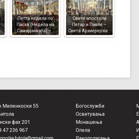
Петта недела по
Свети апостоли
Пасха (Недела на
Петар и Павле –
Самарјанката) –…
Света Архиерејска…
о Миленкоски 55
Богослужби
Битола
Осветувања
Е
нски фах 201
Монашења
А
 47 236 967
Опела
opolija.bitola@gmail.com
Ракополагања
П