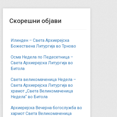
Скорешни објави
Илинден – Света Архиерејска
Божествена Литургија во Трново
Осма Недела по Педесетница –
Света Архиерејска Литургија во
Битола
Света великомаченица Недела –
Света Архиерејска Литургија во
храмот „Света Великомаченица
Недела“ во Битола
Архиерејска Вечерна богослужба во
хармот Света Великомаченица