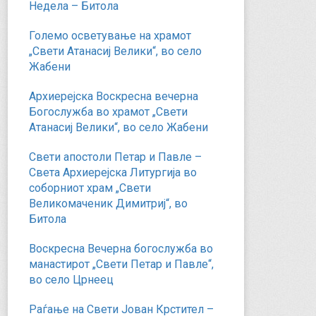
Недела – Битола
Големо осветување на храмот
„Свети Атанасиј Велики“, во село
Жабени
Архиерејска Воскресна вечерна
Богослужба во храмот „Свети
Атанасиј Велики“, во село Жабени
Свети апостоли Петар и Павле –
Света Архиерејска Литургија во
соборниот храм „Свети
Великомаченик Димитриј“, во
Битола
Воскресна Вечерна богослужба во
манастирот „Свети Петар и Павле“,
во село Црнеец
Раѓање на Свети Јован Крстител –