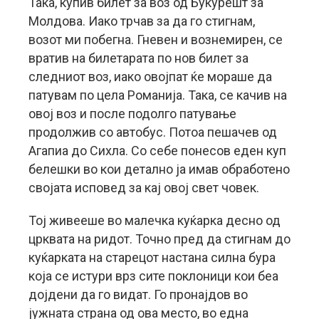
Така, купив билет за воз од Букурешт за
Молдова. Иако трчав за да го стигнам,
возот ми побегна. Гневен и вознемирен, се
вратив на билетарата по нов билет за
следниот воз, иако овојпат ќе мораше да
патувам по цела Романија. Така, се качив на
овој воз и после подолго патување
продолжив со автобус. Потоа пешачев од
Агапиа до Сихла. Со себе понесов еден куп
белешки во кои детално ја имав обработено
својата исповед за кај овој свет човек.
Тој живееше во малечка куќарка десно од
црквата на ридот. Точно пред да стигнам до
куќарката на старецот настана силна бура
која се истури врз сите поклоници кои беа
дојдени да го видат. Го пронајдов во
јужната страна од ова место, во една