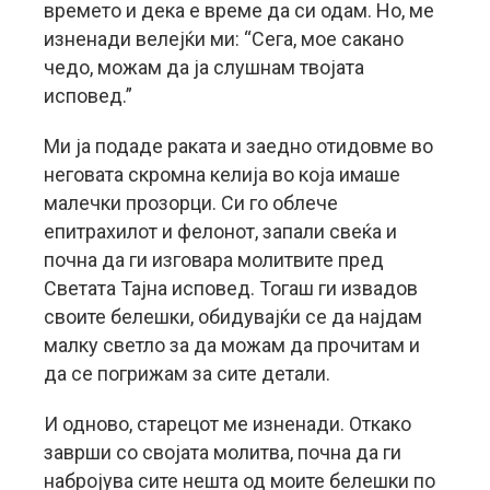
времето и дека е време да си одам. Но, ме
изненади велејќи ми: “Сега, мое сакано
чедо, можам да ја слушнам твојата
исповед.”
Ми ја подаде раката и заедно отидовме во
неговата скромна келија во која имаше
малечки прозорци. Си го облече
епитрахилот и фелонот, запали свеќа и
почна да ги изговара молитвите пред
Светата Тајна исповед. Тогаш ги извадов
своите белешки, обидувајќи се да најдам
малку светло за да можам да прочитам и
да се погрижам за сите детали.
И одново, старецот ме изненади. Откако
заврши со својата молитва, почна да ги
набројува сите нешта од моите белешки по