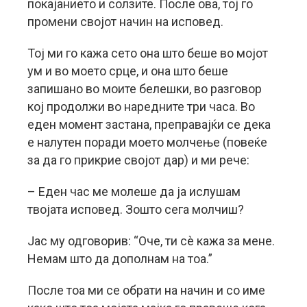
покајанието и солзите. После ова, тој го
промени својот начин на исповед.
Тој ми го кажа сето она што беше во мојот
ум и во моето срце, и она што беше
запишано во моите белешки, во разговор
кој продолжи во наредните три часа. Во
еден момент застана, преправајќи се дека
е налутен поради моето молчење (повеќе
за да го прикрие својот дар) и ми рече:
– Еден час ме молеше да ја ислушам
твојата исповед. Зошто сега молчиш?
Јас му одговорив: “Оче, ти сè кажа за мене.
Немам што да дополнам на тоа.”
После тоа ми се обрати на начин и со име