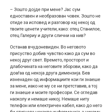
– Зошто дојде при мене? Јас сум
едноставен и необразован човек. Зошто не
отиде за исповед и разговор кај некој од
твоите ценети учители, како: отец Станилое,
отец Галериу и други слични на нив?
Останав вчудоневиден. Во неговото
присуство добив чувство како да сум во
некој друг свет. Времето, просторот и
длабочината на неговите зборови, како да
доаѓаа од некоја друга димензија. Бев
изненаден од информациите кои ги знаеше
за мене, иако не му се ни претставив, а тој
ги знаеше и моите професори. Се огледав
наоколу и немаше никој. Немаше ниту
телефон или електричен кабел, како до него
би стигнала некаква информација, а никому