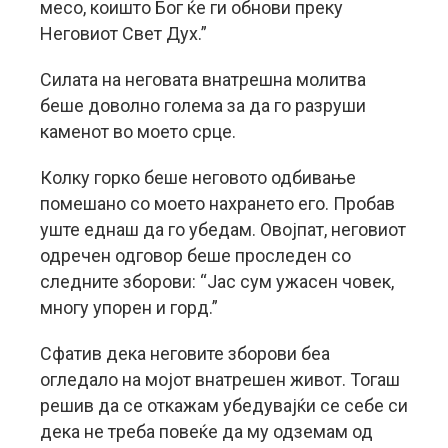
месо, коишто Бог ќе ги обнови преку
Неговиот Свет Дух.”
Силата на неговата внатрешна молитва
беше доволно голема за да го разруши
каменот во моето срце.
Колку горко беше неговото одбивање
помешано со моето нахрането его. Пробав
уште еднаш да го убедам. Овојпат, неговиот
одречен одговор беше проследен со
следните зборови: “Јас сум ужасен човек,
многу упорен и горд.”
Сфатив дека неговите зборови беа
огледало на мојот внатрешен живот. Тогаш
решив да се откажам убедувајќи се себе си
дека не треба повеќе да му одземам од