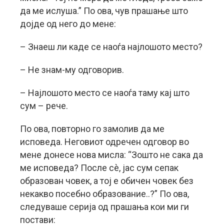
да ме ислуша.” По ова, чув прашање што
дојде од него до мене:
– Знаеш ли каде се наоѓа најлошото место?
– Не знам-му одговорив.
– Најлошото место се наоѓа таму кај што
сум – рече.
По ова, повторно го замолив да ме
исповеда. Неговиот одречен одговор во
мене донесе нова мисла: “Зошто не сака да
ме исповеда? После сè, јас сум сепак
образован човек, а тој е обичен човек без
некакво посебно образование..?” По ова,
следуваше серија од прашања кои ми ги
постави: