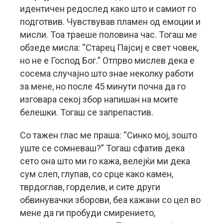
идентичен редослед како што и самиот го
подготвив. Чувствував пламен од емоции и
мисли. Тоа траеше половина час. Тогаш ме
обзеде мисла: “Старец Пајсиј е свет човек,
но не е Господ Бог.” Отпрво мислев дека е
сосема случајно што знае неколку работи
за мене, но после 45 минути почна да го
изговара секој збор напишан на моите
белешки. Тогаш се запрепастив.
Со тажен глас ме праша: “Синко мој, зошто
уште се сомневаш?” Тогаш сфатив дека
сето она што ми го кажа, велејќи ми дека
сум слеп, глупав, со срце како камен,
тврдоглав, горделив, и сите други
обвинувачки зборови, беа кажани со цел во
мене да ги пробуди смирението,