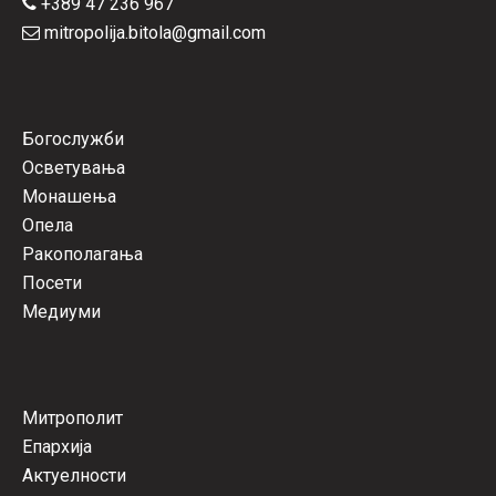
+389 47 236 967
mitropolija.bitola@gmail.com
Богослужби
Осветувања
Монашења
Опела
Ракополагања
Посети
Медиуми
Митрополит
Епархија
Актуелности