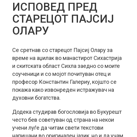
ИСПОВЕД ПРЕД
СТАРЕЦОТ ПАЈСИЈ
ОЛАРУ
Се сретнав со старецот Пајсиј Олару за
време на аџилак во манастирот Сихастрија
и скитската област Сихла заедно со моите
соученици и со мојот почитуван отец и
професор Константин Галериу, којшто се
покажа како извонреден истражувач на
духовни богатства.
Додека студирав богословија во Букурешт
често бев советуван од страна на некои
учени луѓе да читам свети текстови
напишани во оригинален јазик, но и да учам