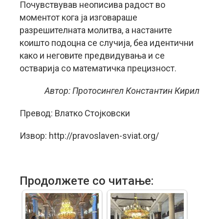
Почувствував неописива радост во
моментот кога ја изговараше
разрешителната молитва, а настаните
коишто подоцна се случија, беа идентични
како и неговите предвидувања и се
остварија со математичка прецизност.
Автор: Протосингел Константин Кирил
Превод: Влатко Стојковски
Извор: http://pravoslaven-sviat.org/
Продолжете со читање: