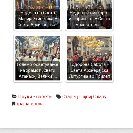
Недела на Света
Недела на митарот
Марија Египетска –
и фарисејот – Светa
Света Архиерејска…
Божествена…
Големо осветување
Тодорова Сабота –
на храмот „Свети
Света Архиерејска
Атанасиј Велики“,…
Литургија во Прилеп
Поуки - совети
Старец Пајсиј Олару
трајна врска