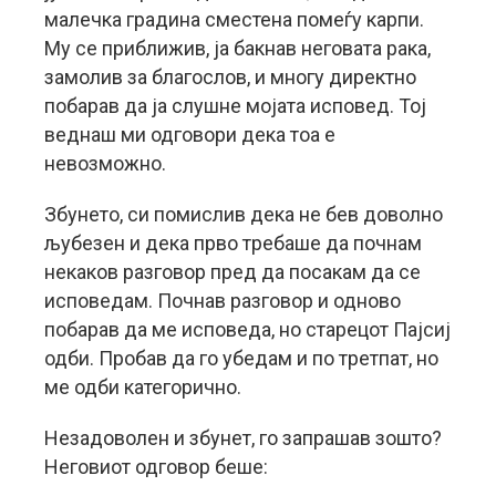
малечка градина сместена помеѓу карпи.
Му се приближив, ја бакнав неговата рака,
замолив за благослов, и многу директно
побарав да ја слушне мојата исповед. Тој
веднаш ми одговори дека тоа е
невозможно.
Збунето, си помислив дека не бев доволно
љубезен и дека прво требаше да почнам
некаков разговор пред да посакам да се
исповедам. Почнав разговор и одново
побарав да ме исповеда, но старецот Пајсиј
одби. Пробав да го убедам и по третпат, но
ме одби категорично.
Незадоволен и збунет, го запрашав зошто?
Неговиот одговор беше: