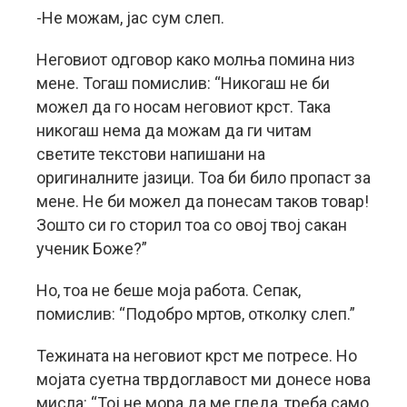
-Не можам, јас сум слеп.
Неговиот одговор како молња помина низ
мене. Тогаш помислив: “Никогаш не би
можел да го носам неговиот крст. Така
никогаш нема да можам да ги читам
светите текстови напишани на
оригиналните јазици. Тоа би било пропаст за
мене. Не би можел да понесам таков товар!
Зошто си го сторил тоа со овој твој сакан
ученик Боже?”
Но, тоа не беше моја работа. Сепак,
помислив: “Подобро мртов, отколку слеп.”
Тежината на неговиот крст ме потресе. Но
мојата суетна тврдоглавост ми донесе нова
мисла: “Тој не мора да ме гледа, треба само