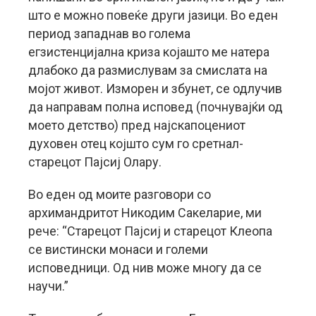
што е можно повеќе други јазици.
Во еден
период западнав во голема
егзистенцијална криза којашто ме натера
длабоко да размислувам за смислата на
мојот живот. Изморен и збунет, се одлучив
да направам полна исповед (почнувајќи од
моето детство) пред најскапоцениот
духовен отец којшто сум го сретнал-
старецот Пајсиј Олару.
Во еден од моите разговори со
архимандритот Никодим Сакеларие, ми
рече: “Старецот Пајсиј и старецот Клеопа
се вистински монаси и големи
исповедници. Од нив може многу да се
научи.”