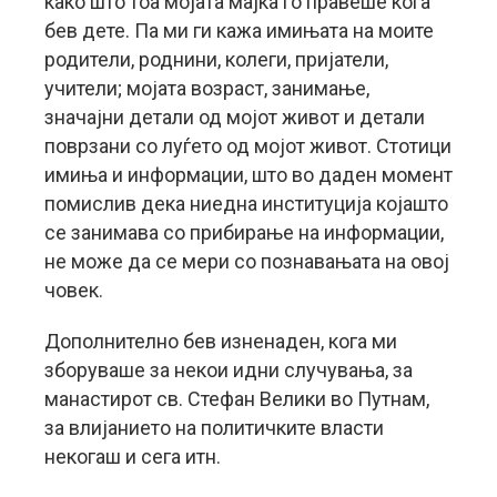
како што тоа мојата мајка го правеше кога
бев дете. Па ми ги кажа имињата на моите
родители, роднини, колеги, пријатели,
учители; мојата возраст, занимање,
значајни детали од мојот живот и детали
поврзани со луѓето од мојот живот. Стотици
имиња и информации, што во даден момент
помислив дека ниедна институција којашто
се занимава со прибирање на информации,
не може да се мери со познавањата на овој
човек.
Дополнително бев изненаден, кога ми
зборуваше за некои идни случувања, за
манастирот св. Стефан Велики во Путнам,
за влијанието на политичките власти
некогаш и сега итн.