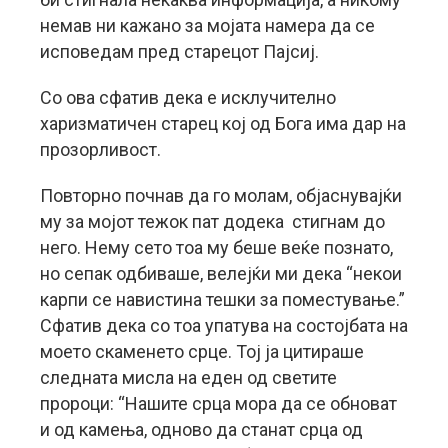
немав ни кажано за мојата намера да се
исповедам пред старецот Пајсиј.
Со ова сфатив дека е исклучително
харизматичен старец кој од Бога има дар на
прозорливост.
Повторно почнав да го молам, објаснувајќи
му за мојот тежок пат додека стигнам до
него. Нему сето тоа му беше веќе познато,
но сепак одбиваше, велејќи ми дека “некои
карпи се навистина тешки за поместување.”
Сфатив дека со тоа упатува на состојбата на
моето скаменето срце. Тој ја цитираше
следната мисла на еден од светите
пророци: “Нашите срца мора да се обноват
и од камења, одново да станат срца од