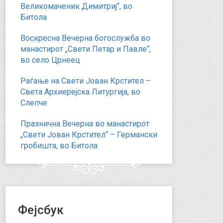
Великомаченик Димитриј“, во
Битола
Воскресна Вечерна богослужба во
манастирот „Свети Петар и Павле“,
во село Црнеец
Раѓање на Свети Јован Крстител –
Света Архиерејска Литургија, во
Слепче
Празнична Вечерна во манастирот
„Свети Јован Крстител“ – Германски
гробишта, во Битола
Фејсбук