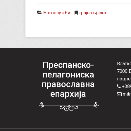
Богослужби
трајна врска
Преспанско-
Влатк
7000 
пелагониска
поште
православна
+389
епархија
mitr