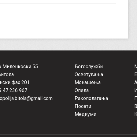
о Миленкоски 55
Богослужби
Битола
Осветувања
Е
нски фах 201
Монашења
А
 47 236 967
Опела
opolija.bitola@gmail.com
Ракополагања
П
Посети
Медиуми
К