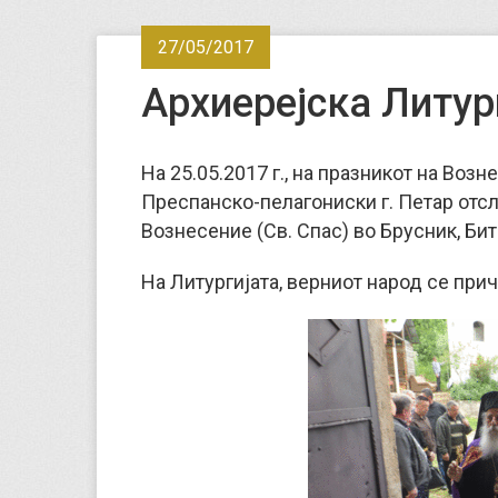
27/05/2017
Архиерејска Литур
На 25.05.2017 г., на празникот на Воз
Преспанско-пелагониски г. Петар отс
Вознесение (Св. Спас) во Брусник, Би
На Литургијата, верниот народ се прич