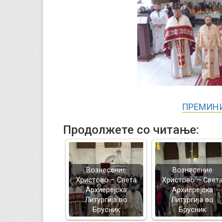
ПРЕМИНИ
Продолжете со читање:
Вознесение
Вознесение
Христово – Света
Христово – Свет
Архиерејска
Архиерејска
Литургија во
Литургија во
Брусник
Брусник