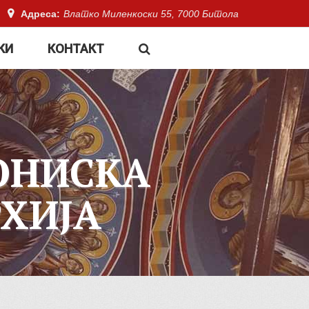
Адреса:
Влатко Миленкоски 55, 7000 Битола
КИ
КОНТАКТ
ОНИСКА
ХИЈА