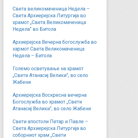
Света великомаченица Недела –
Света Архиерејска Литургија во
храмот „Света Великомаченица
Недела“ во Битола
Архиерејска Вечерна богослужба во
хармот Света Великомаченица
Недела – Битола
Големо осветување на храмот
„Свети Атанасиј Велики“, во село
Жабени
Архиерејска Воскресна вечерна
Богослужба во храмот „Свети
Атанасиј Велики“, во село Жабени
Свети апостоли Петар и Павле –
Света Архиерејска Литургија во
соборниот храм „Свети