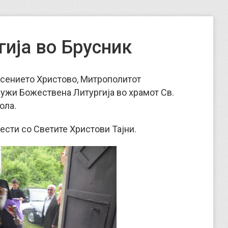
гија во Брусник
несението Христово, Митрополитот
лужи Божествена Литургија во храмот Св.
тола.
ести со Светите Христови Тајни.