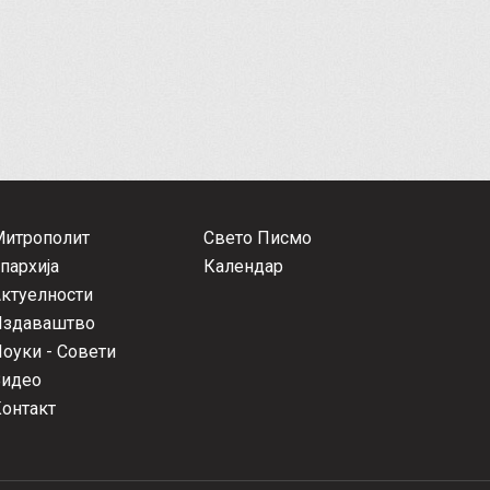
Митрополит
Свето Писмо
пархија
Календар
ктуелности
Издаваштво
оуки - Совети
Видео
онтакт