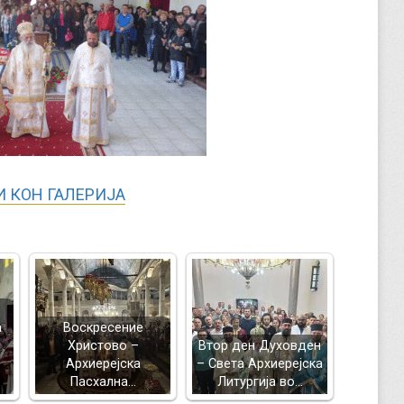
 КОН ГАЛЕРИЈА
а
Воскресение
Христово –
Втор ден Духовден
Архиерејска
– Света Архиерејска
Пасхална…
Литургија во…