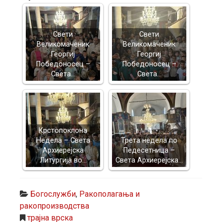
Свети
Свети
Великомаченик
Великомаченик
Георгиј
Георгиј
Победоносец –
Победоносец –
Света…
Света…
Крстопоклона
Недела – Света
Трета недела по
Архиерејска
Педесетница –
Литургија во…
Света Архиерејска…
Богослужби
,
Ракополагања и
ракопроизводства
трајна врска