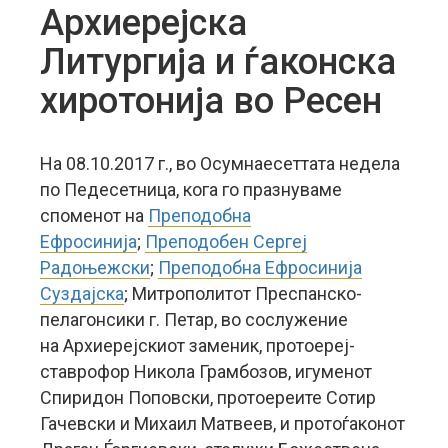
Архиерејска
Литургија и ѓаконска
хиротонија во Ресен
На 08.10.2017 г., во Осумнаесеттата недела
по Педесетница, кога го празнуваме
споменот на
Преподобна
Ефросинија
;
Преподобен Сергеј
Радоњежски
;
Преподобна Ефросинија
Суздајска
; Митрополитот Преспанско-
пелагонсики г. Петар, во сослужение
на Архиерејскиот заменик, протоереј-
ставрофор Никола Грамбозов, игуменот
Спиридон Поповски, протоереите Сотир
Гачевски и Михаил Матвеев, и протоѓаконот