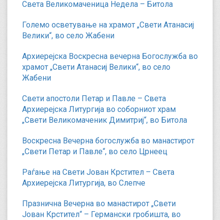
Света Великомаченица Недела – Битола
Големо осветување на храмот „Свети Атанасиј
Велики“, во село Жабени
Архиерејска Воскресна вечерна Богослужба во
храмот „Свети Атанасиј Велики“, во село
Жабени
Свети апостоли Петар и Павле – Света
Архиерејска Литургија во соборниот храм
„Свети Великомаченик Димитриј“, во Битола
Воскресна Вечерна богослужба во манастирот
„Свети Петар и Павле“, во село Црнеец
Раѓање на Свети Јован Крстител – Света
Архиерејска Литургија, во Слепче
Празнична Вечерна во манастирот „Свети
Јован Крстител“ – Германски гробишта, во