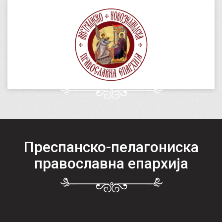
Преспанско-пелагониска
православна епархија