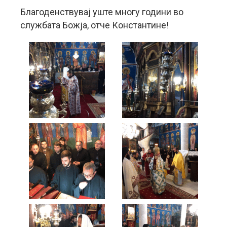
Благоденствувај уште многу години во
службата Божја, отче Константине!