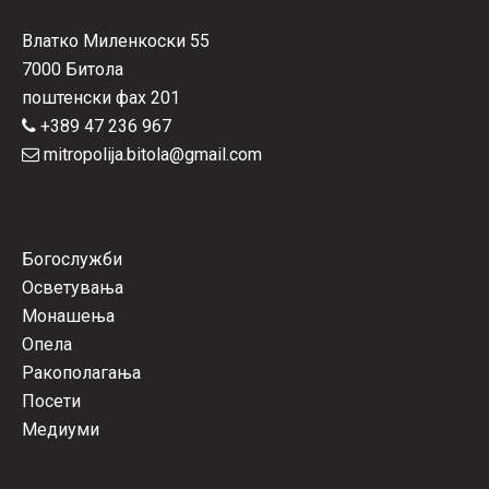
Влатко Миленкоски 55
7000 Битола
поштенски фах 201
+389 47 236 967
mitropolija.bitola@gmail.com
Богослужби
Осветувања
Монашења
Опела
Ракополагања
Посети
Медиуми