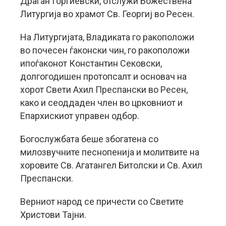
Драган Ѓоргиевски, отслужи Божествена
Литургија во храмот Св. Георгиј во Ресен.
На Литургијата, Владиката го ракоположи
во почесен ѓаконски чин, го ракоположи
ипоѓаконот Константин Сековски,
долгогодишен протопсалт и основач на
хорот Свети Ахил Преспански во Ресен,
како и сеоддаден член во црковниот и
Епархискиот управен одбор.
Богослужбата беше збогатена со
милозвучните песнопенија и молитвите на
хоровите Св. Агатангел Битолски и Св. Ахил
Преспански.
Верниот народ се причести со Светите
Христови Тајни.