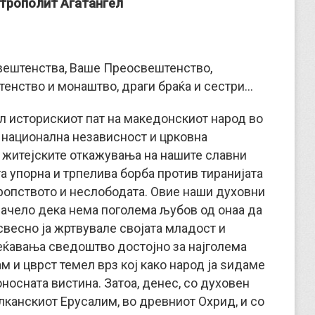
трополит Агатангел
ештенства, Ваше Преосвештенство,
тенство и монаштво, драги браќа и сестри…
ил историскиот пат на македонскиот народ во
 национална независност и црковна
и житејските откажувања на нашите славни
а упорна и трпелива борба против тиранијата
 ропството и неслободата. Овие наши духовни
начело дека нема поголема љубов од онаа да
свесно ја жртвувале својата младост и
сеќавања сведоштво достојно за најголема
м и цврст темел врз кој како народ ја ѕидаме
носната вистина. Затоа, денес, со духовен
лканскиот Ерусалим, во древниот Охрид, и со