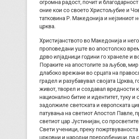
огромна радост, почит и благодарност
оние кои со своето Христољубие и Чо
татковина Р. Македонија и нејзиниот
црква.
Христијанството во Македонија и нег
проповедани уште во апостолско врем
дрво илјадници години го хранеле и в
Пораките на апостолите за љубов, мир
длабоко врежани во срцата на правосл
градел и разубавувал својата Црква, 
живот, творел и создавал вредности к
национално битие и идентитет, туку и 
задолжиле светската и европската ци
патувања на светиот Апостол Павле, 
светиот цар Јустинијан, со просветите
Свети ученици, преку пожртвуваноста
црковни и народни преродбеници, па с