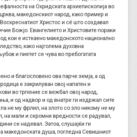
кефалноста на Охридската архиепископија во
црква, македонскиот народ, како пример и
 Воскреснатиот Христос и сé што создавал
личие Божјо. Евангелието и Христовите пораки
е од кои е исткаено македонското национално
ледство, како најголема духовна
љубов и пиетет се чува во пребогатата
зено и благословено ова парче земја, а од
родица е закрилуван овој напатен и
кови во трпение се вежбал овој народ,
а, и од надвор и од внатре ги издржал сите
ла не му фрлил, на злото со зло никому не му
л, на мали и скромни вредности се радувал,
дини се надевал. Затоа, слушајќи ги
на македонската душа, погледна Севишниот