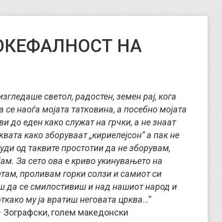
ТОКЕФАЛНОСТ НА
згледаше светол, радостен, земен рај, кога
 се наоѓа мојата татковина, а посебно мојата
и до еден како служат на грчки, а не знаат
квата како зборуваат „кириелејсон“ а пак не
луди од таквите простотии да не зборувам,
јам. За сето ова е криво укинувањето на
етам, проливам горки солзи и самиот си
аш да се смилостивиш и над нашиот народ и
откако му ја вратиш неговата црква
…
“
– Зографски, голем македонски