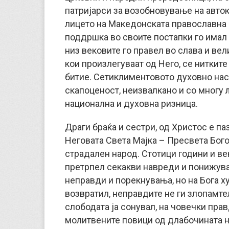
патријарси за возобновување на авто
лицето на Македонската православна 
поддршка во своите постапки го имал
низ вековите го правел во слава и ве
кои произлегуваат од Него, се ниткит
битие. Сетиклиментовото духовно нас
скапоценост, неизвалкано и со многу 
национална и духовна ризница.
Драги браќа и сестри, од Христос е па
Неговата Света Мајка – Пресвета Бого
страдален народ. Стотици години и ве
претрпел секакви навреди и понижувањ
неправди и порекнувања, но на Бога ху
возвратил, неправдите не ги злопамте
слободата ја сонувал, на човечки прав
молитвените повици од длабочината 