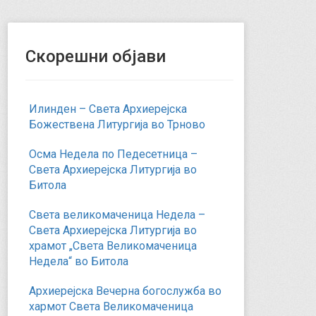
Скорешни објави
Илинден – Света Архиерејска
Божествена Литургија во Трново
Осма Недела по Педесетница –
Света Архиерејска Литургија во
Битола
Света великомаченица Недела –
Света Архиерејска Литургија во
храмот „Света Великомаченица
Недела“ во Битола
Архиерејска Вечерна богослужба во
хармот Света Великомаченица