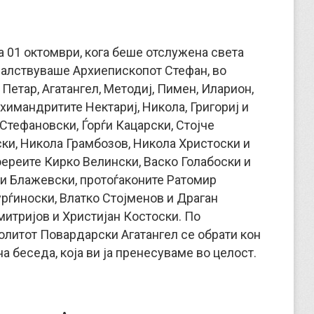
а 01 октомври, кога беше отслужена света
ачалствуваше Архиепископот Стефан, во
Петар, Агатангел, Методиј, Пимен, Иларион,
химандритите Нектариј, Никола, Григориј и
Стефановски, Ѓорѓи Кацарски, Стојче
ски, Никола Грамбозов, Никола Христоски и
оереите Кирко Велински, Васко Голабоски и
и Блажевски, протоѓаконите Ратомир
рѓиноски, Влатко Стојменов и Драган
митријов и Христијан Костоски. По
олитот Повардарски Агатангел се обрати кон
а беседа, која ви ја пренесуваме во целост.