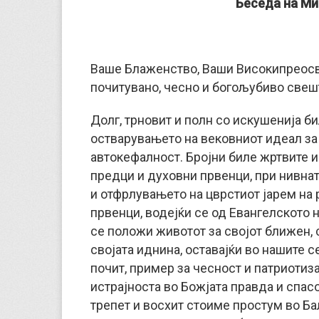
Беседа на Ми
Ваше Блаженство, Ваши Високипреосв
почитувано, чесно и богољубиво свеш
Долг, трновит и полн со искушенија б
остварувањето на вековниот идеал за
автокефалност. Бројни биле жртвите 
предци и духовни првенци, при нивнат
и отфрлувањето на цврстиот јарем на
првенци, водејќи се од Евангелското 
се положи животот за својот ближен, 
својата иднина, оставајќи во нашите 
почит, пример за чесност и патриотиза
истрајноста во Божјата правда и спасо
трепет и восхит стоиме простум во Ба