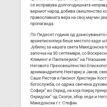
се исправува долгогодишната неправд
верниот народ добива свештенство кое
православната вера на свој мајчин јази
пропаганда.
По Педесет години од донесувањето н
архиепископија беше местото каде шт
Јубилеј за нашата света Македонска п
започна на 30 септември, со Воскресн
Климент и Пантелејмон“ на Плаошник 
Неговото Преосвештенство Епископот 
архимандритите Нектариј и Јаков, св
Саше Ристов и ѓаконот Христијан Кос
богослужба, се одржа свечена духовн
Софија“ во Охрид, на која покрај прек
Охридски“ од Скопје, збор зеде и Не
Македонски г.г. Стефан.