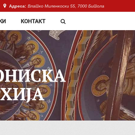
Адреса:
Влатко Миленкоски 55, 7000 Битола
КИ
КОНТАКТ
ОНИСКА
ХИЈА