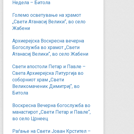
Недела – Битола
Големо осветување на храмот
„Свети Атанасиј Велики“, во село
Жабени
Архиерејска Воскресна вечерна
Богослужба во храмот „Свети
Атанасиј Велики“, во село Жабени
Свети апостоли Петар и Павле –
Света Архиерејска Литургија во
соборниот храм „Свети
Великомаченик Димитриј“, во
Битола
Воскресна Вечерна богослужба во
манастирот „Свети Петар и Павле“,
во село Црнеец
Раѓање на Свети Јован Крстител –