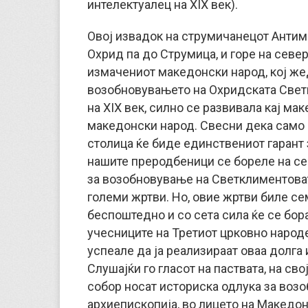
интелектуалец на XIX век).
Овој извадок на струмичанецот Антим 
Охрид па до Струмица, и горе на север 
измачениот македонски народ, кој жед
возобновувањето на Охридската Свет
на XIX век, силно се развивала кај мак
македонски народ. Свесни дека само
столица ќе биде единствениот гарант 
нашите преродбеници се бореле на се
за возобновување на Светклиментоват
големи жртви. Но, овие жртви биле се
беспоштедно и со сета сила ќе се бора
учесниците на Третиот црковно народе
успеале да ја реализираат оваа долга
Слушајќи го гласот на паствата, на сво
собор носат историска одлука за воз
архиепископија, во лицето на Македон