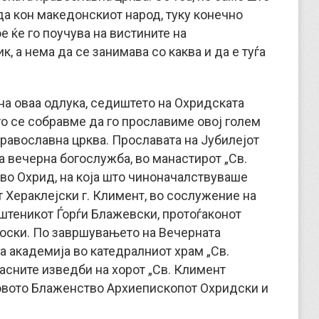
а кон македонскиот народ, туку конечно
 ќе го поучува на вистините на
к, а нема да се занимава со каква и да е туѓа
а оваа одлука, седиштето на Охридската
о се собравме да го прославиме овој голем
равославна црква. Прославата на Јубилејот
а вечерна богослужба, во манастирот „Св.
во Охрид, на која што чиноначалствуваше
Хераклејски г. Климент, во сослужение на
ештеникот Ѓорѓи Блажевски, протоѓаконот
тоски. По завршувањето на Вечерната
а академија во катедралниот храм „Св.
расните изведби на хорот „Св. Климент
говото Блаженство Архиепископот Охридски и