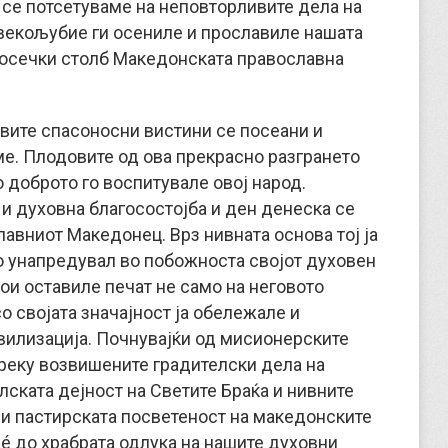
 се потсетуваме на неповторливите дела на
векољубие ги осениле и прославиле нашата
 носечки столб Македонската православна
овите спасоносни вистини се посеани и
е. Плодовите од ова прекрасно разгрането
о доброто го воспитувале овој народ.
 и духовна благосостојба и ден денеска се
авниот Македонец. Врз нивната основа тој ја
го унапредувал во побожноста својот духовен
ои оставиле печат не само на неговото
со својата значајност ја обележале и
вилизација. Почнувајќи од мисионерските
преку возвишените градителски дела на
лската дејност на Светите Браќа и нивните
 и пастирската посветеност на македонските
é до храбрата одлука на нашите духовни