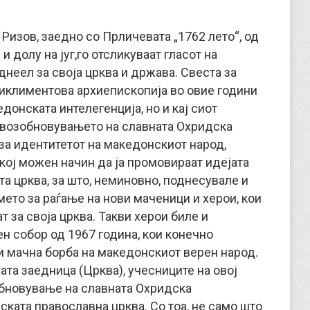
Ризов, заедно со Прличевата „1762 лето“, од
и долу на југ,го отсликуваат гласот на
неел за своја црква и држава. Свеста за
иклиментова архиепископија во овие години
едонската интелегенција, но и кај сиот
 возобновувањето на славната Охридска
за идентитетот на македонскиот народ,
кој можен начин да ја промовираат идејата
а црква, за што, неминовно, поднесувале и
мето за раѓање на нови маченици и херои, кои
т за своја црква. Такви херои биле и
н собор од 1967 година, кои конечно
 и мачна борба на македонскиот верен народ.
јата заедница (Црква), учесниците на овој
обновување на славната Охридска
ската православна црква. Со тоа, не само што