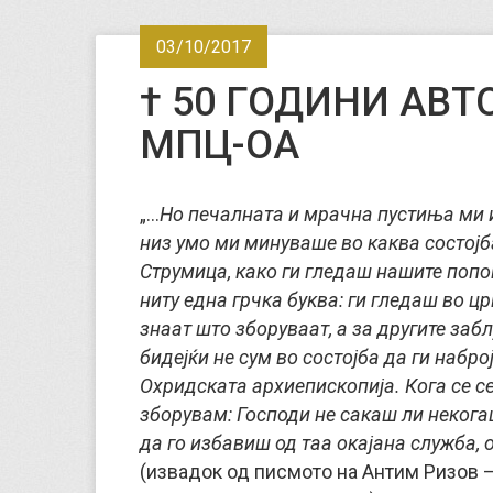
03/10/2017
† 50 ГОДИНИ АВ
МПЦ-ОА
„
…
Но печалната и мрачна пустиња ми и
низ умо ми минуваше во каква состојба
Струмица, како ги гледаш нашите попов
ниту една грчка буква: ги гледаш во цр
знаат што зборуваат, а за другите заб
бидејќи не сум во состојба да ги набро
Охридската архиепископија. Кога се с
зборувам: Господи не сакаш ли неког
да го избавиш од таа окајана служба, 
(извадок од писмото на Антим Ризов 