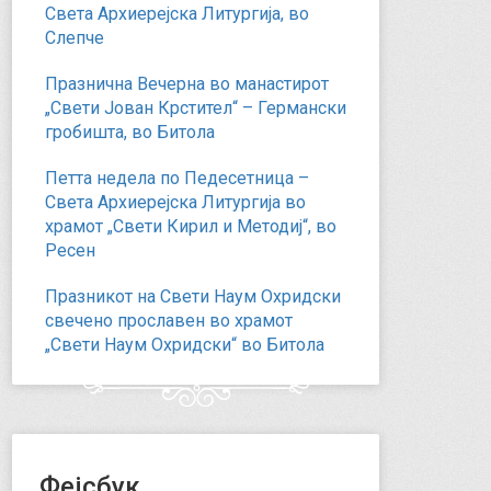
Света Архиерејска Литургија, во
Слепче
Празнична Вечерна во манастирот
„Свети Јован Крстител“ – Германски
гробишта, во Битола
Петта недела по Педесетница –
Света Архиерејска Литургија во
храмот „Свети Кирил и Методиј“, во
Ресен
Празникот на Свети Наум Охридски
свечено прославен во храмот
„Свети Наум Охридски“ во Битола
Фејсбук