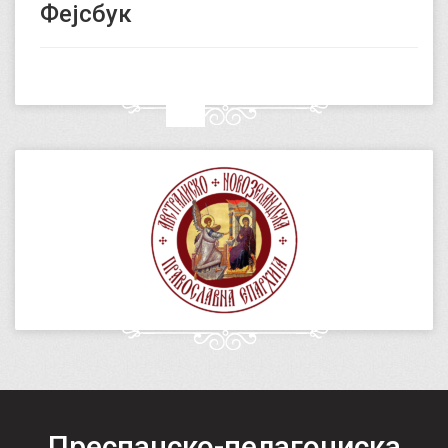
Фејсбук
Преспанско-пелагониска