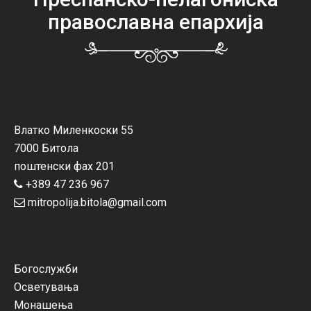
православна епархија
Влатко Миленкоски 55
7000 Битола
поштенски фах 201
+389 47 236 967
mitropolija.bitola@gmail.com
Богослужби
Осветувања
Монашења