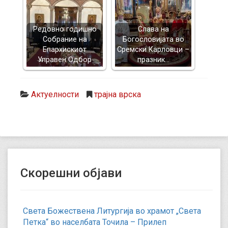
Редовно годишно
Слава на
Собрание на
Богословијата во
Епархискиот
Сремски Карловци –
Управен Одбор
празник…
Актуелности
трајна врска
Скорешни објави
Света Божествена Литургија во храмот „Света
Петка“ во населбата Точила – Прилеп