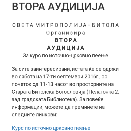
ВТОРА АУДИЦИЈА
С В Е Т А М И Т Р О П О Л И Ј А – Б И Т О Л А
О р г а н и з и р а
В Т О Р А
А У Д И Ц И Ј А
За курс по источно-црковно пеење
За сите заинтересирани, истата ќе се одржи
во сабота на 17-ти септември 2016г., со
почеток од 11-13 часот во просториите на
Старата Битолска Богословија (Пелагонка 2,
зад градската Библиотека). За повеќе
информации, можете да преминете на
следните линкови:
Курс по источно црковно пеење.