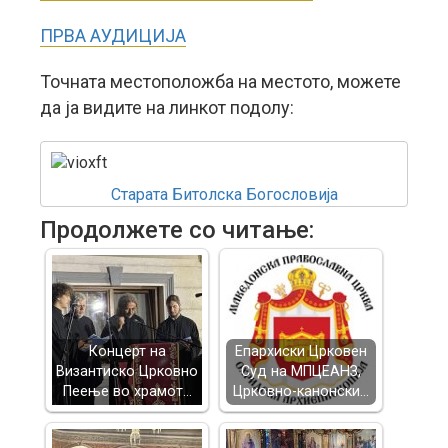
ПРВА АУДИЦИЈА
Точната местоположба на местото, можете
да ја видите на линкот подолу:
Старата Битолска Богословија
Продолжете со читање:
Концерт на
Епархиски Црковен
Византиско Црковно
Суд на МПЦЕАНЗ,
Пеење во храмот…
Црковно-канонски…