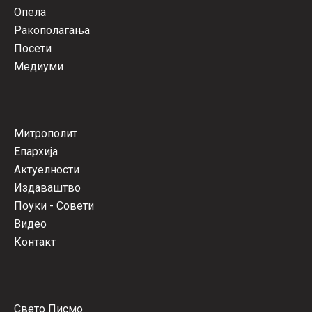
Опела
Ракополагања
Посети
Медиуми
Митрополит
Епархија
Актуелности
Издаваштво
Поуки - Совети
Видео
Контакт
Свето Писмо