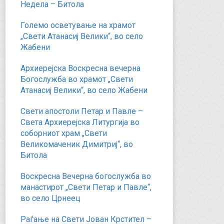
Недела – Битола
Големо осветување на храмот
„Свети Атанасиј Велики“, во село
Жабени
Архиерејска Воскресна вечерна
Богослужба во храмот „Свети
Атанасиј Велики“, во село Жабени
Свети апостоли Петар и Павле –
Света Архиерејска Литургија во
соборниот храм „Свети
Великомаченик Димитриј“, во
Битола
Воскресна Вечерна богослужба во
манастирот „Свети Петар и Павле“,
во село Црнеец
Раѓање на Свети Јован Крстител –