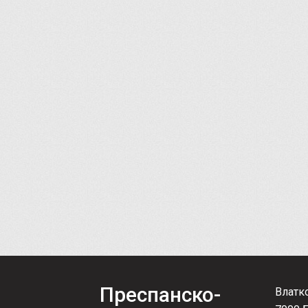
Преспанско-
Влатк