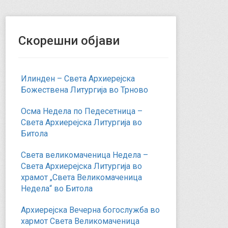
Скорешни објави
Илинден – Света Архиерејска
Божествена Литургија во Трново
Осма Недела по Педесетница –
Света Архиерејска Литургија во
Битола
Света великомаченица Недела –
Света Архиерејска Литургија во
храмот „Света Великомаченица
Недела“ во Битола
Архиерејска Вечерна богослужба во
хармот Света Великомаченица