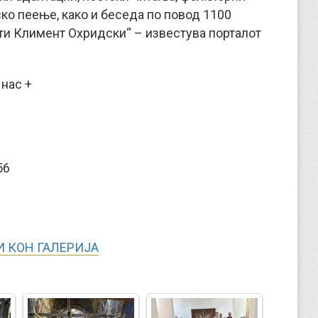
ско пеење, како и беседа по повод 1100
ти Климент Охридски“ – известува порталот
 нас +
 КОН ГАЛЕРИЈА