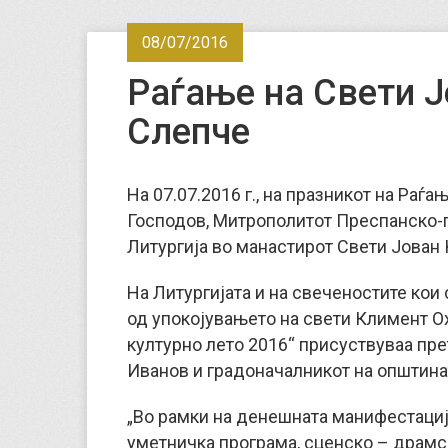
08/07/2016
Раѓање на Свети Ј
Слепче
На 07.07.2016 г., на празникот на Раѓ
Господов, Митрополитот Преспанско-
Литургија во манастирот Свети Јован 
На Литургијата и на свеченостите кои
од упокојувањето на свети Климент О
културно лето 2016“ присуствуваа пре
Иванов и градоначалникот на општин
„Во рамки на денешната манифестациј
уметничка програма, сценско – драмс