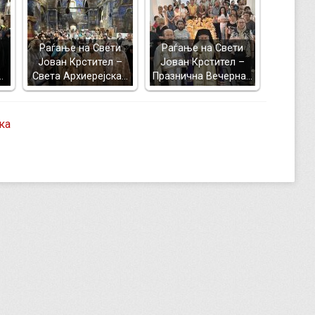
Раѓање на Свети
Раѓање на Свети
Јован Крстител –
Јован Крстител –
…
Света Архиерејска…
Празнична Вечерна…
ка