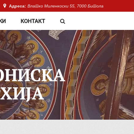
Адреса:
Влатко Миленкоски 55, 7000 Битола
КИ
КОНТАКТ
ОНИСКА
ХИЈА