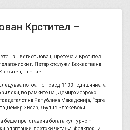
ован Крстител –
ањето на Светиот Јован, Претеча и Крстител
пелагониски г. Петар отслужи Божествена
Крстител, Слепче.
 следуваа потоа, по повод 1100 годишнината
хридски, во рамките на „Демирхисарско
тседателот на Република Македонија, Ѓорге
ата Демир Хисар, Љупчо Блажевски.
а беше претставена богата културно –
ки адаптации, поетски читања, фолклорни