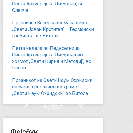
Света Архиерејска Литургија, во
Слепче
Празнична Вечерна во манастирот
„Свети Јован Крстител“ – Германски
гробишта, во Битола
Петта недела по Педесетница –
Света Архиерејска Литургија во
храмот „Свети Кирил и Методиј“, во
Ресен
Празникот на Свети Наум Охридски
свечено прославен во храмот
„Свети Наум Охридски“ во Битола
Фејсбук