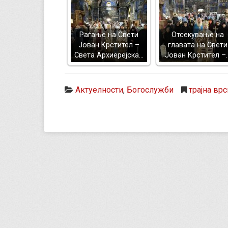
Раѓање на Свети
Отсекување на
Јован Крстител –
главата на Свети
Света Архиерејска…
Јован Крстител –
Актуелности
,
Богослужби
трајна врс