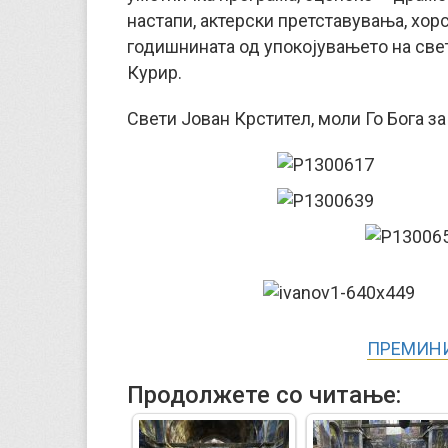
настапи, актерски претставувања, хор
годишнината од упокојувањето на све
Курир.
Свети Јован Крстител, моли Го Бога за
ПРЕМИНИ
Продолжете со читање: