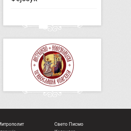
Митрополит
Свето Писмо