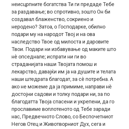
неисцрпните богатства Ти ги предаде Тебе
за раздавање; во спротивно, зошто Он би
создавал блаженство, сокриено и
неродено? Затоа, о Господарке, обилно
подари му на народот Твој и на ова
наследство Твое од милоста и даровите
Твои. Подари ни избавување од маките што
нè опседнале; испрати ни ги во
страданијата наши Твојата помош и
лекарство, давајќи им ја на душите и телата
наши штедрата благодат, за сè потребна. А
ако не можеме да ја примиме, направи нè
достојни садови и толку подари ни, за по
благодатта Твоја спасени и укрепени, да го
прославиме воплотеното од Тебе заради
нас, Предвечното Слово, со Беспочетниот
Негов Отец и Животворниот Дух, сега и