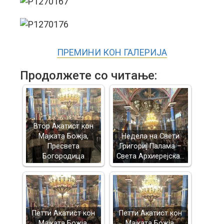
ПРЕМИНИ КОН ГАЛЕРИЈА
Продолжете со читање:
Втор Акатист кон
Мајката Божја,
Недела на Свети
Пресвета
Григориј Палама –
Богородица
Света Архиерејска…
Петти Акатист кон
Петти Акатист кон
Мајката Божја,
Мајката Божја,