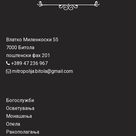
Влатко Миленкоски 55
7000 Битола
поштенски фах 201
+389 47 236 967
mitropolija.bitola@gmail.com
Богослужби
Осветувања
Монашења
Опела
Ракополагања