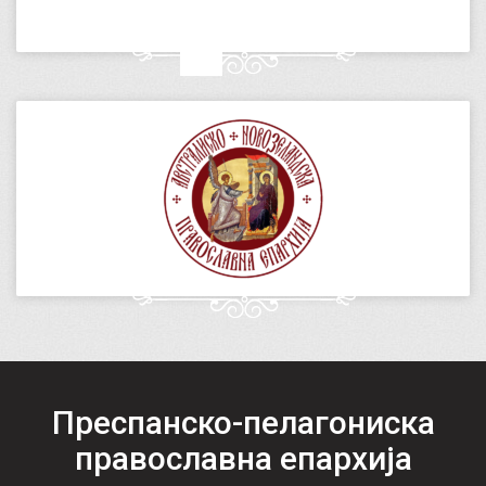
Преспанско-пелагониска
православна епархија