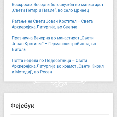
Воскресна Вечерна богослужба во манастирот
„Свети Петар и Павле“, во село Црнеец
Раѓање на Свети Јован Крстител – Света
Архиерејска Литургија, во Слепче
Празнична Вечерна во манастирот „Свети
Јован Крстител“ – Германски гробишта, во
Битола
Петта недела по Педесетница – Света
Архиерејска Литургија во храмот „Свети Кирил
и Методиј“, во Ресен
Фејсбук