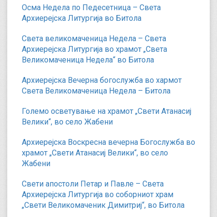
Осма Недела по Педесетница – Света
Архиерејска Литургија во Битола
Света великомаченица Недела – Света
Архиерејска Литургија во храмот „Света
Великомаченица Недела“ во Битола
Архиерејска Вечерна богослужба во хармот
Света Великомаченица Недела – Битола
Големо осветување на храмот „Свети Атанасиј
Велики“, во село Жабени
Архиерејска Воскресна вечерна Богослужба во
храмот „Свети Атанасиј Велики“, во село
Жабени
Свети апостоли Петар и Павле – Света
Архиерејска Литургија во соборниот храм
„Свети Великомаченик Димитриј“, во Битола