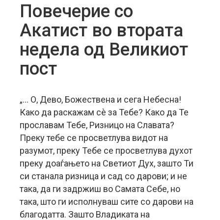
Повечерие со
Акатист во втората
недела од Великиот
пост
„… О, Дево, Божествена и сега Небесна!
Како да раскажам сè за Тебе? Како да Те
прославам Тебе, Ризницо на Славата?
Преку тебе се просветлува видот на
разумот, преку Тебе се просветлува духот
преку доаѓањето на Светиот Дух, зашто Ти
си станала ризница и сад со дарови; и не
така, да ги задржиш во Самата Себе, но
така, што ги исполнуваш сите со дарови на
благодатта.
Зашто Владиката на