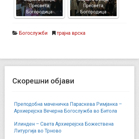
Пресвета
Пресвета
Богородица
Богородица
Богослужби
трајна врска
Скорешни објави
Преподобна маченичка Параскева Римјанка –
Архиерејска Вечерна Богослужба во Битола
Илинден – Света Архиерејска Божествена
Литургија во Трново