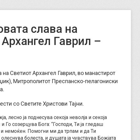
вата слава на
 Архангел Гаврил –
та на Светиот Архангел Гаврил, во манастирот
еџик), Митрополитот Преспанско-пелагониски
а.
ести со Светите Христови Тајни.
а, лесно ја поднесува секоја неволја и секоја
 и Го созерцува Бога: “Господи, Ти ја гледаш
 и немоќен. Помогни ми да трпам и да Ти
а олеснува болеста, и душата ја чувствува Божјата