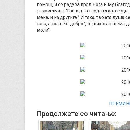
помош, и се радува пред Бога и Му благода
размислувај: “Господ го гледа моето срце,
мене, и на другите.” И така, твојата душа с
така, а тоа не е добро”, тој никогаш нема 
моли“.
ПРЕМИНИ
Продолжете со читање: