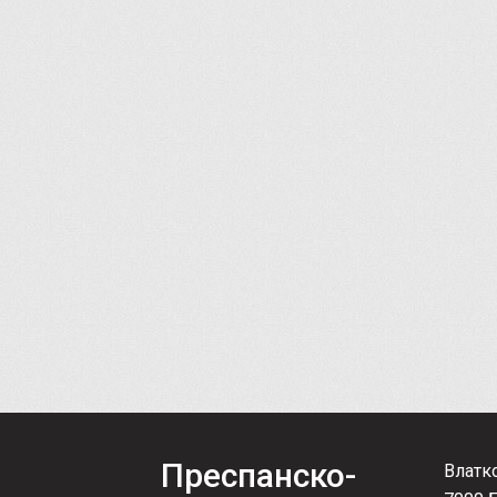
Преспанско-
Влатк