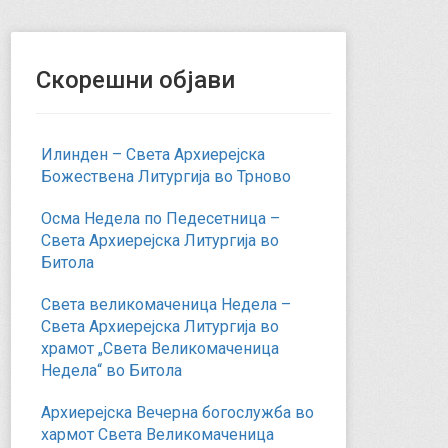
Скорешни објави
Илинден – Света Архиерејска
Божествена Литургија во Трново
Осма Недела по Педесетница –
Света Архиерејска Литургија во
Битола
Света великомаченица Недела –
Света Архиерејска Литургија во
храмот „Света Великомаченица
Недела“ во Битола
Архиерејска Вечерна богослужба во
хармот Света Великомаченица