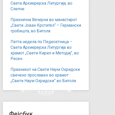
Света Архиерејска Литургија, во
Слепче
Празнична Вечерна во манастирот
„Свети Јован Крстител“ – Германски
гробишта, во Битола
Петта недела по Педесетница –
Света Архиерејска Литургија во
храмот „Свети Кирил и Методиј“, во
Ресен
Празникот на Свети Наум Охридски
свечено прославен во храмот
„Свети Наум Охридски“ во Битола
Фејсбук