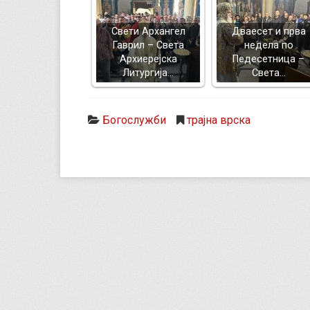
Свети Архангел
Дваесет и прва
Гаврил – Света
недела по
Архиерејска
Педесетница –
Литургија…
Света…
Богослужби
трајна врска