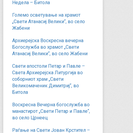
Недела – Битола
Големо осветување на храмот
„Свети Атанасиј Велики“, во село
Жабени
Архиерејска Воскресна вечерна
Богослужба во храмот „Свети
Атанасиј Велики“, во село Жабени
Свети апостоли Петар и Павле –
Света Архиерејска Литургија во
соборниот храм „Свети
Великомаченик Димитриј“, во
Битола
Воскресна Вечерна богослужба во
манастирот „Свети Петар и Павле“,
во село Црнеец
Раѓање на Свети Јован Крстител –