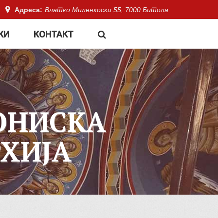
Адреса:
Влатко Миленкоски 55, 7000 Битола
КИ
КОНТАКТ
ОНИСКА
ХИЈА