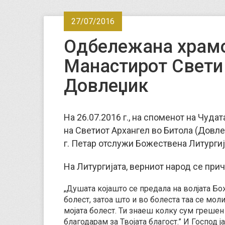
27/07/2016
Одбележана храмо
Манастирот Свети
Довлеџик
На 26.07.2016 г., на споменот на Чуда
на Светиот Архангел во Битола (Довл
г. Петар отслужи Божествена Литургиј
На Литургијата, верниот народ се прич
„Душата којашто се предала на волјата Божј
болест, затоа што и во болеста таа се моли
мојата болест. Ти знаеш колку сум грешен
благодарам за Твојата благост.” И Господ ј