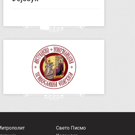
Митрополит
Свето Писмо