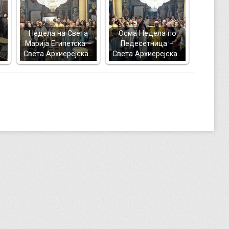
Недела на Света
Осма Недела по
Марија Египетска –
Педесетница –
Света Архиерејска…
Света Архиерејска…