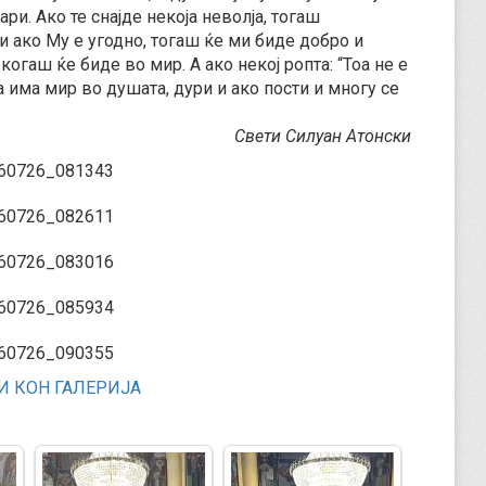
ри. Ако те снајде некоја неволја, тогаш
 и ако Му е угодно, тогаш ќе ми биде добро и
екогаш ќе биде во мир. А ако некој ропта: “Тоа не е
да има мир во душата, дури и ако пости и многу се
Свети Силуан Атонски
 КОН ГАЛЕРИЈА