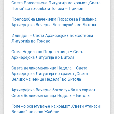
Света Божествена Литургија во храмот „Света
Петка“ во населбата Точила – Прилеп
Преподобна маченичка Параскева Римјанка –
Архиерејска Вечерна Богослужба во Битола
Илинден – Света Архиерејска Божествена
Литургија во Трново
Осма Недела по Педесетница – Света
Архиерејска Литургија во Битола
Света великомаченица Недела – Света
Архиерејска Литургија во храмот „Света
Великомаченица Недела“ во Битола
Архиерејска Вечерна богослужба во хармот
Света Великомаченица Недела – Битола
Големо осветување на храмот „Свети Атанасиј
Велики“, во село Жабени