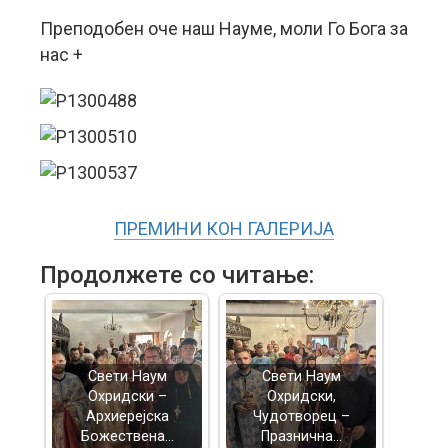
Преподобен оче наш Науме, моли Го Бога за
нас +
ПРЕМИНИ КОН ГАЛЕРИЈА
Продолжете со читање:
Свети Наум
Свети Наум
Охридски –
Охридски,
Архиерејска
Чудотворец –
Божествена…
Празнична…