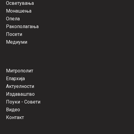
Осветувања
Монашења
Опела
Ракополагања
Посети
Медиуми
Митрополит
Епархија
Актуелности
Издаваштво
Поуки - Совети
Видео
Контакт