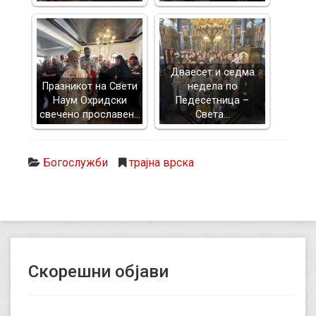
Дваесет и седма
Празникот на Свети
недела по
Наум Охридски
Педесетница –
свечено прославен…
Света…
Богослужби
трајна врска
Скорешни објави