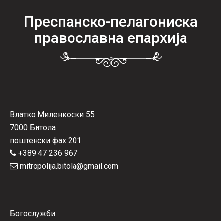
Преспанско-пелагониска
православна епархија
Влатко Миленкоски 55
7000 Битола
поштенски фах 201
+389 47 236 967
mitropolija.bitola@gmail.com
Богослужби