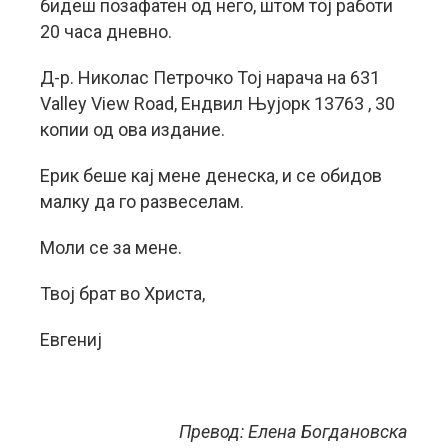
бидеш позафатен од него, штом тој работи
20 часа дневно.
Д-р. Николас Петрочко Тој нарача на 631
Valley View Road, Ендвил Њујорк 13763 , 30
копии од ова издание.
Ерик беше кај мене денеска, и се обидов
малку да го развеселам.
Моли се за мене.
Твој брат во Христа,
Евгениј
Превод: Елена Богдановска