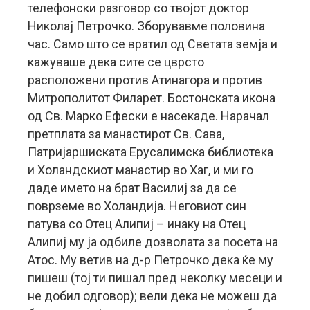
телефонски разговор со твојот доктор
Николај Петрочко. Зборувавме половина
час. Само што се вратил од Светата земја и
кажуваше дека сите се цврсто
расположени против Атинагора и против
Митрополитот Филарет. Бостонската икона
од Св. Марко Ефески е насекаде. Нарачал
претплата за манастирот Св. Сава,
Патријаршиската Ерусалимска библиотека
и Холандскиот манастир во Хаг, и ми го
даде името на брат Василиј за да се
поврземе во Холандија. Неговиот син
патува со Отец Алипиј – инаку на Отец
Алипиј му ја одбиле дозволата за посета на
Атос. Му ветив на д-р Петрочко дека ќе му
пишеш (тој ти пишал пред неколку месеци и
не добил одговор); вели дека не можеш да