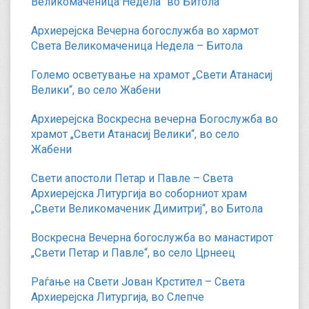
Великомаченица Недела“ во Битола
Архиерејска Вечерна богослужба во хармот
Света Великомаченица Недела – Битола
Големо осветување на храмот „Свети Атанасиј
Велики“, во село Жабени
Архиерејска Воскресна вечерна Богослужба во
храмот „Свети Атанасиј Велики“, во село
Жабени
Свети апостоли Петар и Павле – Света
Архиерејска Литургија во соборниот храм
„Свети Великомаченик Димитриј“, во Битола
Воскресна Вечерна богослужба во манастирот
„Свети Петар и Павле“, во село Црнеец
Раѓање на Свети Јован Крстител – Света
Архиерејска Литургија, во Слепче