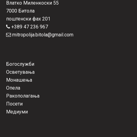
Влатко Миленкоски 55
7000 Битола
поштенски фах 201
+389 47 236 967
mitropolija.bitola@gmail.com
Богослужби
Осветувања
Монашења
Опела
Ракополагања
Посети
Медиуми