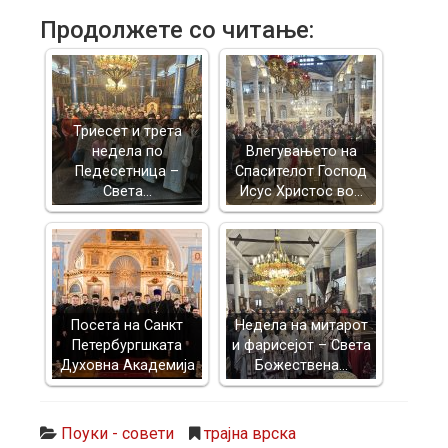
Продолжете со читање:
Триесет и трета
недела по
Влегувањето на
Педесетница –
Спасителот Господ
Света…
Исус Христос во…
Посета на Санкт
Недела на митарот
Петербургшката
и фарисејот – Светa
Духовна Академија
Божествена…
Поуки - совети
трајна врска