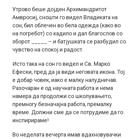
Утрово беше дојден Архимандритот
Амвросиј, сношти го видел Владиката на
сон, бил облечен во бела одежда (како во
на погребот) со кадило и дал благослов со
зборот _____ – и батјушката се разбудил со
чувство на спокој и радост.
Исто така на сон го видел и Св. Марко
Ефески, пред да ја види неговата икона. Тој
е добар човек, иако е малку налудничав.
Разочаран е од научната работа и нема
намера да продолжи со школувањето,
премногу безначајна работа, премалку
време. Должни сме да се потрудиме да го
инспирираме!
Во неделата вечерта имав вдахновувачки