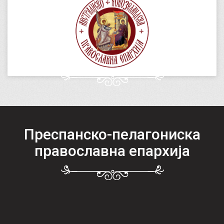
Преспанско-пелагониска
православна епархија