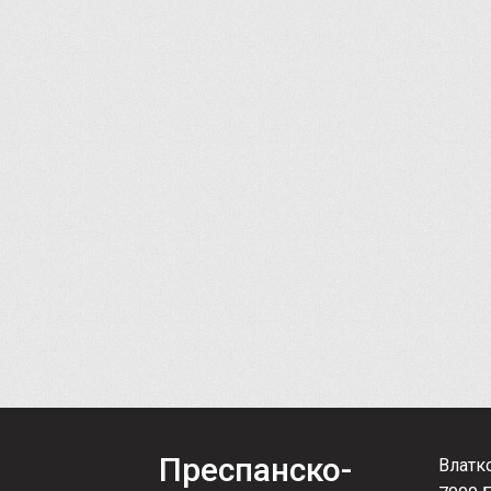
Преспанско-
Влатк