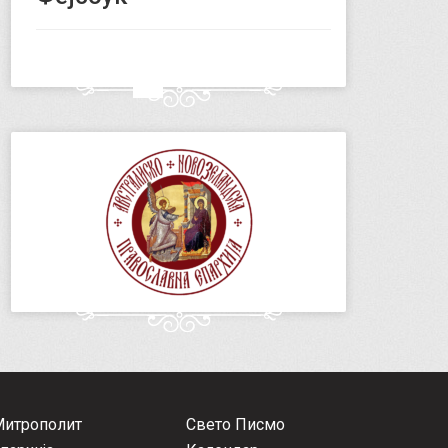
Митрополит
Свето Писмо