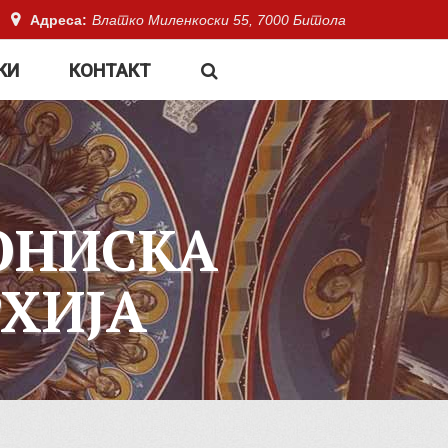
Адреса:
Влатко Миленкоски 55, 7000 Битола
КИ
КОНТАКТ
ОНИСКА
ХИЈА