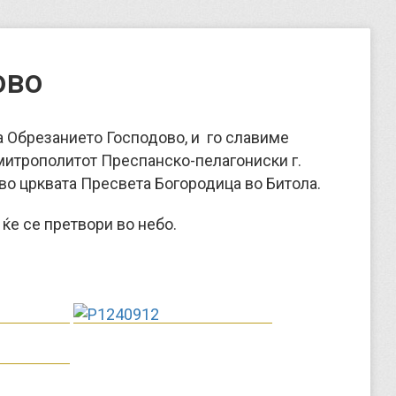
ово
за Обрезанието Господово, и го славиме
 митрополитот Преспанско-пелагониски г.
во црквата Пресвета Богородица во Битола.
 ќе се претвори во небо.