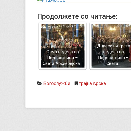
Продолжете со читање:
Дваесет и трета
Осма недела по
недела по
Педесетница –
Педесетница –
Света Архиерејска…
Света…
Богослужби
трајна врска