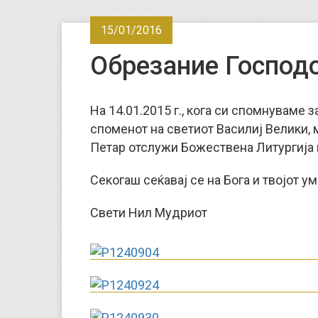
15/01/2016
Обрезание Господ
На 14.01.2015 г., кога си спомнуваме 
споменот на светиот Василиј Велики,
Петар отслужи Божествена Литургија 
Секогаш сеќавај се на Бога и твојот ум
Свети Нил Мудриот