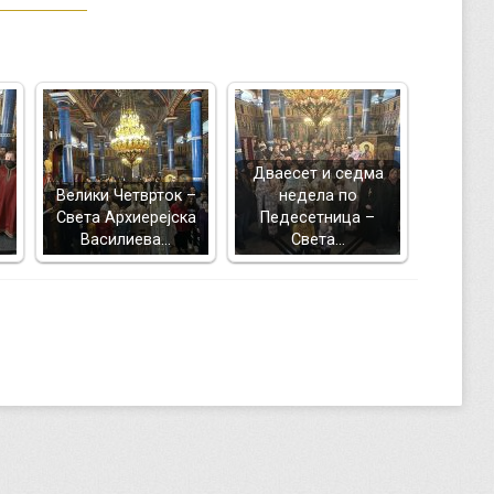
Дваесет и седма
Велики Четврток –
недела по
Света Архиерејска
Педесетница –
Василиева…
Света…