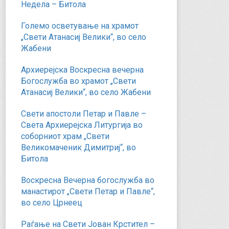
Недела – Битола
Големо осветување на храмот
„Свети Атанасиј Велики“, во село
Жабени
Архиерејска Воскресна вечерна
Богослужба во храмот „Свети
Атанасиј Велики“, во село Жабени
Свети апостоли Петар и Павле –
Света Архиерејска Литургија во
соборниот храм „Свети
Великомаченик Димитриј“, во
Битола
Воскресна Вечерна богослужба во
манастирот „Свети Петар и Павле“,
во село Црнеец
Раѓање на Свети Јован Крстител –