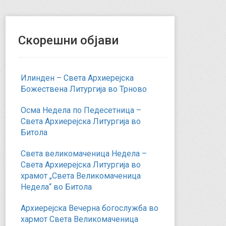
Скорешни објави
Илинден – Света Архиерејска
Божествена Литургија во Трново
Осма Недела по Педесетница –
Света Архиерејска Литургија во
Битола
Света великомаченица Недела –
Света Архиерејска Литургија во
храмот „Света Великомаченица
Недела“ во Битола
Архиерејска Вечерна богослужба во
хармот Света Великомаченица