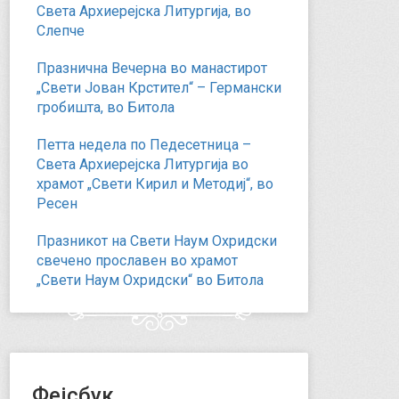
Света Архиерејска Литургија, во
Слепче
Празнична Вечерна во манастирот
„Свети Јован Крстител“ – Германски
гробишта, во Битола
Петта недела по Педесетница –
Света Архиерејска Литургија во
храмот „Свети Кирил и Методиј“, во
Ресен
Празникот на Свети Наум Охридски
свечено прославен во храмот
„Свети Наум Охридски“ во Битола
Фејсбук