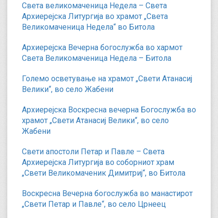
Света великомаченица Недела – Света
Архиерејска Литургија во храмот „Света
Великомаченица Недела“ во Битола
Архиерејска Вечерна богослужба во хармот
Света Великомаченица Недела – Битола
Големо осветување на храмот „Свети Атанасиј
Велики“, во село Жабени
Архиерејска Воскресна вечерна Богослужба во
храмот „Свети Атанасиј Велики“, во село
Жабени
Свети апостоли Петар и Павле – Света
Архиерејска Литургија во соборниот храм
„Свети Великомаченик Димитриј“, во Битола
Воскресна Вечерна богослужба во манастирот
„Свети Петар и Павле“, во село Црнеец