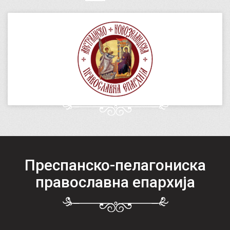
Преспанско-пелагониска
православна епархија