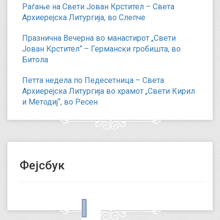
Раѓање на Свети Јован Крстител – Света
Архиерејска Литургија, во Слепче
Празнична Вечерна во манастирот „Свети
Јован Крстител“ – Германски гробишта, во
Битола
Петта недела по Педесетница – Света
Архиерејска Литургија во храмот „Свети Кирил
и Методиј“, во Ресен
Фејсбук