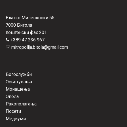
Влатко Миленкоски 55
7000 Битола
поштенски фах 201
+389 47 236 967
mitropolija.bitola@gmail.com
Богослужби
Осветувања
Монашења
Опела
Ракополагања
Посети
Медиуми