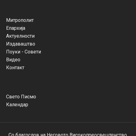
Митрополит
Епархија
Актуелности
Издаваштво
Поуки - Совети
Видео
Контакт
Свето Писмо
Календар
Со благослов на Неговото Високопреосвештенство,