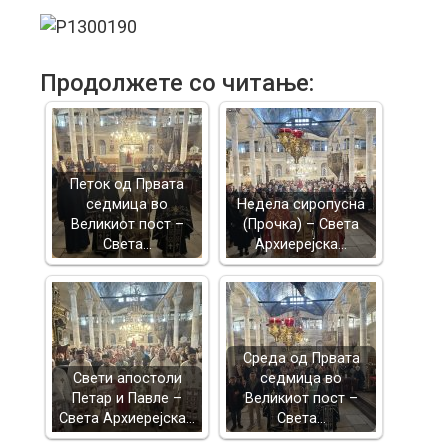
Продолжете со читање:
Петок од Првата
седмица во
Недела сиропусна
Великиот пост –
(Прочка) – Света
Света…
Архиерејска…
Среда од Првата
Свети апостоли
седмица во
Петар и Павле –
Великиот пост –
Света Архиерејска…
Света…