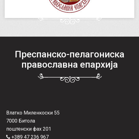
Преспанско-пелагониска
православна епархија
Влатко Миленкоски 55
7000 Битола
поштенски фах 201
+389 47 236 967