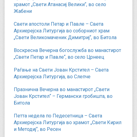
храмот „Свети Атанасиј Велики“, во село
Жабени
Свети апостоли Петар и Павле – Света
Архиерејска Литургија во соборниот храм
„Свети Великомаченик Димитриј“, во Битола
Воскресна Вечерна богослужба во манастирот
„Свети Петар и Павле“, во село Црнеец
Раѓање на Свети Јован Крстител – Света
Архиерејска Литургија, во Слепче
Празнична Вечерна во манастирот „Свети
Јован Крстител“ – Германски гробишта, во
Битола
Петта недела по Педесетница – Света
Архиерејска Литургија во храмот „Свети Кирил
и Методиј“, во Ресен