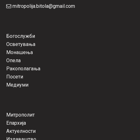
mitropolija.bitola@gmail.com
Богослужби
Осветувања
Монашења
Опела
Ракополагања
Посети
Медиуми
Митрополит
Епархија
Актуелности
Издаваштво