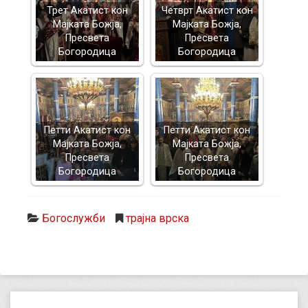
Трет Акатист кон
Четврт Акатист кон
Мајката Божја,
Мајката Божја,
Пресвета
Пресвета
Богородица
Богородица
Петти Акатист кон
Петти Акатист кон
Мајката Божја,
Мајката Божја,
Пресвета
Пресвета
Богородица
Богородица
Богослужби
трајна врска