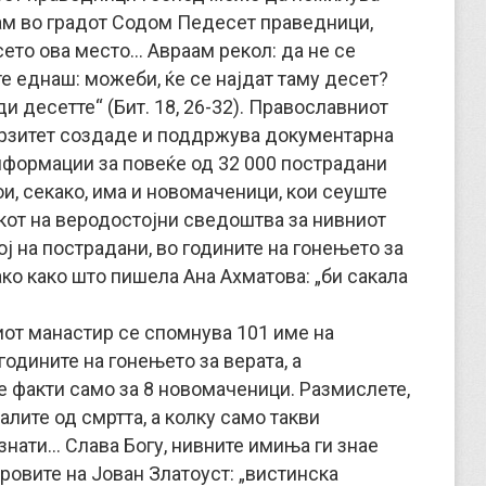
дам во градот Содом Педесет праведници,
сето ова место… Авраам рекол: да не се
е еднаш: можеби, ќе се најдат таму десет?
ди десетте“ (Бит. 18, 26-32). Православниот
рзитет создаде и поддржува документарна
информации за повеќе од 32 000 пострадани
и, секако, има и новомаченици, кои сеуште
кот на веродостојни сведоштва за нивниот
ј на пострадани, во годините на гонењето за
иако како што пишела Ана Ахматова: „би сакала
иот манастир се спомнува 101 име на
одините на гонењето за верата, а
е факти само за 8 новомаченици. Размислете,
алите од смртта, а колку само такви
нати… Слава Богу, нивните имиња ги знае
оровите на Јован Златоуст: „вистинска