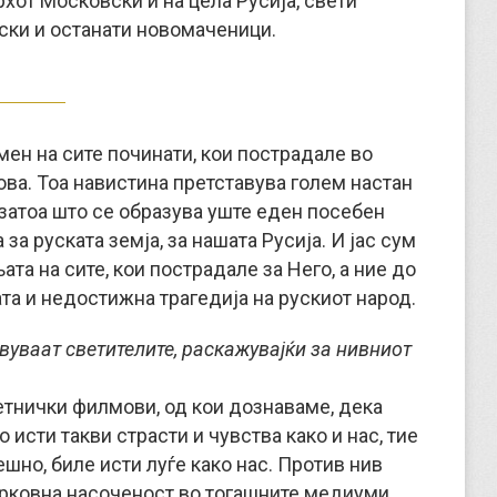
рхот Московски и на цела Русија, свети
ски и останати новомаченици.
ен на сите починати, кои пострадале во
ова. Тоа навистина претставува голем настан
затоа што се образува уште еден посебен
за руската земја, за нашата Русија. И јас сум
ата на сите, кои пострадале за Него, а ние до
ата и недостижна трагедија на рускиот народ.
вуваат светителите, раскажувајќи за нивниот
етнички филмови, од кои дознаваме, дека
 исти такви страсти и чувства како и нас, тие
ешно, биле исти луѓе како нас. Против нив
црковна насоченост во тогашните медиуми.