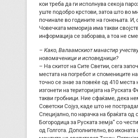
кои треба да ги исполнува секоја паро
уште подобро крстови, затоа што во 
починале во годините на гонењата. И, 
Човечката меморија има такви својства
информација се заборава, а тоа не сме
– Како, Валаамскиот манастир учеств
новомаченици и исповедници?
– На скитот на Сите Светии, сега зап
местата на погребот и спомениците на
точно се знае за повеќе од 410 места 
изгонети на територијата на Руската Ф
такви гробници. Ние сфаќаме, дека н
Советски Сојуз, каде што не пострадал
Специјално, по нарачка на браќата од 
Богородица за Руската земја“ со чест
од Голгота. Дополнително, во иконата