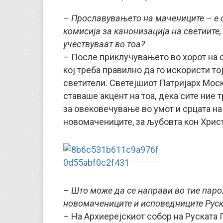
– Прославувањето на мачениците – е 
комисија за канонизација на светиите, 
учествуваат во тоа?
– После приклучувањето во хорот на с
кој треба правилно да го искористи то
светители. Светејшиот Патријарх Моск
ставаше акцент на тоа, дека сите ние 
за овековечување во умот и срцата на
новомачениците, за љубовта кон Хрис
– Што може да се направи во тие паро
новомачениците и исповедниците Руски
– На Архиерејскиот собор на Руската