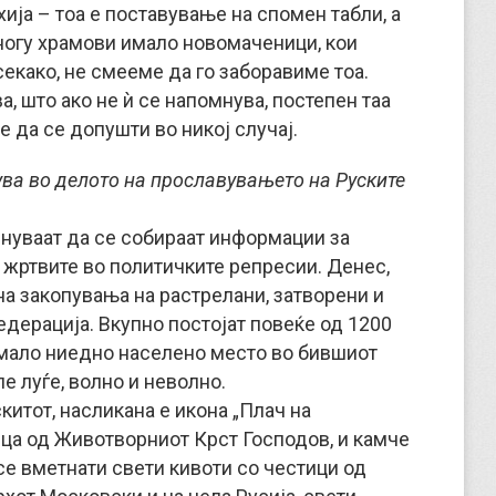
хија – тоа е поставување на спомен табли, а
многу храмови имало новомаченици, кои
секако, не смееме да го заборавиме тоа.
, што ако не ѝ се напомнува, постепен таа
е да се допушти во никој случај.
ува во делото на прославувањето на Руските
очнуваат да се собираат информации за
 жртвите во политичките репресии. Денес,
на закопувања на растрелани, затворени и
едерација. Вкупно постојат повеќе од 1200
емало ниедно населено место во бившиот
е луѓе, волно и неволно.
скитот, насликана е икона „Плач на
ица од Животворниот Крст Господов, и камче
 се вметнати свети кивоти со честици од