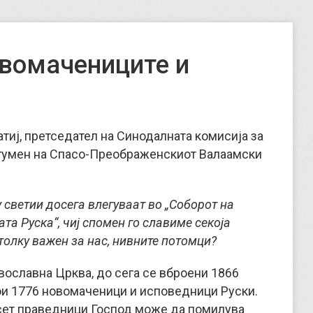
овомачениците и
тиј, претседател на Синодалната комисија за
игумен на Спасо-Преображенскиот Валаамски
у светии досега влегуваат во „Соборот на
а Руска“, чиј спомен го славиме секоја
 толку важен за нас, нивните потомци?
авославна Црква, до сега се вброени 1866
ои 1776 новомаченици и исповедници Руски.
есет праведници Господ може да помилува