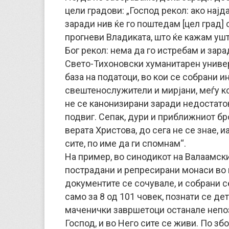
цели градови: „Господ рекол: ако нај
заради нив ќе го поштедам [цел град] 
прогневи Владиката, што ќе кажам ушт
Бог рекол: нема да го истребам и зара
Свето-Тихоновски хуманитарен униве
база на податоци, во кои се собрани 
свештенослужители и мирјани, меѓу ко
не се канонизирани заради недостато
подвиг. Сепак, дури и приближниот бро
верата Христова, до сега не се знае, 
сите, по име да ги спомнам“.
На пример, во синодикот на Валаамск
пострадани и репресирани монаси во г
документите се сочувале, и собрани с
само за 8 од 101 човек, познати се дет
маченички завршетоци останале непоз
Господ, и во Него сите се живи. По зб