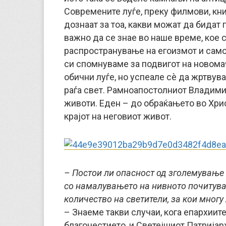
Современите луѓе, преку филмови, кни
дознаат за тоа, какви можат да бидат 
важно да се знае во наше време, кое 
распространување на егоизмот и самољ
си спомнуваме за подвигот на новомач
обични луѓе, но успеале сè да жртвува
раѓа свет. Рамноапостолниот Владими
животи. Еден – до обраќањето во Хрис
крајот на неговиот живот.
– Постои ли опасност од зголемување
со намалувањето на нивното почитув
количество на светители, за кои многу
– Знаеме такви случаи, кога епархиит
благочестието, и Светејшиот Патријар