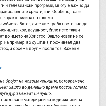
ги и телевизиски програми, многу е важно да
православните христијани. Особено, тоа е
се карактеризира со големо
убието. Затоа, сите ние треба постојано да
ениците, кои, всушност, биле исто такви
ат во името на Христос. Зашто човек не се
р, на пример, во суштина, проживеал два
тос, и сосема друг – после тоа. Важен е
 на бројот на новомачениците, истовремено
ање? Зашто во денешно време постои големо
 луѓе дури немаат ни чуено.
е поддавале материјали за подвижници на
х им даваше благослов за вбројување во