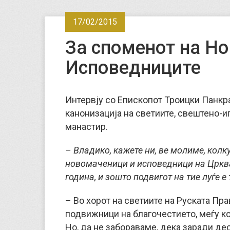
17/02/2015
За споменот на Н
Исповедниците
Интервју со Епископот Троицки Панкра
канонизација на светиите, свештено-
манастир.
– Владико, кажете ни, ве молиме, колк
новомаченици и исповедници на Цркват
година, и зошто подвигот на тие луѓе е
– Во хорот на светиите на Руската Пр
подвижници на благочестието, меѓу к
Но, да не забораваме, дека заради д