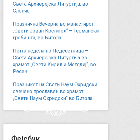
Света Архиерејска Литургија, во
Слепче
Празнична Вечерна во манастирот
„Свети Јован Крстител“ – Германски
гробишта, во Битола
Петта недела по Педесетница –
Света Архиерејска Литургија во
храмот „Свети Кирил и Методиј“, во
Ресен
Празникот на Свети Наум Охридски
свечено прославен во храмот
„Свети Наум Охридски“ во Битола
Фејсбук