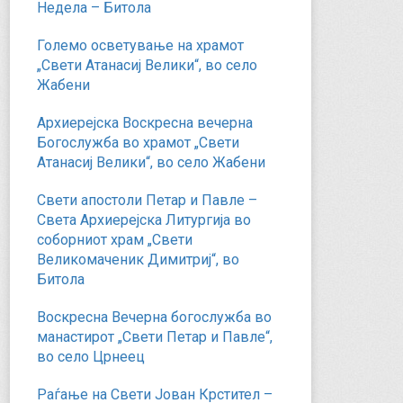
Недела – Битола
Големо осветување на храмот
„Свети Атанасиј Велики“, во село
Жабени
Архиерејска Воскресна вечерна
Богослужба во храмот „Свети
Атанасиј Велики“, во село Жабени
Свети апостоли Петар и Павле –
Света Архиерејска Литургија во
соборниот храм „Свети
Великомаченик Димитриј“, во
Битола
Воскресна Вечерна богослужба во
манастирот „Свети Петар и Павле“,
во село Црнеец
Раѓање на Свети Јован Крстител –