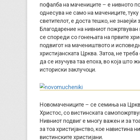
пофалба на мачениците – е нивното п
однесува не само на мачениците, туку 
светителот, е доста тешко, не знаејќи
Благодарение на нивниот пожртвуван п
се спореди со гонењата на првите хрис
подвигот на мачеништвото и исповедн
христијанската Црква. Затоа, не треба
да се изучува таа епоха, во која што 
историски заклучоци.
Новомачениците – се семиња на Црква
Христос, со вистинската самопожртвув
Нивниот подвиг е многу важен и за тоа
за тоа христијанство, кое навистина н
вистинските христијани.