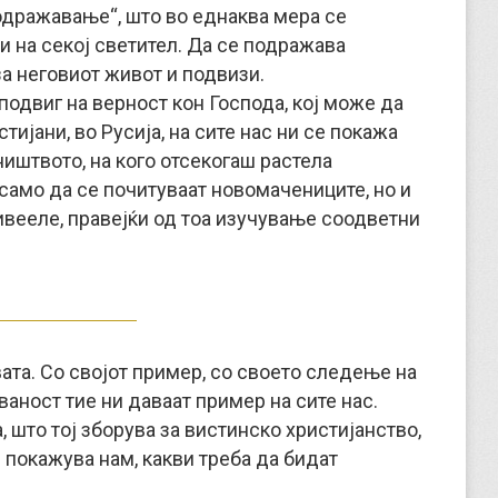
одражавање“, што во еднаква мера се
и на секој светител. Да се подражава
 за неговиот живот и подвизи.
одвиг на верност кон Господа, кој може да
тијани, во Русија, на сите нас ни се покажа
иштвото, на кого отсекогаш растела
 само да се почитуваат новомачениците, но и
живееле, правејќи од тоа изучување соодветни
та. Со својот пример, со своето следење на
аност тие ни даваат пример на сите нас.
, што тој зборува за вистинско христијанство,
и покажува нам, какви треба да бидат