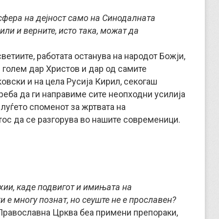
сфера на дејност само на Синодалната
или и верните, исто така, можат да
ветиите, работата останува на народот Божји,
ј голем дар Христов и дар од самите
овски и на цела Русија Кирил, секогаш
треба да ги направиме сите неопходни усилија
 луѓето споменот за жртвата на
тос да се разгорува во нашите современици.
хии, каде подвигот и имињата на
 е многу познат, но сеуште не е прославен?
 Православна Црква беа примени препораки,