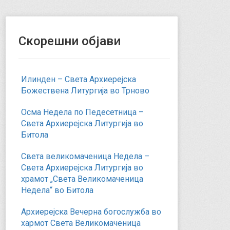
Скорешни објави
Илинден – Света Архиерејска
Божествена Литургија во Трново
Осма Недела по Педесетница –
Света Архиерејска Литургија во
Битола
Света великомаченица Недела –
Света Архиерејска Литургија во
храмот „Света Великомаченица
Недела“ во Битола
Архиерејска Вечерна богослужба во
хармот Света Великомаченица