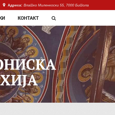
Адреса:
Влатко Миленкоски 55, 7000 Битола
КИ
КОНТАКТ
ОНИСКА
ХИЈА