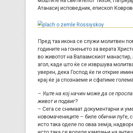
моштите на светителот Тихон, Патрија
Атанасиј исповедник, епископ Ковров
Пред таа икона се служи молитвен пом
годините на гонењето за верата Христ
во животот на Валаамскиот манастир, 
агол, каде што ќе се извршува молитва 
уверен, дека Господ ќе ги открие имињ
крај ќе ја спознаеме и сфатиме голем
– Уште на кој начин може да се просла
живот и подвиг?
– Сега се снимаат документарни и ум
новомачениците – биле обични луѓе, со
исто така оделе по оваа земја, надвор
исто така се воделе кампањи на анти