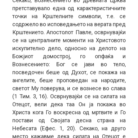
Секако, Вознесението во древната Црква
претставувало една од карактеристичните
точки на Крштелните символи, т.е. се
содржело во исповедањето на верата пред
Крштението. Апостолот Павле, осврнувајќи
се на централните моменти на Христовото
искупително дело, односно на делото на
Божјиот домострој, го опфаќа и
Вознесението: Бог се јави во тело,
посведочен беше од Духот, се покажа на
ангелите, беше проповедан на народите,
светот Му поверува, и се вознесе во слава
(1 Тим. 3, 16). Осврнувајќи се на силата на
Отецот, вели дека таа Он ја покажа во
Христа кога Го воскресна од мртвите и Го
постави од Својата десна страна на
Небесата (Ефес. 1, 20). Секако, на друго
место кажавме дека силата на Отецот е