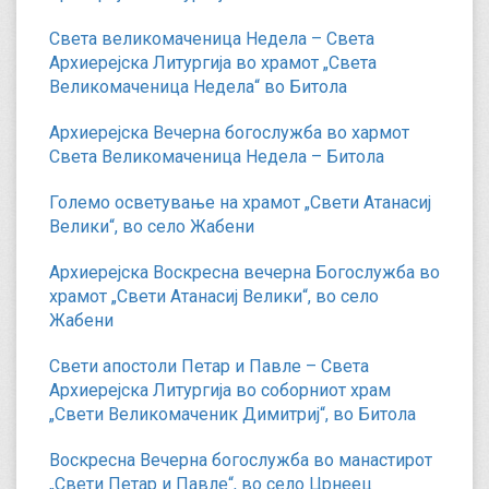
Света великомаченица Недела – Света
Архиерејска Литургија во храмот „Света
Великомаченица Недела“ во Битола
Архиерејска Вечерна богослужба во хармот
Света Великомаченица Недела – Битола
Големо осветување на храмот „Свети Атанасиј
Велики“, во село Жабени
Архиерејска Воскресна вечерна Богослужба во
храмот „Свети Атанасиј Велики“, во село
Жабени
Свети апостоли Петар и Павле – Света
Архиерејска Литургија во соборниот храм
„Свети Великомаченик Димитриј“, во Битола
Воскресна Вечерна богослужба во манастирот
„Свети Петар и Павле“, во село Црнеец