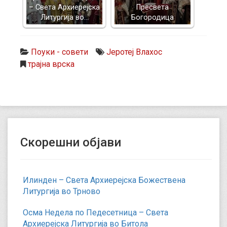
– Света Архиерејска
Пресвета
Литургија во…
Богородица
Поуки - совети
Јеротеј Влахос
трајна врска
Скорешни објави
Илинден – Света Архиерејска Божествена
Литургија во Трново
Осма Недела по Педесетница – Света
Архиерејска Литургија во Битола