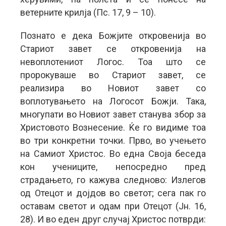
ветерните крилја (Пс. 17, 9 – 10).
Познато е дека Божјите откровенија во
Стариот завет се откровенија на
невоплотениот Логос. Тоа што се
пророкуваше во Стариот завет, се
реализира во Новиот завет со
воплотувањето на Логосот Божји. Така,
многупати во Новиот завет станува збор за
Христовото Вознесение. Ќе го видиме тоа
во три конкретни точки. Прво, во учењето
на Самиот Христос. Во една Своја беседа
кон учениците, непосредно пред
страдањето, го кажува следново: Излегов
од Отецот и дојдов во светот; сега пак го
оставам светот и одам при Отецот (Јн. 16,
28). И во еден друг случај Христос потврди: