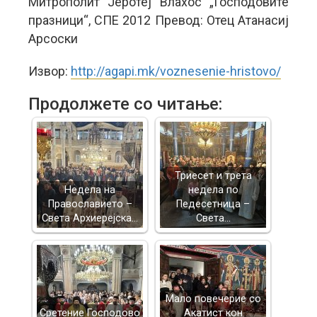
Митрополит Јеротеј Влахос „Господовите
празници“, СПЕ 2012 Превод: Отец Атанасиј
Арсоски
Извор:
http://agapi.mk/voznesenie-hristovo/
Продолжете со читање:
Триесет и трета
Недела на
недела по
Православието –
Педесетница –
Света Архиерејска…
Света…
Mало повечерие со
Сретение Господово
Акатист кон