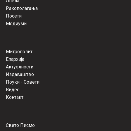
Опела
Ракополагања
Посети
Медиуми
Митрополит
Епархија
Актуелности
Издаваштво
Поуки - Совети
Видео
Контакт
Свето Писмо