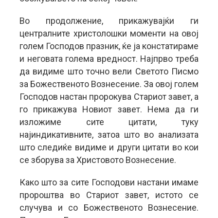
Во продолжение, прикажувајќи ги
централните христолошки моменти на овој
голем Господов празник, ќе ја констатираме
и неговата голема вредност. Најпрво треба
да видиме што точно вели Светото Писмо
за Божественото Вознесение. За овој голем
Господов настан пророкува Стариот завет, а
го прикажува Новиот завет. Нема да ги
изложиме сите цитати, туку
најиндикативните, затоа што во анализата
што следиќе видиме и други цитати во кои
се зборува за Христовото Вознесение.
Како што за сите Господови настани имаме
пророштва во Стариот завет, истото се
случува и со Божественото Вознесение.