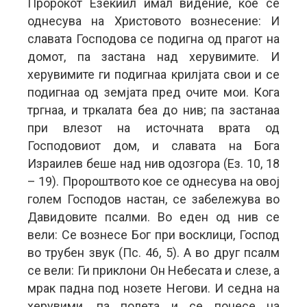
Пророкот Езекиил имал видение, кое се
однесува на Христовото вознесение: И
славата Господова се подигна од прагот на
домот, па застана над херувимите. И
херувимите ги подигнаа крилјата свои и се
подигнаа од земјата пред очите мои. Кога
тргнаа, и тркалата беа до нив; па застанаа
при влезот на источната врата од
Господовиот дом, и славата на Бога
Израилев беше над нив одозгора (Ез. 10, 18
– 19). Пророштвото кое се однесува на овој
голем Господов настан, се забележува во
Давидовите псалми. Во еден од нив се
вели: Се вознесе Бог при восклици, Господ
во трубен звук (Пс. 46, 5). А во друг псалм
се вели: Ги приклони Он Небесата и слезе, а
мрак падна под нозете Негови. И седна на
херувими, па полета и се понесе на