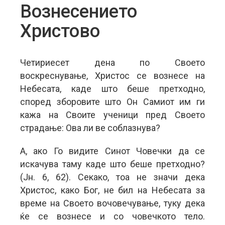
Вознесението
Христово
Четириесет дена по Своето
воскреснување, Христос се вознесе на
Небесата, каде што беше претходно,
според зборовите што Он Самиот им ги
кажа на Своите ученици пред Своето
страдање: Ова ли ве соблазнува?
А, ако Го видите Синот Човечки да се
искачува таму каде што беше претходно?
(Јн. 6, 62). Секако, тоа не значи дека
Христос, како Бог, не бил на Небесата за
време на Своето вочовечување, туку дека
ќе се вознесе и со човечкото тело.