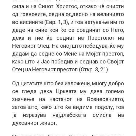
сила и на Синот. Христос, откако нè очисти
од гревовите, седна оддесно на величието
во висините (Евр. 1, 3), и тоа ветување им го
даде на оние кои ќе се соединат со Него,
дека и тие ќе седнат на Престолот на
Неговиот Отец: На оној што победува, ќе му
дадам да седне со Мене на Мојот престол,
како што и Јас победив и седнав со Својот
Отец на Неговиот престол (Откр. 3, 21).
Од цитатите што беа изложени, многу добро
се гледа дека Црквата му дава големо
значење на настанот на Вознесението,
затоа што, како што ќе видиме подолу, тоа
ја изразува најдлабоката смисла на
духовниот живот.