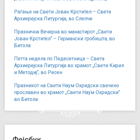
Раѓање на Свети Јован Крстител – Света
Архиерејска Литургија, во Слепче
Празнична Вечерна во манастирот „Свети
Јован Крстител“ – Германски гробишта, во
Битола
Петта недела по Педесетница – Света
Архиерејска Литургија во храмот „Свети Кирил
и Методиј“, во Ресен
Празникот на Свети Наум Охридски свечено
прославен во храмот „Свети Наум Охридски“
во Битола
Фејсбук