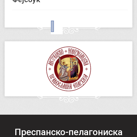
Преспанско-пелагониска