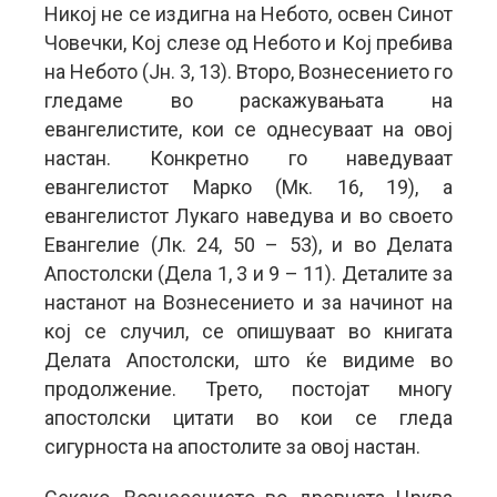
Никој не се издигна на Небото, освен Синот
Човечки, Кој слезе од Небото и Кој пребива
на Небото (Јн. 3, 13). Второ, Вознесението го
гледаме во раскажувањата на
евангелистите, кои се однесуваат на овој
настан. Конкретно го наведуваат
евангелистот Марко (Мк. 16, 19), а
евангелистот Лукаго наведува и во своето
Евангелие (Лк. 24, 50 – 53), и во Делата
Апостолски (Дела 1, 3 и 9 – 11). Деталите за
настанот на Вознесението и за начинот на
кој се случил, се опишуваат во книгата
Делата Апостолски, што ќе видиме во
продолжение. Трето, постојат многу
апостолски цитати во кои се гледа
сигурноста на апостолите за овој настан.