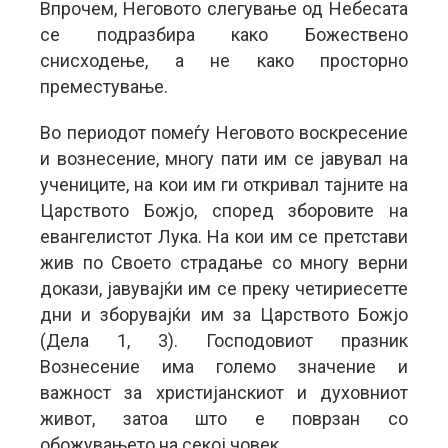
Впрочем, Неговото слегување од Небесата
се подразбира како Божествено
снисходење, а не како просторно
преместување.
Во периодот помеѓу Неговото воскресение
и вознесение, многу пати им се јавувал на
учениците, на кои им ги откривал тајните на
Царството Божјо, според зборовите на
евангелистот Лука. На кои им се претстави
жив по Своето страдање со многу верни
докази, јавувајќи им се преку четириесетте
дни и зборувајќи им за Царството Божјо
(Дела 1, 3). Господовиот празник
Вознесение има големо значение и
важност за христијанскиот и духовниот
живот, затоа што е поврзан со
обожувањето на секој човек.