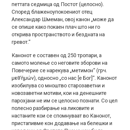
петтата седмица од Постот (целосно).
Според блаженоупокоениот отец
Александар Шмеман, овој канон „може да
се опише како покаен плач што ни го
открива пространството и бездната на
гревот.“
Канонот е составен од 250 тропари, а
самото молење со неговите зборови на
Повечерие се нарекува „метимон“ (грч.
μεθ’ήμών), односно „со нас [е Бог]“. Канонот
изобилува со мноштво старозаветни и
новозаветни мотиви, кои на денешните
парохјани не им се целосно познати. Со цел
полесно разбирање на ликовите и
настаните кои се спомнуваат во Канонот,
пристапивме кон додавање на белешки и