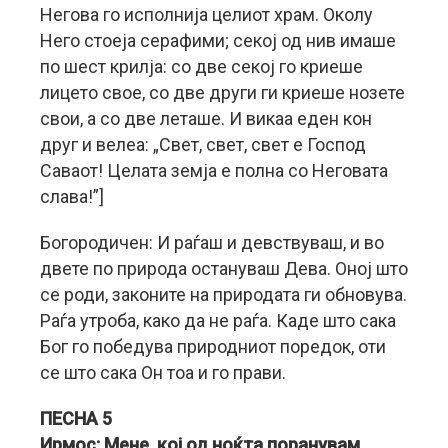
Негова го исполнија целиот храм. Околу
Него стоеја серафими; секој од нив имаше
по шест крилја: со две секој го криеше
лицето свое, со две други ги криеше нозете
свои, а со две леташе. И викаа еден кон
друг и велеа: „Свет, свет, свет е Господ
Саваот! Целата земја е полна со Неговата
слава!”]
Богородичен: И раѓаш и девствуваш, и во
двете по природа остануваш Дева. Оној што
се роди, законите на природата ги обновува.
Раѓа утроба, како да не раѓа. Каде што сака
Бог го победува природниот поредок, оти
се што сака Он тоа и го прави.
ПЕСНА 5
Ирмос: Мене, кој од ноќта поранувам,