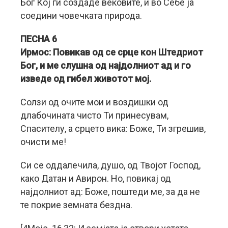
Бог Кој ги создаде вековите, и во Себе ја
соедини човечката природа.
ПЕСНА 6
Ирмос: Повикав од се срце кон Штедриот
Бог, и ме слушна од најдолниот ад и го
изведе од гибел животот мој.
Солзи од очите мои и воздишки од
длабочината чисто Ти принесувам,
Спасителу, а срцето вика: Боже, Ти згрешив,
очисти ме!
Си се оддалечила, душо, од Твојот Господ,
како Датан и Авирон. Но, повикај од
најдолниот ад: Боже, поштеди ме, за да не
те покрие земната бездна.