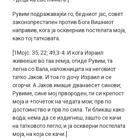
Рувим подражавајќи го, бедниот јас, совет
законопрестапен против Бога Вишниот
направив, кога ја осквернив постелата моја,
како тој татковата.
[1Мојс. 35, 22; 49,3-4: И кога Израил
живееше во таа земја, отиде Рувим, та
легна со Вала, наложницата на неговиот
татко Јаков. И тоа го дочу Израил и се
огорчи. А Јаков имаше дванаесет синови;
Рувиме, сине мој првороден, ти си крепост
моја и +почеток на чедата мои; прв по
достоинство и прв по сила. Ти бликаш како
вода; нема да се издигнеш, зашто се качи
на татковото легло, и ја оскверни постелата
моја, на која се качи.]