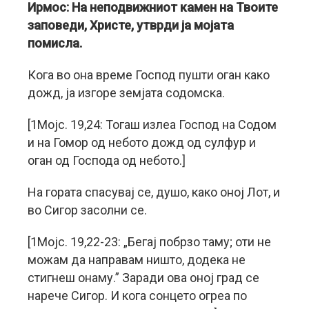
Ирмос: На неподвижниот камен на Твоите
заповеди, Христе, утврди ја мојата
помисла.
Кога во она време Господ пушти оган како
дожд, ја изгоре земјата содомска.
[1Мојс. 19,24: Тогаш излеа Господ на Содом
и на Гомор од небото дожд од сулфур и
оган од Господа од небото.]
На гората спасувај се, душо, како оној Лот, и
во Сигор засолни се.
[1Мојс. 19,22-23: „Бегај побрзо таму; оти не
можам да направам ништо, додека не
стигнеш онаму.” Заради ова оној град се
нарече Сигор. И кога сонцето огреа по