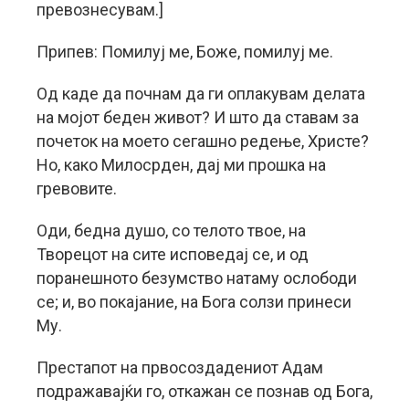
превознесувам.]
Припев: Помилуј ме, Боже, помилуј ме.
Од каде да почнам да ги оплакувам делата
на мојот беден живот? И што да ставам за
почеток на моето сегашно редење, Христе?
Но, како Милосрден, дај ми прошка на
гревовите.
Оди, бедна душо, со телото твое, на
Творецот на сите исповедај се, и од
поранешното безумство натаму ослободи
се; и, во покајание, на Бога солзи принеси
Му.
Престапот на првосоздадениот Адам
подражавајќи го, откажан се познав од Бога,