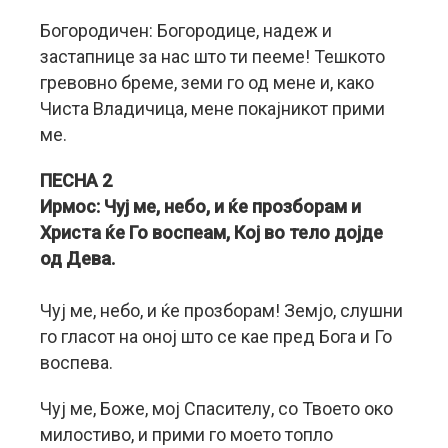
Богородичен: Богородице, надеж и
застапнице за нас што ти пееме! Тешкото
гревовно бреме, земи го од мене и, како
Чиста Владичица, мене покајникот прими
ме.
ПЕСНА 2
Ирмос: Чуј ме, небо, и ќе прозборам и
Христа ќе Го воспеам, Кој во тело дојде
од Дева.
Чуј ме, небо, и ќе прозборам! Земјо, слушни
го гласот на оној што се кае пред Бога и Го
воспева.
Чуј ме, Боже, мој Спасителу, со Твоето око
милостиво, и прими го моето топло