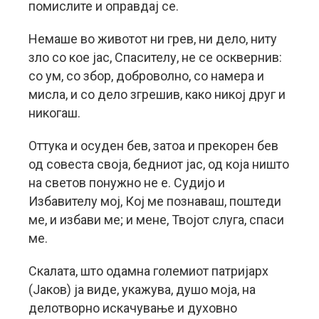
помислите и оправдај се.
Немаше во животот ни грев, ни дело, ниту
зло со кое јас, Спасителу, не се осквернив:
со ум, со збор, доброволно, со намера и
мисла, и со дело згрешив, како никој друг и
никогаш.
Оттука и осуден бев, затоа и прекорен бев
од совеста своја, бедниот јас, од која ништо
на светов понужно не е. Судијо и
Избавителу мој, Кој ме познаваш, поштеди
ме, и избави ме; и мене, Твојот слуга, спаси
ме.
Скалата, што одамна големиот патријарх
(Јаков) ја виде, укажува, душо моја, на
делотворно искачување и духовно