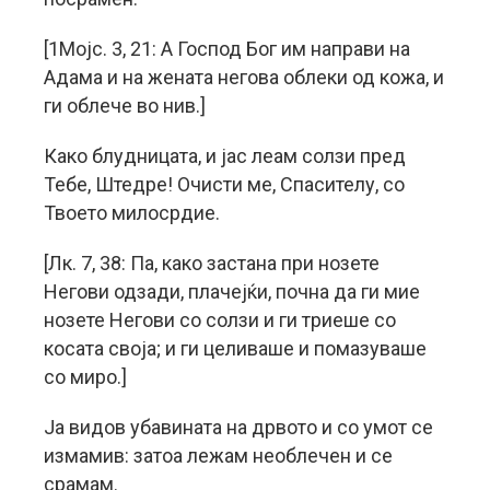
[1Мојс. 3, 21: А Господ Бог им направи на
Адама и на жената негова облеки од кожа, и
ги облече во нив.]
Како блудницата, и јас леам солзи пред
Тебе, Штедре! Очисти ме, Спасителу, со
Твоето милосрдие.
[Лк. 7, 38: Па, како застана при нозете
Негови одзади, плачејќи, почна да ги мие
нозете Негови со солзи и ги триеше со
косата своја; и ги целиваше и помазуваше
со миро.]
Ја видов убавината на дрвото и со умот се
измамив: затоа лежам необлечен и се
срамам.