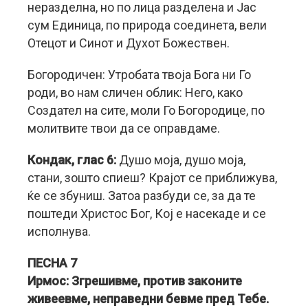
неразделна, но по лица разделена и Јас
сум Единица, по природа соединета, вели
Отецот и Синот и Духот Божествен.
Богородичен: Утробата твоја Бога ни Го
роди, во нам сличен облик: Него, како
Создател на сите, моли Го Богородице, по
молитвите твои да се оправдаме.
Кондак, глас 6:
Душо моја, душо моја,
стани, зошто спиеш? Крајот се приближува,
ќе се збуниш. Затоа разбуди се, за да те
поштеди Христос Бог, Кој е насекаде и се
исполнува.
ПЕСНА 7
Ирмос: Згрешивме, против законите
живеевме, неправедни бевме пред Тебе.