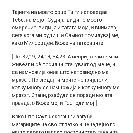
Тајните на моето срце Ти ги исповедав
Тебе, на мојот Судија: види го моето
смирение, види ја и тагата моја, и внимавај
сега кога ми судиш и Самиот помилувај ме,
како Милосрден, Боже на татковците.
[Пс. 37,19; 24,18; 34,23: А непријателите мои
живеат и сè посилни стануваат од мене, и
се намножија оние што неправедно ме
мразат. Погледај ги моите непријатели,
колку многу се намножија и колку многу ме
мразат. Стани, разбуди се поради мојата
правда, о Боже мој и Господи мој!]
Како што Саул некогаш ги загуби
магариците на својот татко и ненадејно го
најде своето царско достоинство, така и ти,