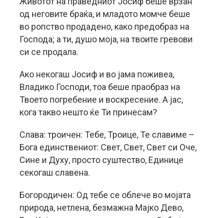
Животот на праведниот Јосиф беше врзан
од неговите браќа, и младото момче беше
во ропство продадено, како предобраз на
Господа; а ти, душо моја, на твоите гревови
си се продала.
Ако некогаш Јосиф и во јама поживеа,
Владико Господи, тоа беше праобраз на
Твоето погребение и воскресение. А јас,
кога такво нешто ќе Ти принесам?
Слава: троичен: Тебе, Троице, Те славиме –
Бога единствениот: Свет, Свет, Свет си Оче,
Сине и Духу, просто суштество, Единице
секогаш славена.
Богородичен: Од тебе се облече во мојата
природа, нетлена, безмажна Мајко Дево,