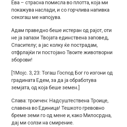
Ева – страсна помисла во плотта, која ми
покажува наслади, и со горчлива напивка
секогаш ме напојува.
Адам праведно беше истеран од рајот, оти
не ја запази Твојата единствена заповед,
Спасителу; а јас колку ќе пострадам,
отфрлајќи ги постојано Твоите животворни
зборови!
[1Мојс. 3, 23: Тогаш Господ Бог го изгони од
градината Едем, за да ја обработува
земјата, од која беше земен.]
Слава: троичен: Надсуштествена Троице,
славена во Единица! Тешкото гревовно
бреме земи го од мене и, како Милосрдна,
дај ми солзи на смирение.