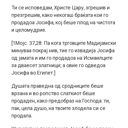
Ти се исповедам, Христе Цару, згрешив и
презгрешив, како некогаш браќата кои го
продадоа Јосифа, кој беше плод на чистота
и целомудрие.
[1Мојс. 37,28: Па кога трговците Мадијамски
минуваа покрај нив, тие го извадија Јосифа
од јамата и им го продадоа на Исмаилците
за дваесет златници; а овие го одведоа
Јосифа во Египет.]
Душата праведна од сродниците беше
врзана и во ропство слаткиот беше
продаден, како предобраз на Господа: ти,
пак, цела душо, на твоите злодела си се
продала.