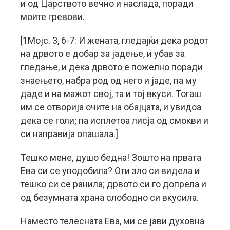
и од Царството вечно и наслада, поради
моите гревови.
[1Мојс. 3, 6-7: И жената, гледајќи дека родот
на дрвото е добар за јадење, и убав за
гледање, и дека дрвото е пожелно поради
знаењето, набра род од него и јаде, па му
даде и на мажот свој, та и тој вкуси. Тогаш
им се отворија очите на обајцата, и увидоа
дека се голи; па исплетоа лисја од смокви и
си направија опашала.]
Тешко мене, душо бедна! Зошто на првата
Ева си се уподобила? Оти зло си видела и
тешко си се ранила; дрвото си го допрела и
од безумната храна слободно си вкусила.
Наместо телесната Ева, ми се јави духовна