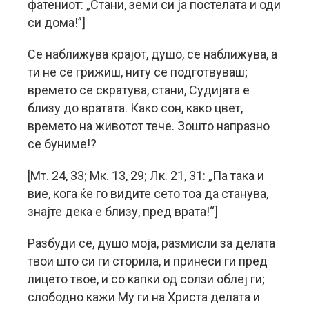
фатениот: „Стани, земи си ја постелата и оди
си дома!”]
Се наближува крајот, душо, се наближува, а
ти не се грижиш, ниту се подготвуваш;
времето се скратува, стани, Судијата е
близу до вратата. Како сон, како цвет,
времето на животот тече. Зошто напразно
се буниме!?
[Мт. 24, 33; Мк. 13, 29; Лк. 21, 31: „Па така и
вие, кога ќе го видите сето тоа да станува,
знајте дека е близу, пред врата!“]
Разбуди се, душо моја, размисли за делата
твои што си ги сторила, и принеси ги пред
лицето твое, и со капки од солзи облеј ги;
слободно кажи Му ги на Христа делата и