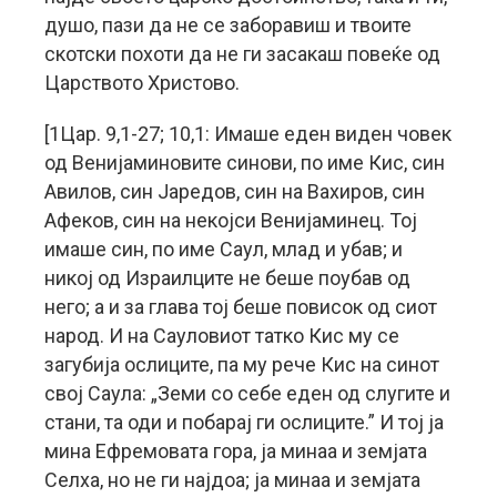
душо, пази да не се заборавиш и твоите
скотски похоти да не ги засакаш повеќе од
Царството Христово.
[1Цар. 9,1-27; 10,1: Имаше еден виден човек
од Венијаминовите синови, по име Кис, син
Авилов, син Јаредов, син на Вахиров, син
Афеков, син на некојси Венијаминец. Тој
имаше син, по име Саул, млад и убав; и
никој од Израилците не беше поубав од
него; а и за глава тој беше повисок од сиот
народ. И на Сауловиот татко Кис му се
загубија ослиците, па му рече Кис на синот
свој Саула: „Земи со себе еден од слугите и
стани, та оди и побарај ги ослиците.” И тој ја
мина Ефремовата гора, ја минаа и земјата
Селха, но не ги најдоа; ја минаа и земјата