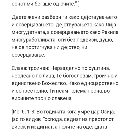
сонот ми бегаше од очите.“ ]
Двете жени разбери ги како дејствувањето
и созерцавањето: дејствувањето како Лија
многудетната, а созерцавањето како Рахила
многуработливата: оти без подвизи, душо,
не се постигнува ни дејство, ни
созерцавање.
Слава: троичен: Неразделно по суштина,
неслеано по лица, Те богословам, троично и
единствено Божество. Како едноцарствено
и сопрестолно, Ти пеам голема песна, во
висините тројно славена.
[Ис. 6, 1-3: Во годината кога умре цар Озија,
јас го видов Господа, седнат на престолот
висок и издигнат, а полите на одеждата