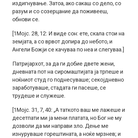
издигнување. Затоа, ако сакаш со дело, со
разум и со созерцание да поживееш,
обнови се.
[1Мојс. 28, 12: И виде сон: ете, скала стои на
земјата, а со врвот допира до небото, и
Ангели Божји се качуваа по неа и слегуваа.]
Патријархот, за да ги добие двете жени,
дневната пот на сиромаштијата ја трпеше и
ноќниот студ го поднесуваше; секојдневно
заработуваше, стадата ги пасеше, се
трудеше и служеше.
[1Мојс. 31, 7, 40: „А таткото ваш ме лажеше и
десетпати ми ја мени платата, но Бог не му
дозволи да ми направи зло. Дење ме
изнуруваше горештината, а ноќе мрзнев; и