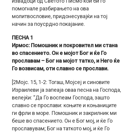
извадоци од Светото Писмо кои би го
помогнале разбирањето на ова
молитвословие, придонесувајќи на тој
начин за поусрдно покајание.
ПЕСНА 1
Ирмос: Помошник и покровител ми стана
во спасението. Он е мојот Бог и ќе Го
прославам – Бог на мојот татко, и Него ќе
Го возвисам, оти славно се прослави.
[2Мојс. 15, 1-2: Тогаш, Мојсеј и синовите
Израилеви ја запеаја оваа песна на Господа,
велејќи: “Да Го воспеам Господа, зашто
славно се прослави: коњите и коњаниците
ги фрли в море. Помошник и закрилник ми
беше во спасението. Он е Бог мој, и ќе Го
прославувам; Бог на таткото мој, и ќе Го