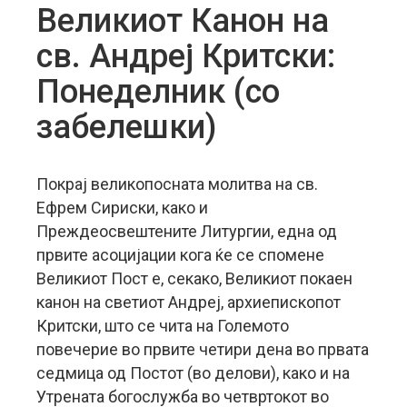
Великиот Канон на
св. Андреј Критски:
Понеделник (со
забелешки)
Покрај великопосната молитва на св.
Ефрем Сириски, како и
Преждеосвештените Литургии, една од
првите асоцијации кога ќе се спомене
Великиот Пост е, секако, Великиот покаен
канон на светиот Андреј, архиепископот
Критски, што се чита на Големото
повечерие во првите четири дена во првата
седмица од Постот (во делови), како и на
Утрената богослужба во четвртокот во