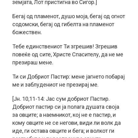
земјата, Лот пристигна во Сигор.]
Бегај од пламенот, душо моја, бегај од огнот
содомски, бегај од гибелта на пламенот
божествен.
Тебе единствениот Ти згрешив! Згрешив
повеќе од сите, Христе Спасителу, да не ме
презираш мене.
Ти си Добриот Пастир: мене јагнето побарај
ме и заблудениот не презирај ме.
[Jн. 10,11-14: Јас сум добриот Пастир.
Добриот пастир си ја полага душата своја
за овците; а наемникот, кој не е пастир, и
кому овците не се негови, види ли волк да
иде, ги остава овците и бега; и волкот ги