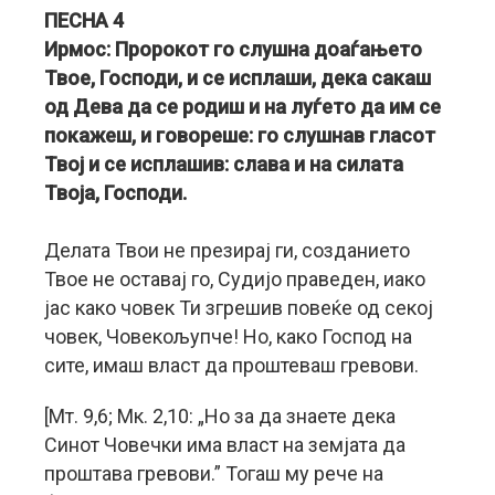
ПЕСНА 4
Ирмос: Пророкот го слушна доаѓањето
Твое, Господи, и се исплаши, дека сакаш
од Дева да се родиш и на луѓето да им се
покажеш, и говореше: го слушнав гласот
Твој и се исплашив: слава и на силата
Твоја, Господи.
Делата Твои не презирај ги, созданието
Твое не оставај го, Судијо праведен, иако
јас како човек Ти згрешив повеќе од секој
човек, Човекољупче! Но, како Господ на
сите, имаш власт да проштеваш гревови.
[Мт. 9,6; Мк. 2,10: „Но за да знаете дека
Синот Човечки има власт на земјата да
проштава гревови.” Тогаш му рече на