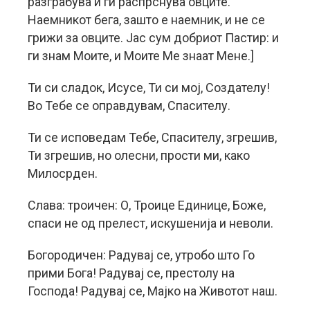
разграбува и ги распрснува овците.
Наемникот бега, зашто е наемник, и не се
грижи за овците. Јас сум добриот Пастир: и
ги знам Моите, и Моите Ме знаат Мене.]
Ти си сладок, Исусе, Ти си мој, Создателу!
Во Тебе се оправдувам, Спасителу.
Ти се исповедам Тебе, Спасителу, згрешив,
Ти згрешив, но олесни, прости ми, како
Милосрден.
Слава: троичен: О, Троице Единице, Боже,
спаси не од прелест, искушенија и неволи.
Богородичен: Радувај се, утробо што Го
прими Бога! Радувај се, престолу на
Господа! Радувај се, Мајко на Животот наш.