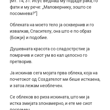
[Мт. 14, 31: Исус веднаш му подаде рака, го
фати и му рече: „Маловернику, зошто се
посомнева?”]
Облеката на моето тело ја осквернив и го
извалкав, Спасителу, она што е по образ
(Божји) и подобие.
Душевната красота со сладострстие ја
помрачив и сиот ум во кал целосно го
претворив.
Ја искинав сега мојата прва облека, која на
почетокот од Создателот ми беше исткаена,
и затоа лежам необлечен.
Се облеков во риза искината, што ми ја
истка змијата злонамерно, и ете ме сиот
посрамен.