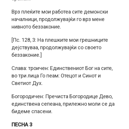
Врз плеќите мои работеа сите демонски
началници, продолжувајќи го врз мене
нивното беззаконие.
[Пс. 128, 3: На плешките мои грешниците
дејствуваа, продолжувајќи со своето
беззаконие.]
Слава: троичен: Единствениот Бог на сите,
во три лица Го пеам: Отецот и Синот и
Светиот Дух.
Богородичен: Пречиста Богородице Дево,
единствена сепеана, прилежно моли се да
бидеме спасени.
ПЕСНА 3