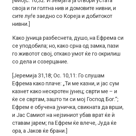
[4Мојс. 16,32: И земјата ја отвори устата
своја и ги голтна нив и домовите нивни, и
сите луѓе заедно со Кореја и добитокот
нивни.]
Како јуница разбеснета, душо, на Ефрема си
се уподобила; но, како срна од замка, пази
го животот свој, откако умот ќе го окрилиш
со дела и созерцание.
[Јеремија 31,18; Ос. 10,11: Го слушам
Ефрема како плаче: „Ти ме казни, и јас сум
казнет како нескротен јунец; сврти ме – и
ќе се свртам, зашто ти си мој Господ Бог.“;
Ефрем е обучена јуничка, свикната да врши,
и Јас Самиот на нејзиниот убав врат ќе ѝ
ставам јарем; па Ефрем ќе влече, Јуда ќе
ора, а Јаков ќе брани.]