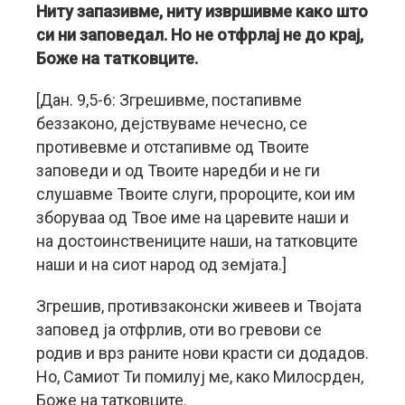
Ниту запазивме, ниту извршивме како што
си ни заповедал. Но не отфрлај не до крај,
Боже на татковците.
[Дан. 9,5-6: Згрешивме, постапивме
беззаконо, дејствуваме нечесно, се
противевме и отстапивме од Твоите
заповеди и од Твоите наредби и не ги
слушавме Твоите слуги, пророците, кои им
зборуваа од Твое име на царевите наши и
на достоинствениците наши, на татковците
наши и на сиот народ од земјата.]
Згрешив, противзаконски живеев и Твојата
заповед ја отфрлив, оти во гревови се
родив и врз раните нови красти си додадов.
Но, Самиот Ти помилуј ме, како Милосрден,
Боже на татковците.