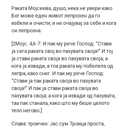
Раката Мојсеева, душо, нека не увери како
Бог може еден живот лепрозен да го
избели и очисти; и не очајувај за себе и кога
си лепрозна.
[2Мојс. 4,6-7: И пак му рече Господ: “Стави
ја сега раката свој во пазувата своја!” И тој
ја стави раката своја во пазувата своја; а
кога ја извади, а тоа раката му побелела од
лепра, како снег. И пак му рече Господ:
“Стави ја пак раката своја во пазувата
своја!” И пак ја стави раката своја во
пазувата своја; а кога ја извади од пазувата,
таа пак станала, како што му беше целото
тело негово.]
Слава: троичен: Јас сум Троица проста,