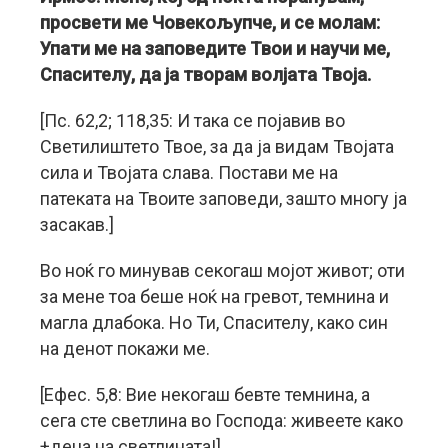
просвети ме Човекољупче, и се молам:
Упати ме на заповедите Твои и научи ме,
Спасителу, да ја творам волјата Твоја.
[Пс. 62,2; 118,35: И така се појавив во
Светилиштето Твое, за да ја видам Твојата
сила и Твојата слава. Постави ме на
патеката на Твоите заповеди, зашто многу ја
засакав.]
Во ноќ го минував секогаш мојот живот; оти
за мене тоа беше ноќ на гревот, темнина и
магла длабока. Но Ти, Спасителу, како син
на денот покажи ме.
[Ефес. 5,8: Вие некогаш бевте темнина, а
сега сте светлина во Господа: живеете како
+деца на светлината!]