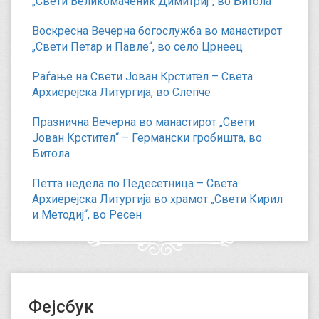
„Свети Великомаченик Димитриј“, во Битола
Воскресна Вечерна богослужба во манастирот
„Свети Петар и Павле“, во село Црнеец
Раѓање на Свети Јован Крстител – Света
Архиерејска Литургија, во Слепче
Празнична Вечерна во манастирот „Свети
Јован Крстител“ – Германски гробишта, во
Битола
Петта недела по Педесетница – Света
Архиерејска Литургија во храмот „Свети Кирил
и Методиј“, во Ресен
Фејсбук