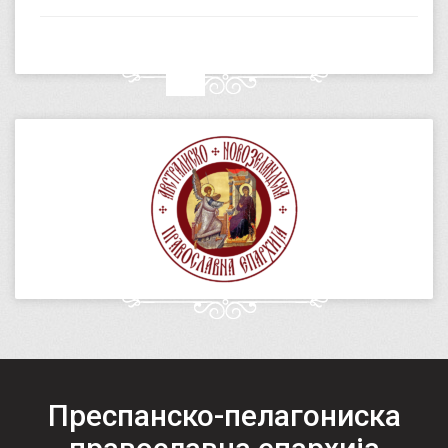
Преспанско-пелагониска