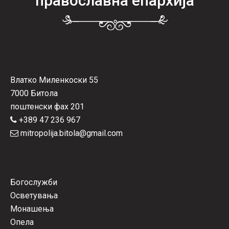
православна епархија
Влатко Миленкоски 55
7000 Битола
поштенски фах 201
+389 47 236 967
mitropolija.bitola@gmail.com
Богослужби
Осветувања
Монашења
Опела