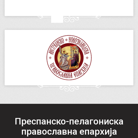
Преспанско-пелагониска
православна епархија