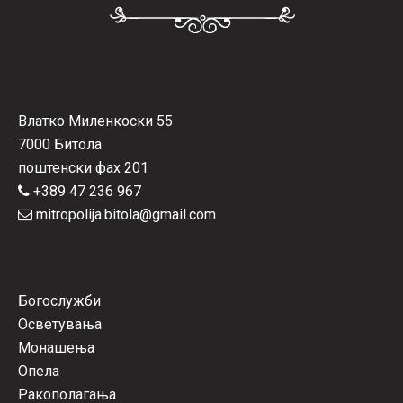
Влатко Миленкоски 55
7000 Битола
поштенски фах 201
+389 47 236 967
mitropolija.bitola@gmail.com
Богослужби
Осветувања
Монашења
Опела
Ракополагања