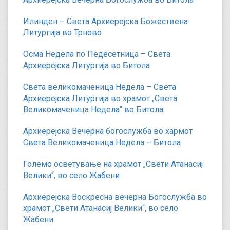
Илинден – Света Архиерејска Божествена
Литургија во Трново
Осма Недела по Педесетница – Света
Архиерејска Литургија во Битола
Света великомаченица Недела – Света
Архиерејска Литургија во храмот „Света
Великомаченица Недела“ во Битола
Архиерејска Вечерна богослужба во хармот
Света Великомаченица Недела – Битола
Големо осветување на храмот „Свети Атанасиј
Велики“, во село Жабени
Архиерејска Воскресна вечерна Богослужба во
храмот „Свети Атанасиј Велики“, во село
Жабени