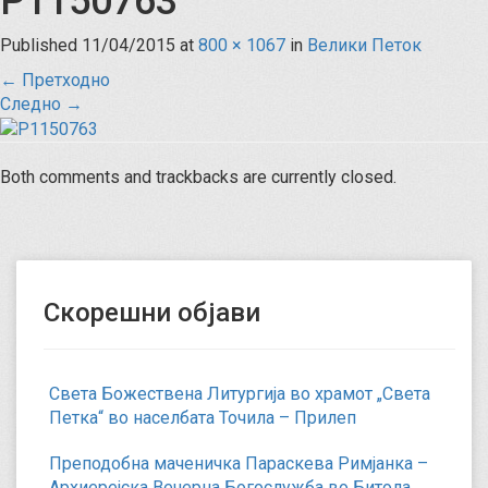
P1150763
Published
11/04/2015
at
800 × 1067
in
Велики Петок
←
Претходно
Следно
→
Both comments and trackbacks are currently closed.
Скорешни објави
Света Божествена Литургија во храмот „Света
Петка“ во населбата Точила – Прилеп
Преподобна маченичка Параскева Римјанка –
Архиерејска Вечерна Богослужба во Битола