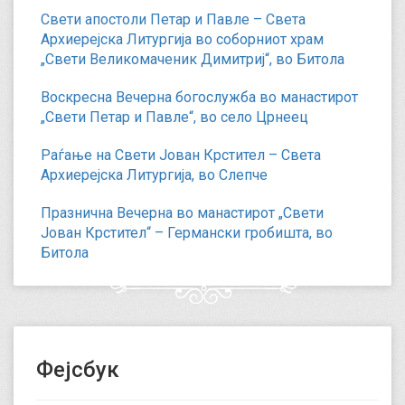
Свети апостоли Петар и Павле – Света
Архиерејска Литургија во соборниот храм
„Свети Великомаченик Димитриј“, во Битола
Воскресна Вечерна богослужба во манастирот
„Свети Петар и Павле“, во село Црнеец
Раѓање на Свети Јован Крстител – Света
Архиерејска Литургија, во Слепче
Празнична Вечерна во манастирот „Свети
Јован Крстител“ – Германски гробишта, во
Битола
Фејсбук