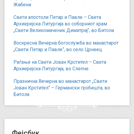
Жабени
Свети апостоли Петар и Павле – Света
Архиерејска Литургија во соборниот храм
„Свети Великомаченик Димитриј“, во Битола
Воскресна Вечерна богослужба во манастирот
„Свети Петар и Павле“, во село Црнеец
Раѓање на Свети Јован Крстител – Света
Архиерејска Литургија, во Слепче
Празнична Вечерна во манастирот „Свети
Јован Крстител“ – Германски гробишта, во
Битола
Фејсбук