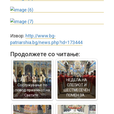
Извор:
http://www.bg-
patriarshia.bg/news.php?id=173444
Продолжете со читање:
НЕДЕЛА НА
Сослужување по
СЛЕПИОТ И
повод празникот на
ШЕСТМЕСЕЧЕН
Светите…
ПОМЕН ЗА…