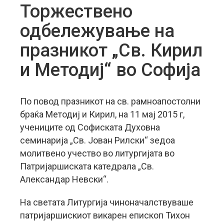
Торжествено
одбележување на
празникот „Св. Кирил
и Методиј“ во Софија
По повод празникот на св. рамноапостолни
браќа Методиј и Кирил, на 11 мај 2015 г,
учениците од Софиската Духовна
семинарија „Св. Јован Рилски“ зедоа
молитвено учество во литургијата во
Патријаршиската катедрала „Св.
Александар Невски“.
На светата Литургија чиноначалствуваше
патријаршискиот викарен епископ Тихон