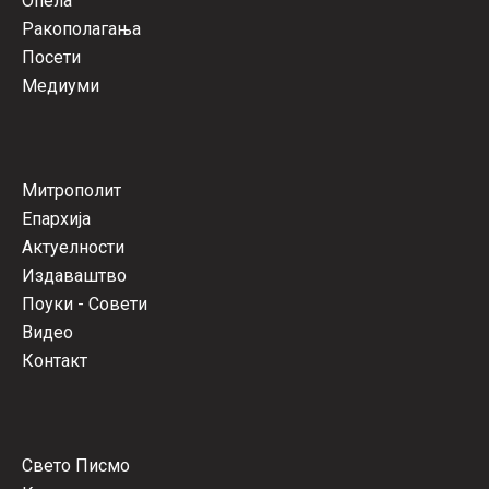
Опела
Ракополагања
Посети
Медиуми
Митрополит
Епархија
Актуелности
Издаваштво
Поуки - Совети
Видео
Контакт
Свето Писмо