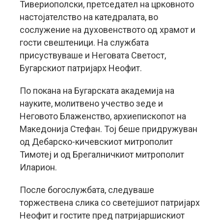
Тивериополски, претседател на црковното
настојателство на катедралата, во
сослужение на духовенството од храмот и
гости свештеници. На службата
присуствуваше и Неговата Светост,
Бугарскиот патријарх Неофит.
По покана на Бугарската академија на
науките, молитвено учество зеде и
Неговото Блаженство, архиепископот на
Македонија Стефан. Тој беше придружуван
од Дебарско-кичевскиот митрополит
Тимотеј и од Брегалничкиот митрополит
Иларион.
После богослужбата, следуваше
торжествена слика со светејшиот патријарх
Неофит и гостите пред патријаршискиот