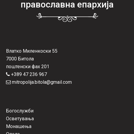
православна епархија
Влатко Миленкоски 55
7000 Битола
поштенски фах 201
+389 47 236 967
mitropolija.bitola@gmail.com
Богослужби
Осветувања
Монашења