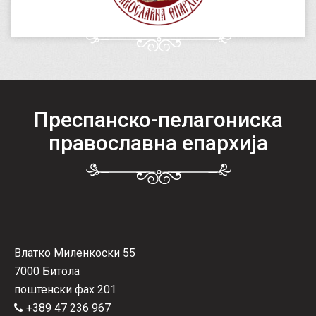
Преспанско-пелагониска
православна епархија
Влатко Миленкоски 55
7000 Битола
поштенски фах 201
+389 47 236 967