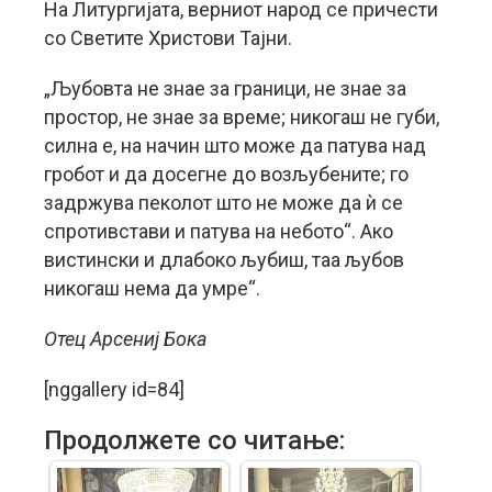
На Литургијата, верниот народ се причести
со Светите Христови Тајни.
„Љубовта не знае за граници, не знае за
простор, не знае за време; никогаш не губи,
силна е, на начин што може да патува над
гробот и да досегне до возљубените; го
задржува пеколот што не може да ѝ се
спротивстави и патува на небото“. Ако
вистински и длабоко љубиш, таа љубов
никогаш нема да умре“.
Отец Арсениј Бока
[nggallery id=84]
Продолжете со читање: