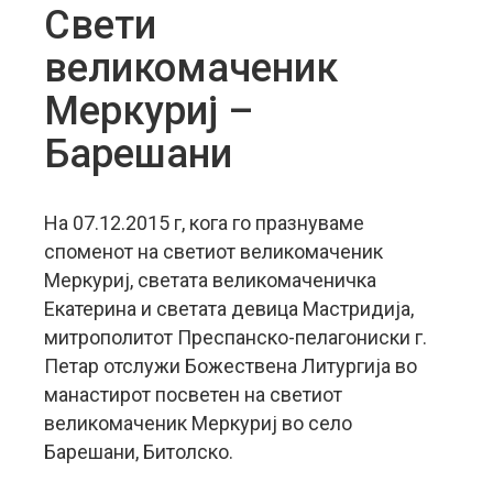
Свети
великомаченик
Меркуриј –
Барешани
На 07.12.2015 г, кога го празнуваме
споменот на светиот великомаченик
Меркуриј, светата великомаченичка
Екатерина и светата девица Мастридија,
митрополитот Преспанско-пелагониски г.
Петар отслужи Божествена Литургија во
манастирот посветен на светиот
великомаченик Меркуриј во село
Барешани, Битолско.