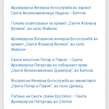
Архиерејска Вечерна богослужба во хармот
Света Великомаченица Недела – Битола
Големо осветување на храмот „Свети Атанасиј
Велики“, во село Жабени
Архиерејска Воскресна вечерна Богослужба во
храмот „Свети Атанасиј Велики“, во село
Жабени
Свети апостоли Петар и Павле – Света
Архиерејска Литургија во соборниот храм
„Свети Великомаченик Димитриј“, во Битола
Воскресна Вечерна богослужба во манастирот
„Свети Петар и Павле“, во село Црнеец
Раѓање на Свети Јован Крстител – Света
Архиерејска Литургија, во Слепче