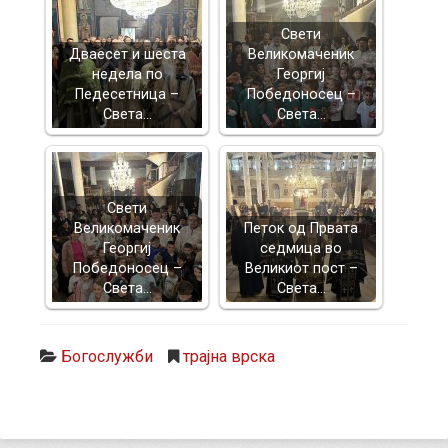
Свети
Дваесет и шеста
Великомаченик
недела по
Георгиј
Педесетница –
Победоносец –
Света…
Света…
Свети
Великомаченик
Петок од Првата
Георгиј
седмица во
Победоносец –
Великиот пост –
Света…
Света…
Богослужби
трајна врска