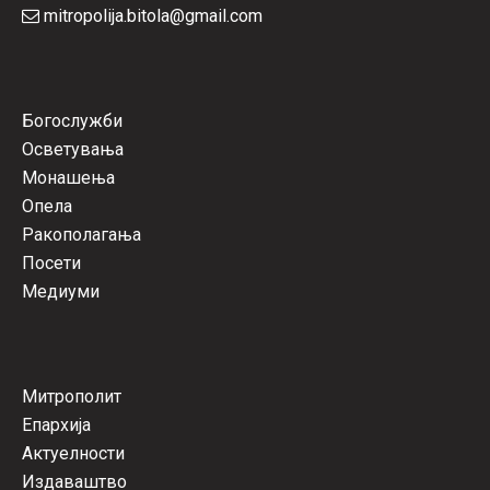
mitropolija.bitola@gmail.com
Богослужби
Осветувања
Монашења
Опела
Ракополагања
Посети
Медиуми
Митрополит
Епархија
Актуелности
Издаваштво