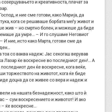
на созерцувањето и креативноста, плачат за
зар.
оспод, и ние сме готови, како Марија, да
тука, кога се решаваше борбата меѓу живот и
еше жив – но смртно болен, и можеше да биде
 немаше да умре… – И го слушаме Неговиот
– И ние, исто како Марта, готови сме да
 ден…
ла тоа со ваква надеж: Јас секогаш верував
ека Лазар ќе воскресне во последниот ден!… А
о последниот ден ќе воскресне, кога веќе,
рши торжеството на животот, кога ќе биде
 биде доцна да се живее со вера и надеж и
ѝ вели на нашата безнадежност, како што ѝ
ас – сум воскресението и животот! И ако
е – ќе воскресне…