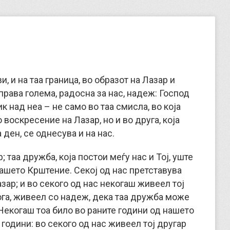
, и на таа граница, во образот на Лазар и
права голема, радосна за нас, надеж: Господ
к над неа – не само во таа смисла, во која
 воскресение на Лазар, но и во друга, која
ден, се однесува и на нас.
; таа дружба, која постои меѓу нас и Тој, уште
ашето Крштение. Секој од нас претставува
зар; и во секого од нас некогаш живеел тој
ога, живеел со надеж, дека таа дружба може
 Некогаш тоа било во раните години од нашето
години: во секого од нас живеел тој другар