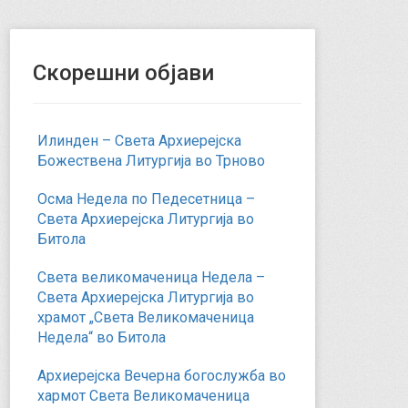
Скорешни објави
Илинден – Света Архиерејска
Божествена Литургија во Трново
Осма Недела по Педесетница –
Света Архиерејска Литургија во
Битола
Света великомаченица Недела –
Света Архиерејска Литургија во
храмот „Света Великомаченица
Недела“ во Битола
Архиерејска Вечерна богослужба во
хармот Света Великомаченица