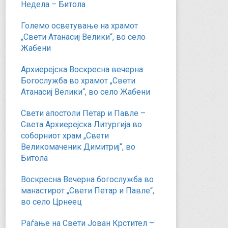
Недела – Битола
Големо осветување на храмот
„Свети Атанасиј Велики“, во село
Жабени
Архиерејска Воскресна вечерна
Богослужба во храмот „Свети
Атанасиј Велики“, во село Жабени
Свети апостоли Петар и Павле –
Света Архиерејска Литургија во
соборниот храм „Свети
Великомаченик Димитриј“, во
Битола
Воскресна Вечерна богослужба во
манастирот „Свети Петар и Павле“,
во село Црнеец
Раѓање на Свети Јован Крстител –