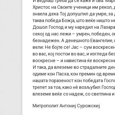
И веднаш треба да се каже и ова: Март
Христос на Своите ученици им рекол, 
знаела дека Тој допуштил да умре, за 
таква победа Божја, што веќе ништо 
Дошол Господ и му наредил на Лазара д
секој од нас лежи – умрен, победен, 
безнадежен. А денешното Евангелие, н
вели: Не бојте се! Јас – сум воскресе
во вас, кој постои во вас, и изгледа 
воскресне – и навистина ќе воскресн
И така, да влеземе во страдалните де
одиме кон Пасха, кон премин од време
нашата поразеност кон победата Госп
трепет за тоа, како нè возљубил Господ
влеземе веќе со надеж, со светлина и
Митрополит Антониј Сурожскиј