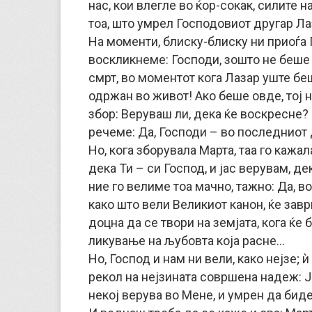
нас, кои влегле во ќор-сокак, силите 
тоа, што умрел Господовиот другар Ла
На моменти, блиску-блиску ни приоѓа Г
воскликнеме: Господи, зошто не беше 
смрт, во моментот кога Лазар уште б
одржан во живот! Ако беше овде, тој
збор: Веруваш ли, дека ќе воскресне? 
речеме: Да, Господи – во последниот
Но, кога зборувала Марта, таа го кажа
дека Ти – си Господ, и јас верувам, д
ние го велиме тоа мачно, тажно: Да, в
како што вели Великиот канон, ќе зав
доцна да се твори на земјата, кога ќе
ликување на љубовта која расне…
Но, Господ и нам ни вели, како нејзе; 
рекол на нејзината совршена надеж: Ј
некој верува во Мене, и умрен да бид