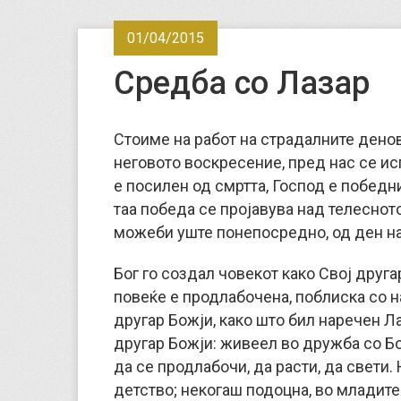
01/04/2015
Средба со Лазар
Стоиме на работ на страдалните денови
неговото воскресение, пред нас се ис
е посилен од смртта, Господ е победни
таа победа се пројавува над телесното
можеби уште понепосредно, од ден на 
Бог го создал човекот како Свој другар
повеќе е продлабочена, поблиска со н
другар Божји, како што бил наречен Ла
другар Божји: живеел во дружба со Б
да се продлабочи, да расти, да свети.
детство; некогаш подоцна, во младите 