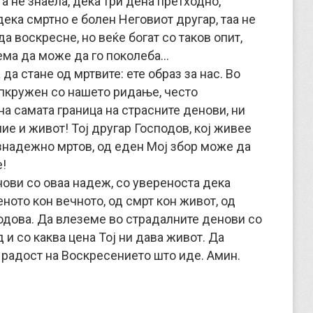
а не знаела, дека три дена претходно,
дека смртно е болен Неговиот другар, таа не
да воскресне, но веќе богат со таков опит,
нема да може да го поколеба…
а стане од мртвите: ете образ за нас. Во
опкружен со нашето ридање, често
а самата граница на страсните денови, ни
ние и живот! Тој другар Господов, кој живее
безнадежно мртов, од еден Мој збор може да
е!
нови со оваа надеж, со увереноста дека
ното кон вечното, од смрт кон живот, од
одова. Да влеземе во страдалните денови со
 и со каква цена Тој ни дава живот. Да
 радост на Воскресението што иде. Амин.