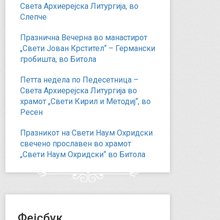
Света Архиерејска Литургија, во
Слепче
Празнична Вечерна во манастирот
„Свети Јован Крстител“ – Германски
гробишта, во Битола
Петта недела по Педесетница –
Света Архиерејска Литургија во
храмот „Свети Кирил и Методиј“, во
Ресен
Празникот на Свети Наум Охридски
свечено прославен во храмот
„Свети Наум Охридски“ во Битола
Фејсбук