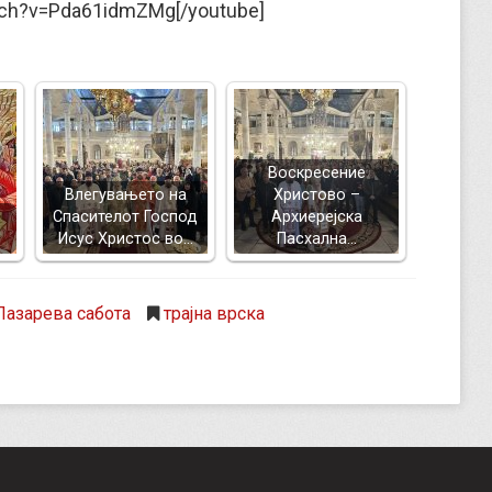
tch?v=Pda61idmZMg[/youtube]
Воскресение
Влегувањето на
Христово –
Спасителот Господ
Архиерејска
Исус Христос во…
Пасхална…
Лазарева сабота
трајна врска