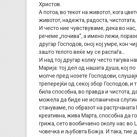
Христов.
А потоа, во текот на животот, кога цве
животот, надежта, радоста, чистотата,
И често ние чувствуваме, дека во нас,
речеме „почива“, а имено лежи, пора
другар Господов, оној кој умре, кон ч
зашто телото веќе му се распаѓа…
И над тој другар колку често тагува н
Марија: тој дел од нашата душа, кој п
молче пред нозете Господови, слушајќ
треперејќи од секој збор Господов, и т
била способна, во правда и чистота, д
можела да биде не испаничена слугинк
стануваме, по образот на растрчаната
креативна, жива Марта, способна да го
грижа, сето вообичаено околу нас во 
човечка и љубовта Божја. И така, тие 