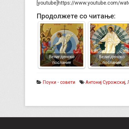
[youtube]https://www.youtube.com/wa
Продолжете со читање:
Велигденско
Велигденско
послание
послание
Поуки - совети
Антониј Сурожскиј
,