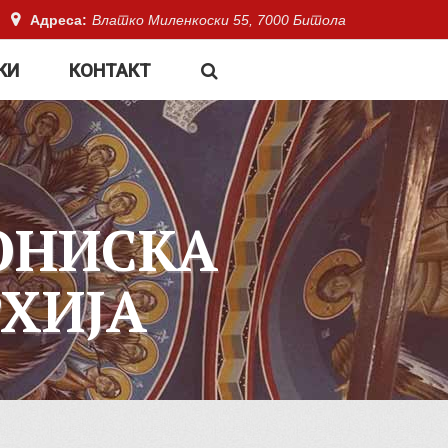
Адреса:
Влатко Миленкоски 55, 7000 Битола
КИ
КОНТАКТ
ОНИСКА
ХИЈА