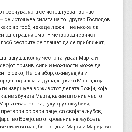
тот овенува, кога се истоштуваат во нас
 – се истошува силата на тој другар Господов.
 како во гроб, некаде лежи – не може да
зен од страшна смрт – четвородневниот
иј гроб сестрите се плашат да се приближат,
ашата душа, колку често тагуваат Марта и
о својот призив, сили и можности може да
и го секој Негов збор, оживувајќи и
ој дел од нашата душа, кој како Марта, која
а ги извршува во животот делата Божји, која
а, не збунета Марта, какви што ние често
 Марта евангелска, туку трудољубива,
 претвори со свои раце, со својата љубов,
Царство Божјо, во откровение на љубовта
две сили во нас, бесплодни, Марта и Марија во