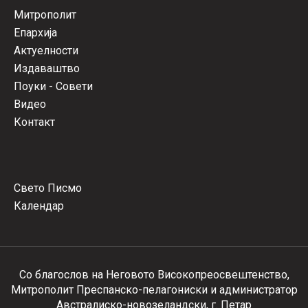
Митрополит
Епархија
Актуелности
Издаваштво
Поуки - Совети
Видео
Контакт
Свето Писмо
Календар
Со благослов на Неговото Високопреосвештенство,
Митрополит Преспанско-пелагониски и администратор
Австралиско-новозеландски, г. Петар