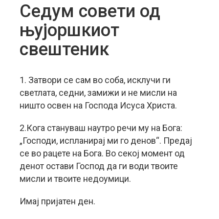
Седум совети од
њујоршкиот
свештеник
1. Затвори се сам во соба, исклучи ги
светлата, седни, замижи и не мисли на
ништо освен на Господа Исуса Христа.
2.Кога стануваш наутро речи му на Бога:
„Господи, испланирај ми го денов“. Предај
се во рацете на Бога. Во секој момент од
денот остави Господ да ги води твоите
мисли и твоите недоумици.
Имај пријатен ден.