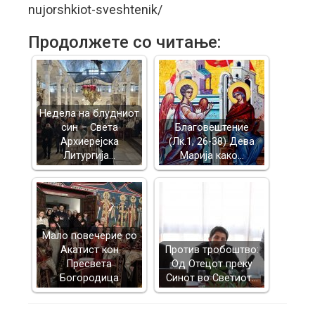
nujorshkiot-sveshtenik/
Продолжете со читање:
Недела на блудниот
син – Света
Благовештение
Архиерејска
(Лк.1, 26-38) Дева
Литургија…
Марија како…
Mало повечерие со
Акатист кон
Против тробоштво:
Пресвета
Од Отецот преку
Богородица
Синот во Светиот…