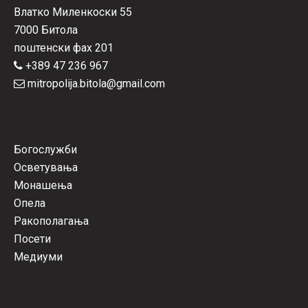
Влатко Миленкоски 55
7000 Битола
поштенски фах 201
+389 47 236 967
mitropolija.bitola@gmail.com
Богослужби
Осветувања
Монашења
Опела
Ракополагања
Посети
Медиуми