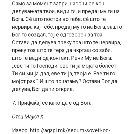
Само за момент запри, насочи се кон
делувањата твои, види ги, и предај му ги на
Бога. Сè што постои во тебе, сè што те
нервира кај тебе, предај му го на Бога, зашто
Бог го создал, тој е одговорен за тоа.
Остави да делува преку тоа што те нервира,
преку тоа што те тера да чкрташ со заби,
што те вади од контакт. Речи Му на Бога:
„еве ти го Господи, еве ти ја мојата болест.
Ти си ми ја дал, еве ти ја, твоја е. Еве ти го
мојот рак.“ И што понатаму? Остави Бог да
делува, Бог да ти открие.
7. Прифаќај сè како да е од Бога.
Отец Мајкл Х.
Извор: http://agapi.mk/sedum-soveti-od-