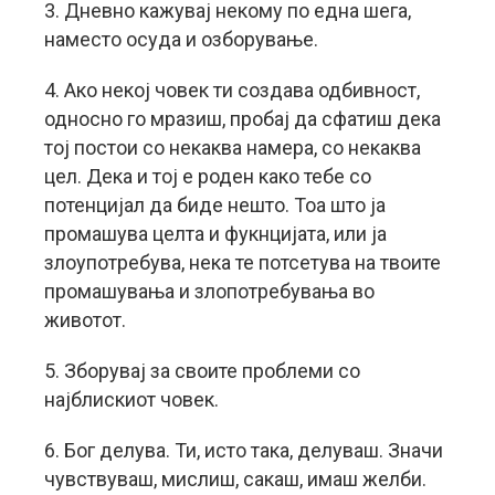
3. Дневно кажувај некому по една шега,
наместо осуда и озборување.
4. Ако некој човек ти создава одбивност,
односно го мразиш, пробај да сфатиш дека
тој постои со некаква намера, со некаква
цел. Дека и тој е роден како тебе со
потенцијал да биде нешто. Тоа што ја
промашува целта и фукнцијата, или ја
злоупотребува, нека те потсетува на твоите
промашувања и злопотребувања во
животот.
5. Зборувај за своите проблеми со
најблискиот човек.
6. Бог делува. Ти, исто така, делуваш. Значи
чувствуваш, мислиш, сакаш, имаш желби.