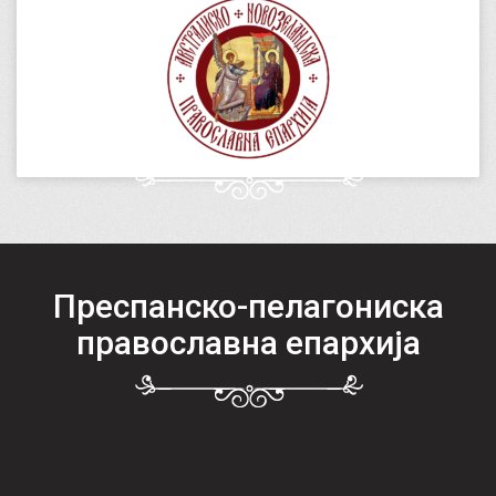
Преспанско-пелагониска
православна епархија