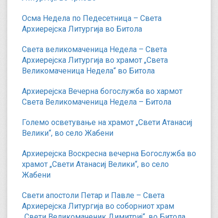
Осма Недела по Педесетница – Света
Архиерејска Литургија во Битола
Света великомаченица Недела – Света
Архиерејска Литургија во храмот „Света
Великомаченица Недела“ во Битола
Архиерејска Вечерна богослужба во хармот
Света Великомаченица Недела – Битола
Големо осветување на храмот „Свети Атанасиј
Велики“, во село Жабени
Архиерејска Воскресна вечерна Богослужба во
храмот „Свети Атанасиј Велики“, во село
Жабени
Свети апостоли Петар и Павле – Света
Архиерејска Литургија во соборниот храм
„Свети Великомаченик Димитриј“, во Битола