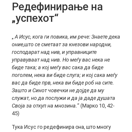
Редефинирање на
„успехот“
„
А Исус, кога ги повика, им рече
:
Знаете дека
оние,што се сметаат за кнезови народни,
господарат над нив, и управниците
управуваат над нив. Но меѓу вас нека не
биде така
;
а кој меѓу вас сака да биде
поголем, нека ви биде слуга
;
и кој сака меѓу
вас да биде прв, нека ви биде роб на сите.
Зашто и Синот човечки не дојде да му
служат, но да послужи и да ја даде душата
Своја за откуп на мнозина.
“ (Марко 10, 42-
45)
Тука Исус го редефинира она, што многу