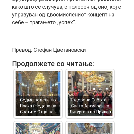
како што се случува, е полесен од оној кој е
управуван од двосмислениот концепт на
себе – трагањето „успех“.
Превод: Стефан Цветановски
Продолжете со читање:
Седма недела по
Тодорова Сабота –
Пасха (Недела на
Света Архиерејска
Светите Отци на…
Литургија во Прилеп