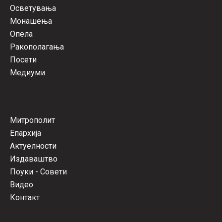
Осветувања
Монашења
Опела
Ракополагања
Посети
Медиуми
Митрополит
Епархија
Актуелности
Издаваштво
Поуки - Совети
Видео
Контакт