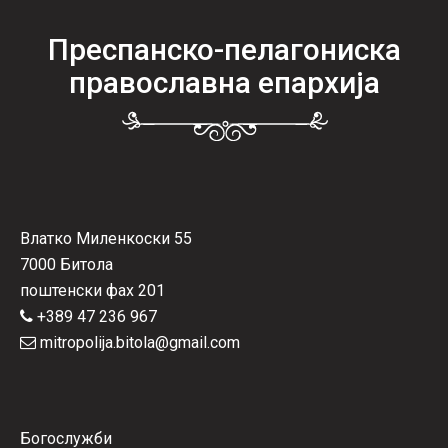
Преспанско-пелагониска
православна епархија
Влатко Миленкоски 55
7000 Битола
поштенски фах 201
+389 47 236 967
mitropolija.bitola@gmail.com
Богослужби