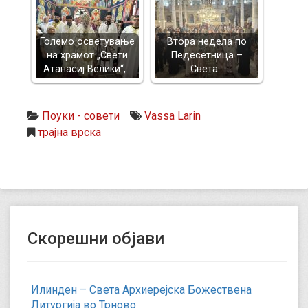
Големо осветување
Втора недела по
на храмот „Свети
Педесетница –
Атанасиј Велики“,…
Света…
Поуки - совети
Vassa Larin
трајна врска
Скорешни објави
Илинден – Света Архиерејска Божествена
Литургија во Трново