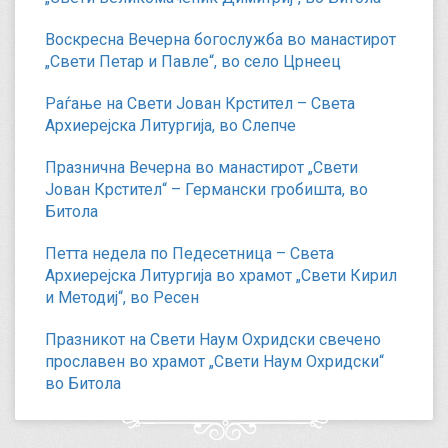
Воскресна Вечерна богослужба во манастирот
„Свети Петар и Павле“, во село Црнеец
Раѓање на Свети Јован Крстител – Света
Архиерејска Литургија, во Слепче
Празнична Вечерна во манастирот „Свети
Јован Крстител“ – Германски гробишта, во
Битола
Петта недела по Педесетница – Света
Архиерејска Литургија во храмот „Свети Кирил
и Методиј“, во Ресен
Празникот на Свети Наум Охридски свечено
прославен во храмот „Свети Наум Охридски“
во Битола