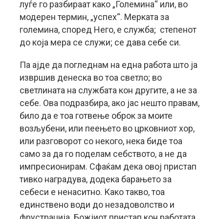
луѓе го разбираат како „Големина“ или, во
модерен термин, „успех“. Мерката за
големина, според Него, е служба; степенот
до која мера се служи; се дава себе си.
Па ајде да погледнам на една работа што ја
извршив денеска во тоа светло; во
светлината на службата кон другите, а не за
себе. Ова подразбира, ако јас нешто правам,
било да е тоа готвење оброк за моите
возљубени, или пеењето во црковниот хор,
или разговорот со некого, нека биде тоа
само за да го поделам себството, а не да
импресионирам. Сфаќам дека овој пристап
тивко наградува, додека барањето за
себеси е ненаситно. Како такво, тоа
единствено води до незадоволство и
фрустрација. Божјиот пристап кон работата,