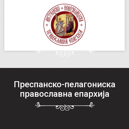
Преспанско-пелагониска
православна епархија