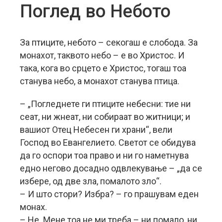
Поглед во Небото
За птиците, небото – секогаш е слобода. За
монахот, таквото небо – е во Христос. И
така, кога во срцето е Христос, тогаш тоа
станува небо, а монахот станува птица.
– „Погледнете ги птиците небесни: тие ни
сеат, ни жнеат, ни собираат во житници; и
вашиот Отец Небесен ги храни“, вели
Господ во Евангелието. Светот се обидува
да го оспори тоа право и ни го наметнува
едно негово досадно одвлекување – „да се
избере, од две зла, помалото зло“.
– И што стори? Избра? – го прашувам еден
монах.
– Не. Мене тоа не ми треба – ни помало, ни