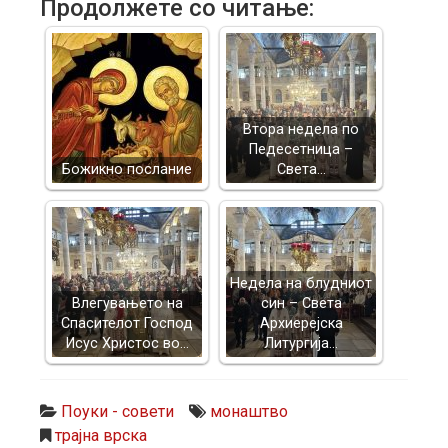
Продолжете со читање:
Втора недела по
Педесетница –
Божикно послание
Света…
Недела на блудниот
Влегувањето на
син – Света
Спасителот Господ
Архиерејска
Исус Христос во…
Литургија…
Поуки - совети
монаштво
трајна врска