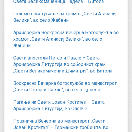
Света Великомаченица Недела – Битола
Големо осветување на храмот „Свети Атанасиј
Велики“, во село Жабени
Архиерејска Воскресна вечерна Богослужба во
храмот „Свети Атанасиј Велики“, во село
Жабени
Свети апостоли Петар и Павле – Света
Архиерејска Литургија во соборниот храм
„Свети Великомаченик Димитриј“, во Битола
Воскресна Вечерна богослужба во манастирот
„Свети Петар и Павле“, во село Црнеец
Раѓање на Свети Јован Крстител – Света
Архиерејска Литургија, во Слепче
Празнична Вечерна во манастирот „Свети
Јован Крстител“ – Германски гробишта, во