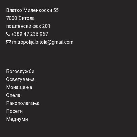
Влатко Миленкоски 55
7000 Битола
поштенски фах 201
+389 47 236 967
mitropolija.bitola@gmail.com
Богослужби
Осветувања
Монашења
Опела
Ракополагања
Посети
Медиуми