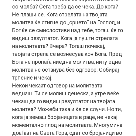
со молба? Сега треба да се чека. До кога?
Не плаши се. Кога стрелата на твојата
молитва ќе стигне до „срцето“ на Господ, и
Бог ќе се смислостиви над тебе, тогаш ќе го
видиш резултатот. Кога ја пушти стрелата
на молитвата? Вчера? Тогаш почекај,
твојата стрела се вознесува кон Бога. Пред
Бога не пропаѓа ниедна молитва, ниту една
молитва не останува без одговор. Собирај
трпение и чекај.
Некои чекаат одговор на молитвата
веднаш. Ти се молиш денеска, а утре веќе
чекаш да го видиш резултатот на твојата
молитва? Можеби така и ќе се случи. Но ти,
кога ја земаш бројаницата в раце, не чекај
моментално плод на молитвата. Многумина
доаѓаат на Света Гора, одат со бројаници во