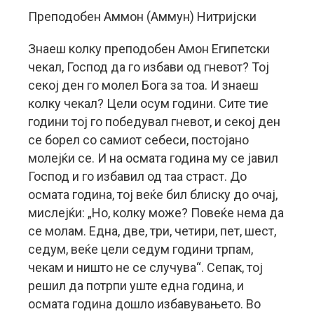
Преподобeн Аммон (Аммун) Нитриjски
Знаеш колку преподобен Амон Египетски
чекал, Господ да го избави од гневот? Тој
секој ден го молел Бога за тоа. И знаеш
колку чекал? Цели осум години. Сите тие
години тој го победувал гневот, и секој ден
се борел со самиот себеси, постојано
молејќи се. И на осмата година му се јавил
Господ и го избавил од таа страст. До
осмата година, тој веќе бил блиску до очај,
мислејќи: „Но, колку може? Повеќе нема да
се молам. Една, две, три, четири, пет, шест,
седум, веќе цели седум години трпам,
чекам и ништо не се случува“. Сепак, тој
решил да потрпи уште една година, и
осмата година дошло избавувањето. Во