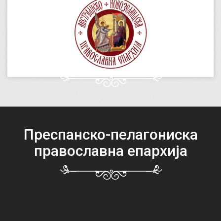
Преспанско-пелагониска
православна епархија