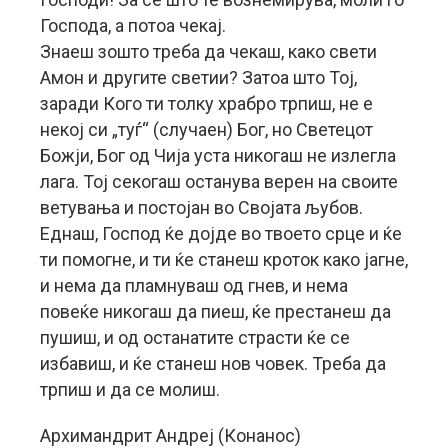
Господа, а потоа чекај.
Знаеш зошто треба да чекаш, како свети
Амон и другите светии? Затоа што Тој,
заради Кого ти толку храбро трпиш, не е
некој си „туѓ“ (случаен) Бог, но Светецот
Божји, Бог од Чија уста никогаш не излегла
лага. Тој секогаш останува верен на своите
ветувања и постојан во Својата љубов.
Еднаш, Господ ќе дојде во твоето срце и ќе
ти помогне, и ти ќе станеш кроток како јагне,
и нема да пламнуваш од гнев, и нема
повеќе никогаш да пиеш, ќе престанеш да
пушиш, и од останатите страсти ќе се
избавиш, и ќе станеш нов човек. Треба да
трпиш и да се молиш.
Архимандрит Андреј (Конанос)