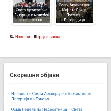
Петти Акатист кон
Света Архиерејска
Мајката Божја,
Литургија и молебен
Пресвета
за почеток на…
Богородица
Настани
трајна врска
Скорешни објави
Илинден – Света Архиерејска Божествена
Литургија во Трново
Осма Недела по Педесетница – Света