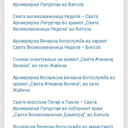
Архиерејска Литургија во Битола
Света великомаченица Недела – Света
Архиерејска Литургија во храмот „Света
Великомаченица Недела“ во Битола
Архиерејска Вечерна богослужба во хармот
Света Великомаченица Недела – Битола
Големо осветување на храмот „Свети Атанасиј
Велики“, во село Жабени
Архиерејска Воскресна вечерна Богослужба во
храмот „Свети Атанасиј Велики“, во село
Жабени
Свети апостоли Петар и Павле – Света
Архиерејска Литургија во соборниот храм
„Свети Великомаченик Димитриј“, во Битола
Воскресна Вечерна богослужба во манастирот