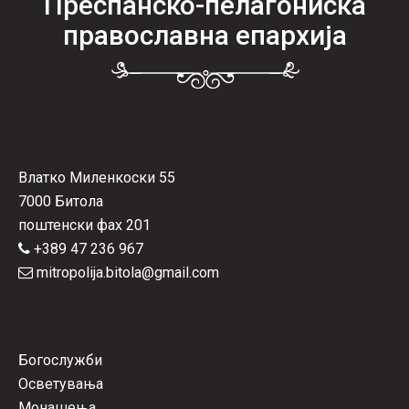
Преспанско-пелагониска
православна епархија
Влатко Миленкоски 55
7000 Битола
поштенски фах 201
+389 47 236 967
mitropolija.bitola@gmail.com
Богослужби
Осветувања
Монашења