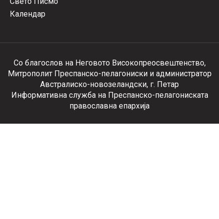
Свето Писмо
Календар
Со благослов на Неговото Високопреосвештенство,
Митрополит Преспанско-пелагониски и администратор
Австралиско-новозеландски, г. Петар
Информативна служба на Преспанско-пелагониската
православна епархија