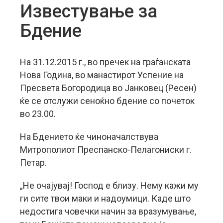
Известување за
Бдение
На 31.12.2015 г., во пречек на граѓанската
Нова Година, во манастирот Успение на
Пресвета Богородица во Јанковец (Ресен)
ќе се отслужи сеноќно бдение со почеток
во 23.00.
На Бдението ќе чиноначалствува
Митрополиот Преспанско-Пелагониски г.
Петар.
„Не очајувај! Господ е близу. Нему кажи му
ги сите твои маки и надоумици. Каде што
недостига човечки начин за вразумување,