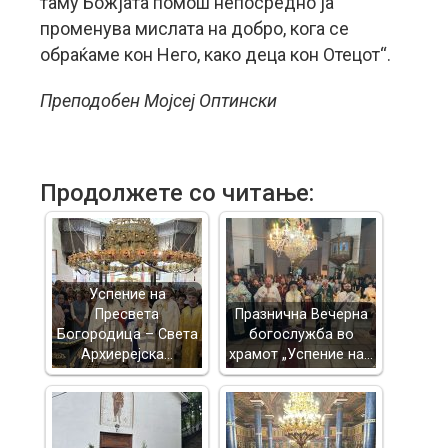
таму Божјата помош непосредно ја
променува мислата на добро, кога се
обраќаме кон Него, како деца кон Отецот“.
Преподобен Мојсеј Оптински
Продолжете со читање:
Успение на
Пресвета
Празнична Вечерна
Богородица – Света
богослужба во
Архиерејска…
храмот „Успение на…