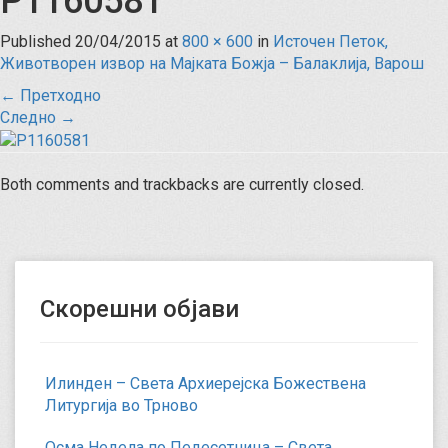
P1160581
Published
20/04/2015
at
800 × 600
in
Источен Петок,
Животворен извор на Мајката Божја – Балаклија, Варош
←
Претходно
Следно
→
Both comments and trackbacks are currently closed.
Скорешни објави
Илинден – Света Архиерејска Божествена
Литургија во Трново
Осма Недела по Педесетница – Света