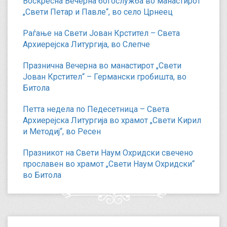
Воскресна Вечерна богослужба во манастирот
„Свети Петар и Павле“, во село Црнеец
Раѓање на Свети Јован Крстител – Света
Архиерејска Литургија, во Слепче
Празнична Вечерна во манастирот „Свети
Јован Крстител“ – Германски гробишта, во
Битола
Петта недела по Педесетница – Света
Архиерејска Литургија во храмот „Свети Кирил
и Методиј“, во Ресен
Празникот на Свети Наум Охридски свечено
прославен во храмот „Свети Наум Охридски“
во Битола