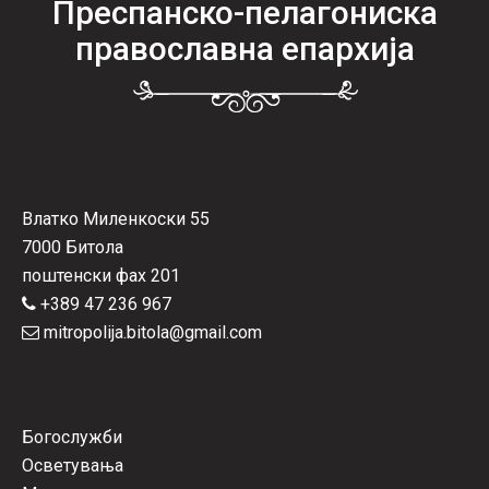
Преспанско-пелагониска
православна епархија
Влатко Миленкоски 55
7000 Битола
поштенски фах 201
+389 47 236 967
mitropolija.bitola@gmail.com
Богослужби
Осветувања