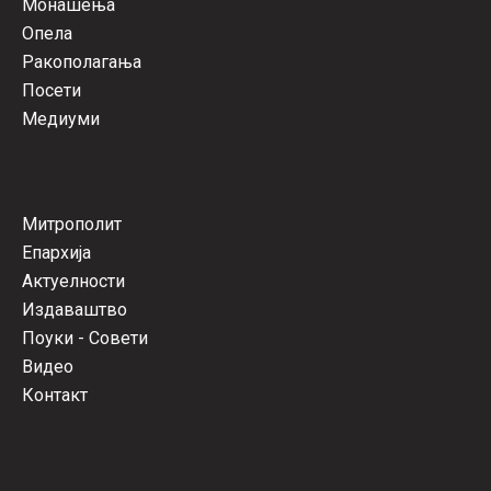
Монашења
Опела
Ракополагања
Посети
Медиуми
Митрополит
Епархија
Актуелности
Издаваштво
Поуки - Совети
Видео
Контакт