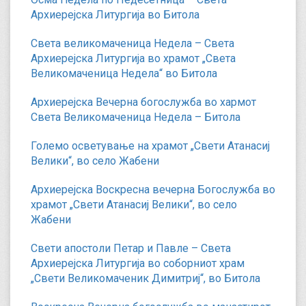
Архиерејска Литургија во Битола
Света великомаченица Недела – Света
Архиерејска Литургија во храмот „Света
Великомаченица Недела“ во Битола
Архиерејска Вечерна богослужба во хармот
Света Великомаченица Недела – Битола
Големо осветување на храмот „Свети Атанасиј
Велики“, во село Жабени
Архиерејска Воскресна вечерна Богослужба во
храмот „Свети Атанасиј Велики“, во село
Жабени
Свети апостоли Петар и Павле – Света
Архиерејска Литургија во соборниот храм
„Свети Великомаченик Димитриј“, во Битола