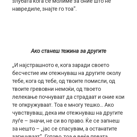
злубата кога се молиме за оние што нè
навредиле, знајте го тоа“.
Ако станеш тежина за другите
„И најстрашното е, кога заради своето
бесчестие им отежнуваш на другите околу
тебе, кога од тебе, од твоите помисли, од
твоите гревовни немоќи, од твоето
лелекање почнуваат да страдаат и оние кои
те опкружуваат. Тоа е многу тешко… Ако
чувствуваш, дека им отежнуваш на другите
луѓе – значи, не си во право. Ќе се запнеш
за нешто – „јас се спасувам, а останатите
загинуваат“. Готово, тоа е веќе првата