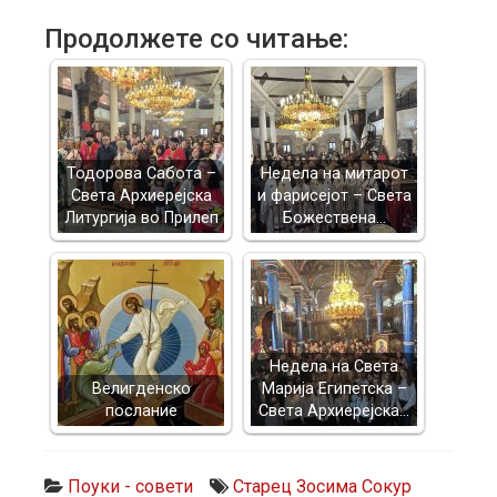
Продолжете со читање:
Тодорова Сабота –
Недела на митарот
Света Архиерејска
и фарисејот – Светa
Литургија во Прилеп
Божествена…
Недела на Света
Велигденско
Марија Египетска –
послание
Света Архиерејска…
Поуки - совети
Старец Зосима Сокур