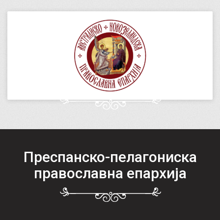
Преспанско-пелагониска
православна епархија