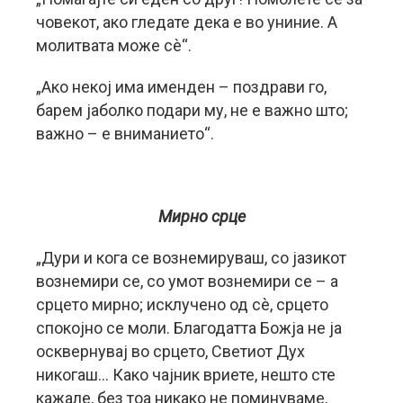
човекот, ако гледате дека е во униние. А
молитвата може сè“.
„Ако некој има именден – поздрави го,
барем јаболко подари му, не е важно што;
важно – е вниманието“.
Мирно срце
„Дури и кога се вознемируваш, со јазикот
вознемири се, со умот вознемири се – а
срцето мирно; исклучено од сè, срцето
спокојно се моли. Благодатта Божја не ја
осквернувај во срцето, Светиот Дух
никогаш… Како чајник вриете, нешто сте
кажале, без тоа никако не поминуваме,