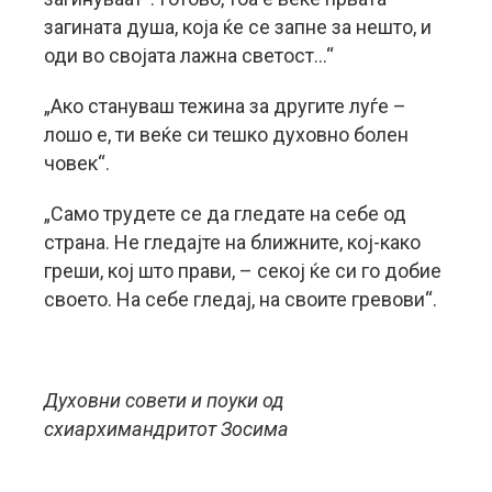
загината душа, која ќе се запне за нешто, и
оди во својата лажна светост…“
„Ако стануваш тежина за другите луѓе –
лошо е, ти веќе си тешко духовно болен
човек“.
„Само трудете се да гледате на себе од
страна. Не гледајте на ближните, кој-како
греши, кој што прави, – секој ќе си го добие
своето. На себе гледај, на своите гревови“.
Духовни совети и поуки од
схиархимандритот Зосима