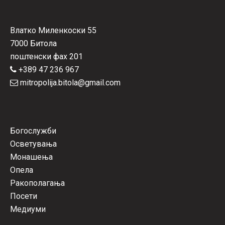
Влатко Миленкоски 55
7000 Битола
поштенски фах 201
+389 47 236 967
mitropolija.bitola@gmail.com
Богослужби
Осветувања
Монашења
Опела
Ракополагања
Посети
Медиуми