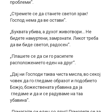
проблеми“.
„Стремете се да станете светол зрак!
Господ нема да ве остави“.
„Буквата убива, а духот животвори… Не
бидете намуртени, замрзнати. Ликот треба
да ви биде светол, радосен“.
„Плашете се да си го расипете
расположението еден на друг“.
„Дај ни Господи таква чиста мисла, во секој
човек да го гледаме образот и подобието
Божјо, божествената убавина да ја
гледаме и да и се радуваме на таа
убавина“.
„Помагајте си еден со друг! Помолете се за