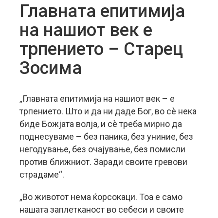
Главната епитимија
на нашиот век е
трпението – Старец
Зосима
„Главната епитимија на нашиот век – е
трпението. Што и да ни даде Бог, во сè нека
биде Божјата волја, и сè треба мирно да
поднесуваме – без паника, без униние, без
негодување, без очајување, без помисли
против ближниот. Заради своите гревови
страдаме“.
„Во животот нема ќорсокаци. Тоа е само
нашата заплетканост во себеси и своите