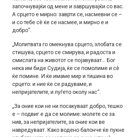
започнувајќи од мене и завршувајќи со вас.
А срцето е мирно: заврти се, насмевни се –
и со тебе сè ќе се насмее, и мирно е и
добро“.
„Молитвата го омекнува срцето, злобата се
стишува, срцето се смирува, и радоста и
смислата на животот се појавуваат… Бог
нека им биде Судија, ќе се помолиме и сè
ќе помине. И ќе имаме мир и тишина во
срцето: и ние ќе се радуваме, и
непријателите, и луѓето околу нас“.
„За оние кои не ни посакуваат добро, тешко
е – подвиг е да се молиме: молете се за
нив, за непријателите, за оние кои ве
навредуваат. Како водено балонче ќе пукне