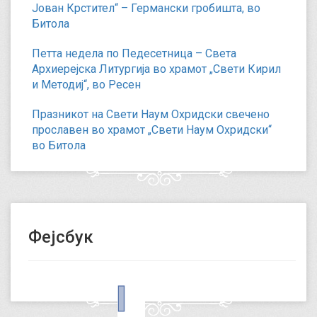
Јован Крстител“ – Германски гробишта, во
Битола
Петта недела по Педесетница – Света
Архиерејска Литургија во храмот „Свети Кирил
и Методиј“, во Ресен
Празникот на Свети Наум Охридски свечено
прославен во храмот „Свети Наум Охридски“
во Битола
Фејсбук