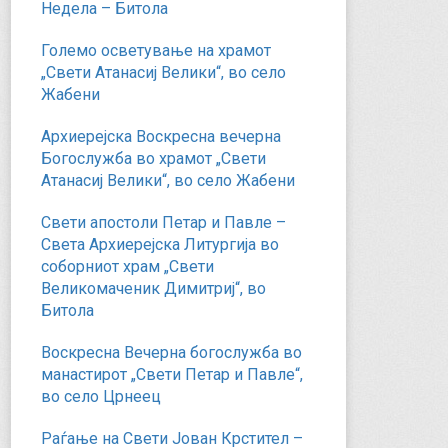
Недела – Битола
Големо осветување на храмот
„Свети Атанасиј Велики“, во село
Жабени
Архиерејска Воскресна вечерна
Богослужба во храмот „Свети
Атанасиј Велики“, во село Жабени
Свети апостоли Петар и Павле –
Света Архиерејска Литургија во
соборниот храм „Свети
Великомаченик Димитриј“, во
Битола
Воскресна Вечерна богослужба во
манастирот „Свети Петар и Павле“,
во село Црнеец
Раѓање на Свети Јован Крстител –