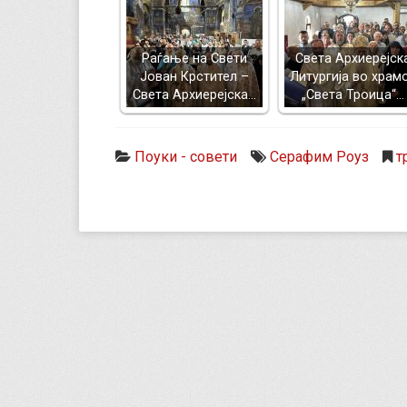
Раѓање на Свети
Света Архиерејск
Јован Крстител –
Литургија во храм
Света Архиерејска…
„Света Троица“…
Поуки - совети
Серафим Роуз
т