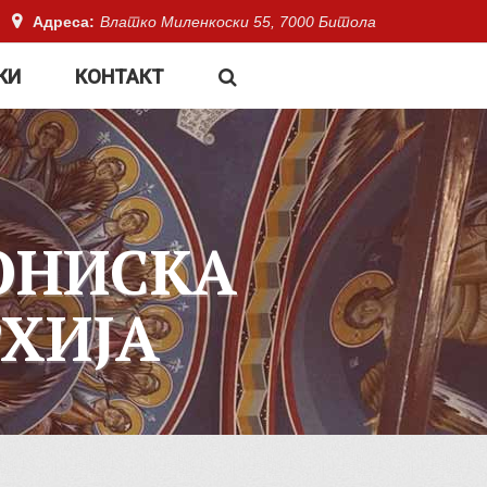
Адреса:
Влатко Миленкоски 55, 7000 Битола
КИ
КОНТАКТ
ОНИСКА
ХИЈА