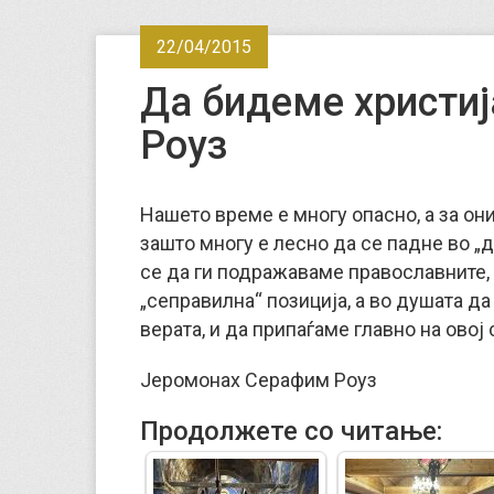
22/04/2015
Да бидеме христи
Роуз
Нашето време е многу опасно, а за он
зашто многу е лесно да се падне во „д
се да ги подражаваме православните, 
„сеправилна“ позиција, а во душата д
верата, и да припаѓаме главно на овој 
Јеромонах Серафим Роуз
Продолжете со читање: