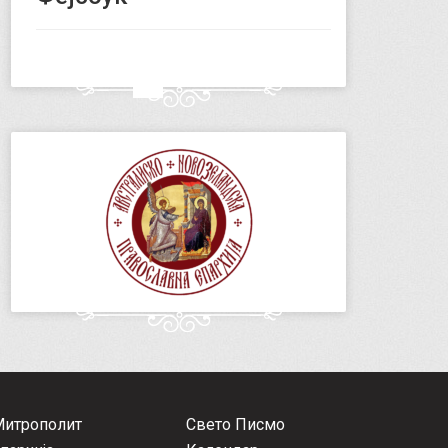
Митрополит
Свето Писмо