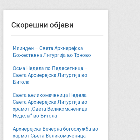
Скорешни објави
Илинден – Света Архиерејска
Божествена Литургија во Трново
Осма Недела по Педесетница –
Света Архиерејска Литургија во
Битола
Света великомаченица Недела –
Света Архиерејска Литургија во
храмот „Света Великомаченица
Недела“ во Битола
Архиерејска Вечерна богослужба во
хармот Света Великомаченица