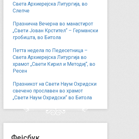
Света Архиерејска Литургија, во
Слепче
Празнична Вечерна во манастирот
„Свети Јован Крстител“ – Германски
гробишта, во Битола
Петта недела по Педесетница –
Света Архиерејска Литургија во
храмот „Свети Кирил и Методиј“, во
Ресен
Празникот на Свети Наум Охридски
свечено прославен во храмот
„Свети Наум Охридски“ во Битола
Фејсбук