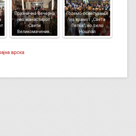
Празнична Вечерна
Големо осветување
а
во манастирот
на храмот „Света
от
Свети
Петка“, во село
Великомаченик…
Ношпал
рајна врска