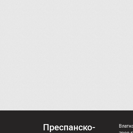
Преспанско-
Влатк