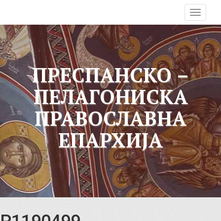
T
o
g
g
l
ПРЕСПАНСКО –
e
n
ПЕЛАГОНИСКА
a
v
ПРАВОСЛАВНА
i
g
ЕПАРХИЈА
a
t
i
o
n