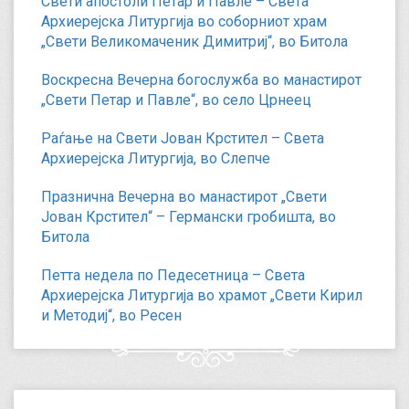
Свети апостоли Петар и Павле – Света
Архиерејска Литургија во соборниот храм
„Свети Великомаченик Димитриј“, во Битола
Воскресна Вечерна богослужба во манастирот
„Свети Петар и Павле“, во село Црнеец
Раѓање на Свети Јован Крстител – Света
Архиерејска Литургија, во Слепче
Празнична Вечерна во манастирот „Свети
Јован Крстител“ – Германски гробишта, во
Битола
Петта недела по Педесетница – Света
Архиерејска Литургија во храмот „Свети Кирил
и Методиј“, во Ресен