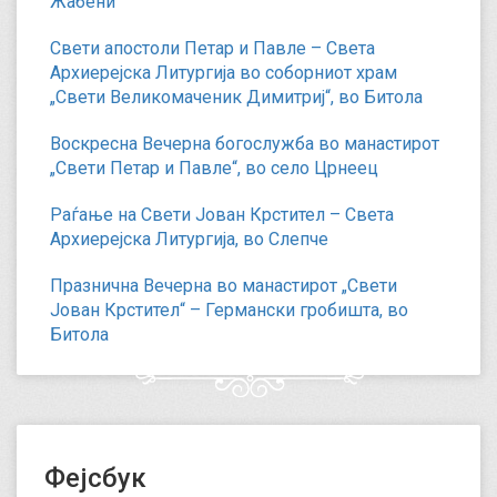
Жабени
Свети апостоли Петар и Павле – Света
Архиерејска Литургија во соборниот храм
„Свети Великомаченик Димитриј“, во Битола
Воскресна Вечерна богослужба во манастирот
„Свети Петар и Павле“, во село Црнеец
Раѓање на Свети Јован Крстител – Света
Архиерејска Литургија, во Слепче
Празнична Вечерна во манастирот „Свети
Јован Крстител“ – Германски гробишта, во
Битола
Фејсбук