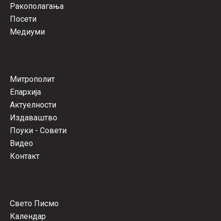
Ракополагања
Посети
Медиуми
Митрополит
Епархија
Актуелности
Издаваштво
Поуки - Совети
Видео
Контакт
Свето Писмо
Календар