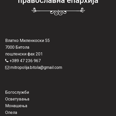
православна епархија
Влатко Миленкоски 55
7000 Битола
поштенски фах 201
+389 47 236 967
mitropolija.bitola@gmail.com
Богослужби
Осветувања
Монашења
Опела