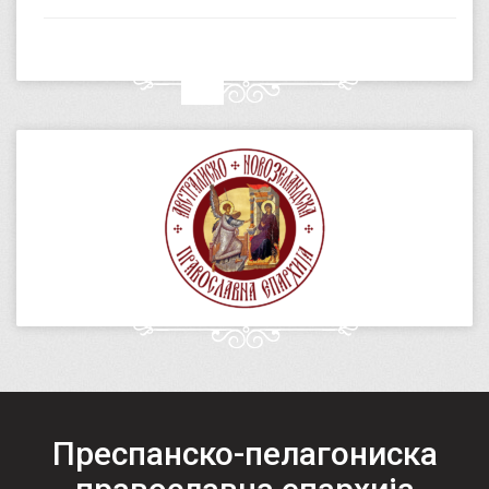
Преспанско-пелагониска