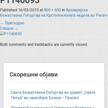
P1140695
Published
16/03/2015
at
800 × 600
in
Архиерејска
божествена Литургија на Крстопоклоната недела во Ресен
←
Претходно
Следно
→
Both comments and trackbacks are currently closed.
Скорешни објави
Света Божествена Литургија во храмот „Света
Петка“ во населбата Точила – Прилеп
Преподобна маченичка Параскева Римјанка –