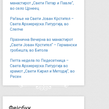
манастирот „Свети Петар и Павле“,
во село Црнеец
Раѓање на Свети Јован Крстител –
Света Архиерејска Литургија, во
Слепче
Празнична Вечерна во манастирот
„Свети Јован Крстител“ – Германски
гробишта, во Битола
Петта недела по Педесетница –
Света Архиерејска Литургија во
храмот „Свети Кирил и Методиј“, во
Ресен
Фејсбук