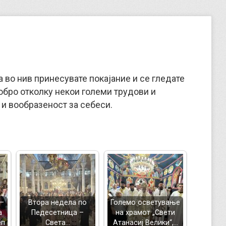
а во нив принесувате покајание и се гледате
обро отколку некои големи трудови и
и вообразеност за себеси.
–
Втора недела по
Големо осветување
а
Педесетница –
на храмот „Свети
еп
Света…
Атанасиј Велики“,…