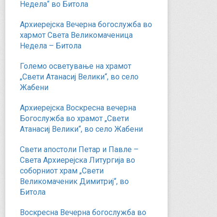
Недела“ во Битола
Архиерејска Вечерна богослужба во
хармот Света Великомаченица
Недела – Битола
Големо осветување на храмот
„Свети Атанасиј Велики“, во село
Жабени
Архиерејска Воскресна вечерна
Богослужба во храмот „Свети
Атанасиј Велики“, во село Жабени
Свети апостоли Петар и Павле –
Света Архиерејска Литургија во
соборниот храм „Свети
Великомаченик Димитриј“, во
Битола
Воскресна Вечерна богослужба во