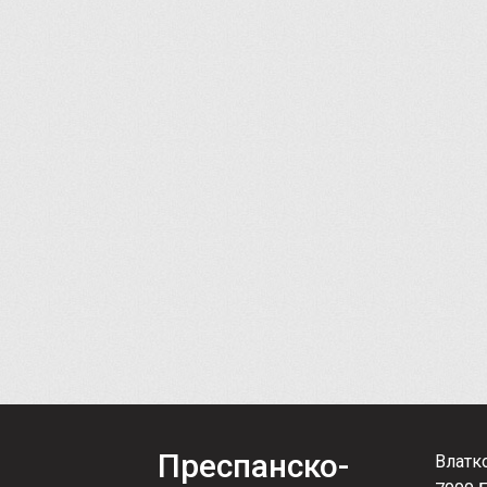
Преспанско-
Влатк