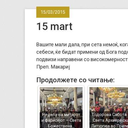
15/03/2015
15 mart
Вашите мали дала, при сета немоќ, ког
себеси, ќе бидат примени од Бога под
подвизи направени со високомерност 
Преп. Макариј
Продолжете со читање:
Недела на митарот
Тодорова Сабота 
и фарисејот – Светa
Света Архиерејск
Божествена…
Литургија во Прил