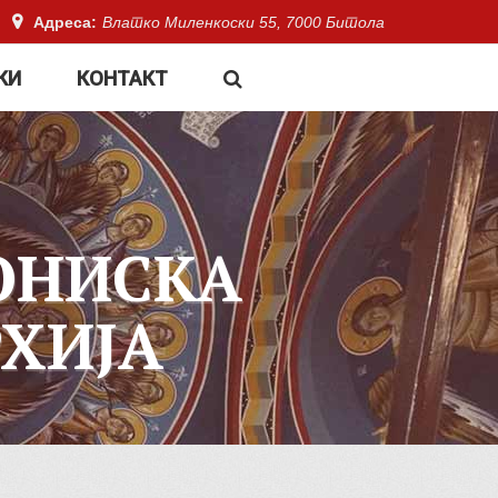
Адреса:
Влатко Миленкоски 55, 7000 Битола
КИ
КОНТАКТ
ОНИСКА
ХИЈА