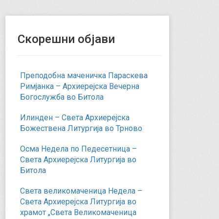
Скорешни објави
Преподобна маченичка Параскева
Римјанка – Архиерејска Вечерна
Богослужба во Битола
Илинден – Света Архиерејска
Божествена Литургија во Трново
Осма Недела по Педесетница –
Света Архиерејска Литургија во
Битола
Света великомаченица Недела –
Света Архиерејска Литургија во
храмот „Света Великомаченица