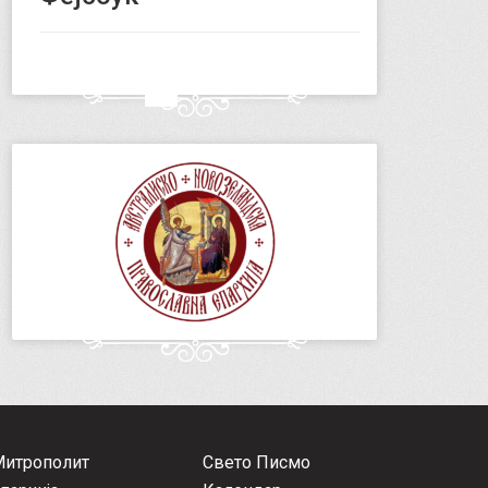
Митрополит
Свето Писмо