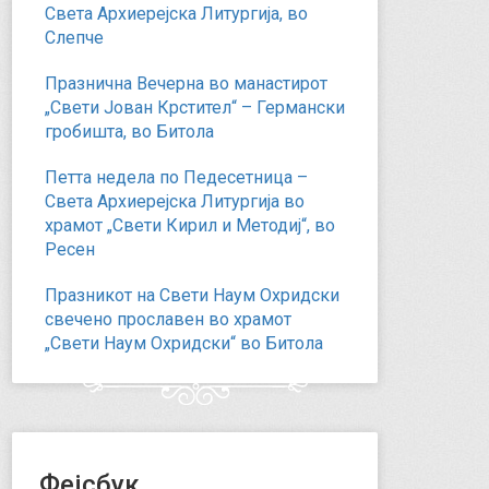
Света Архиерејска Литургија, во
Слепче
Празнична Вечерна во манастирот
„Свети Јован Крстител“ – Германски
гробишта, во Битола
Петта недела по Педесетница –
Света Архиерејска Литургија во
храмот „Свети Кирил и Методиј“, во
Ресен
Празникот на Свети Наум Охридски
свечено прославен во храмот
„Свети Наум Охридски“ во Битола
Фејсбук