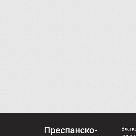
Преспанско-
Влатк