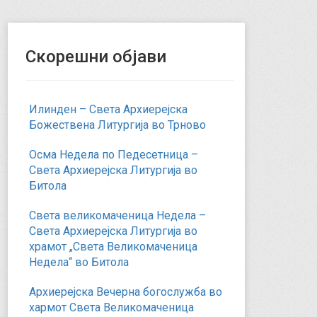
Скорешни објави
Илинден – Света Архиерејска
Божествена Литургија во Трново
Осма Недела по Педесетница –
Света Архиерејска Литургија во
Битола
Света великомаченица Недела –
Света Архиерејска Литургија во
храмот „Света Великомаченица
Недела“ во Битола
Архиерејска Вечерна богослужба во
хармот Света Великомаченица