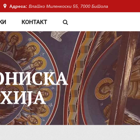
Адреса:
Влатко Миленкоски 55, 7000 Битола
КИ
КОНТАКТ
ОНИСКА
ХИЈА