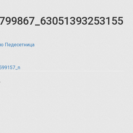
799867_63051393253155
по Педесетница
.