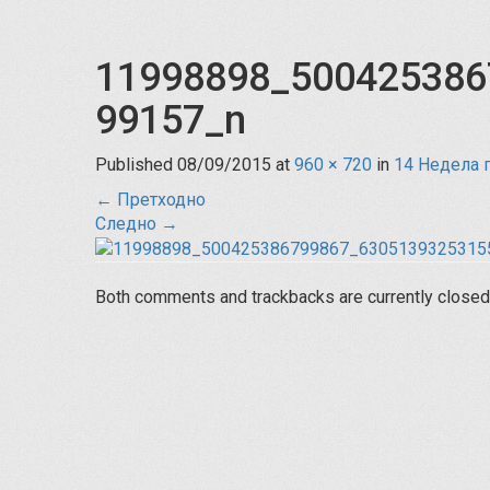
11998898_500425386
99157_n
Published
08/09/2015
at
960 × 720
in
14 Недела 
←
Претходно
Следно
→
Both comments and trackbacks are currently closed