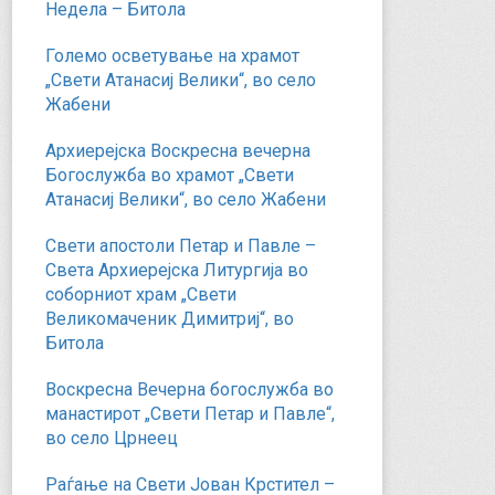
Недела – Битола
Големо осветување на храмот
„Свети Атанасиј Велики“, во село
Жабени
Архиерејска Воскресна вечерна
Богослужба во храмот „Свети
Атанасиј Велики“, во село Жабени
Свети апостоли Петар и Павле –
Света Архиерејска Литургија во
соборниот храм „Свети
Великомаченик Димитриј“, во
Битола
Воскресна Вечерна богослужба во
манастирот „Свети Петар и Павле“,
во село Црнеец
Раѓање на Свети Јован Крстител –