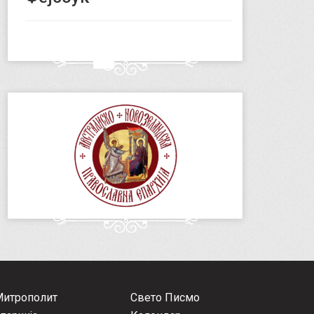
Митрополит
Свето Писмо