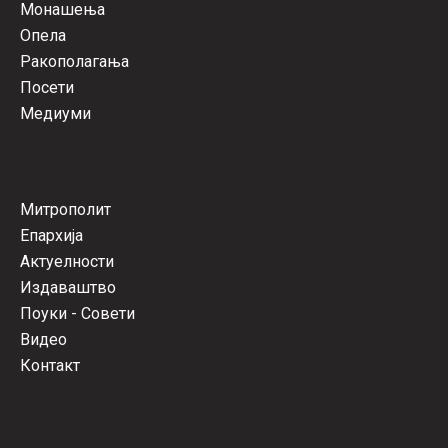
Монашења
Опела
Ракополагања
Посети
Медиуми
Митрополит
Епархија
Актуелности
Издаваштво
Поуки - Совети
Видео
Контакт