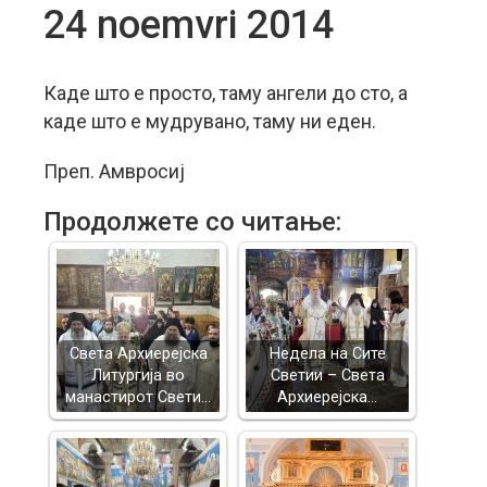
24 noemvri 2014
Каде што е просто, таму ангели до сто, а
каде што е мудрувано, таму ни еден.
Преп. Амвросиј
Продолжете со читање:
Света Архиерејска
Недела на Сите
Литургија во
Светии – Света
манастирот Свети…
Архиерејска…