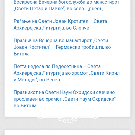
Воскресна Вечерна богослужба во манастирот
„Свети Петар и Павле“, во село Црнеец
Раѓање на Свети Јован Крстител – Света
Архиерејска Литургија, во Слепче
Празнична Вечерна во манастирот „Свети
Јован Крстител“ – Германски гробишта, во
Битола
Петта недела по Педесетница – Света
Архиерејска Литургија во храмот „Свети Кирил
и Методиј“, во Ресен
Празникот на Свети Наум Охридски свечено
прославен во храмот „Свети Наум Охридски“
во Битола