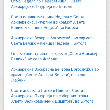
Осма Недела по Педесетница – Света
Архиерејска Литургија во Битола
Света великомаченица Недела – Света
Архиерејска Литургија во храмот „Света
Великомаченица Недела“ во Битола
Архиерејска Вечерна богослужба во хармот
Света Великомаченица Недела – Битола
Големо осветување на храмот „Свети Атанасиј
Велики“, во село Жабени
Архиерејска Воскресна вечерна Богослужба во
храмот „Свети Атанасиј Велики“, во село
Жабени
Свети апостоли Петар и Павле – Света
Архиерејска Литургија во соборниот храм
„Свети Великомаченик Димитриј“, во Битола