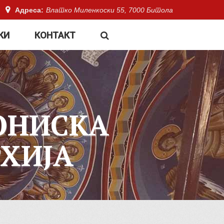
Адреса:
Влатко Миленкоски 55, 7000 Битола
КИ
КОНТАКТ
ОНИСКА
ХИЈА