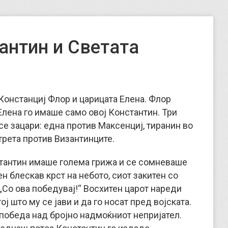
антин и Светата
Констанциј Флор и царицата Елена. Флор
Елена го имаше само овој Константин. Три
е зацари: една против Максенциј, тиранин во
трета против Византинците.
стантин имаше голема грижа и се сомневаше
ен блескав крст на небото, сиот закитен со
 „Со ова победувај!“ Восхитен царот нареди
ој што му се јави и да го носат пред војската.
а победа над бројно надмоќниот непријател.