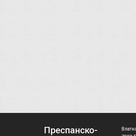
Преспанско-
Влатк