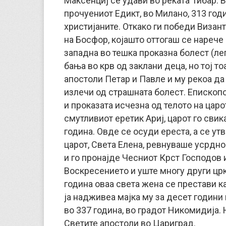
Максенциј се удави во реката Тибар. 
прочуениот Едикт, во Милано, 313 годи
христијаните. Откако ги победи Визан
на Босфор, којашто оттогаш се нарече
западна во тешка проказна болест (леп
бања во крв од заклани деца, но тој то
апостоли Петар и Павле и му рекоа да 
излечи од страшната болест. Епископот
и проказата исчезна од телото на царо
смутливиот еретик Ариј, царот го свик
година. Овде се осуди ереста, а се у
царот, Света Елена, ревнуваше усрдно
и го пронајде Чесниот Крст Господов и
Воскресението и уште многу други црк
година оваа света жена се престави ка
ја надживеа мајка му за десет години 
во 337 година, во градот Никомидија.
Светите апостоли во Цариград.