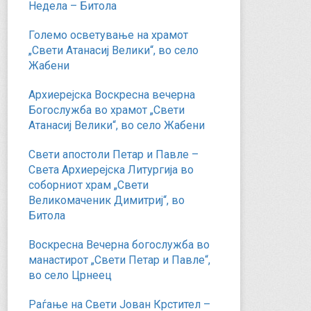
Недела – Битола
Големо осветување на храмот
„Свети Атанасиј Велики“, во село
Жабени
Архиерејска Воскресна вечерна
Богослужба во храмот „Свети
Атанасиј Велики“, во село Жабени
Свети апостоли Петар и Павле –
Света Архиерејска Литургија во
соборниот храм „Свети
Великомаченик Димитриј“, во
Битола
Воскресна Вечерна богослужба во
манастирот „Свети Петар и Павле“,
во село Црнеец
Раѓање на Свети Јован Крстител –