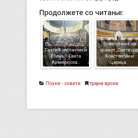
Продолжете со читање:
Осветување на
Свети Константин и
храмот „Свети ца
Елена – Света
Константин и
Архиерејска…
царица…
Поуки - совети
трајна врска