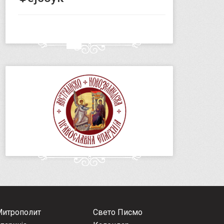
Митрополит
Свето Писмо