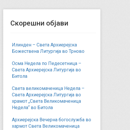
Скорешни објави
Илинден – Света Архиерејска
Божествена Литургија во Трново
Осма Недела по Педесетница –
Света Архиерејска Литургија во
Битола
Света великомаченица Недела –
Света Архиерејска Литургија во
храмот „Света Великомаченица
Недела“ во Битола
Архиерејска Вечерна богослужба во
хармот Света Великомаченица