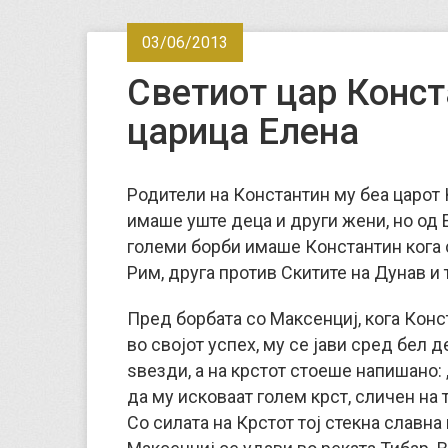
03/06/2013
Светиот цар Конст
царица Елена
Родители на Константин му беа царот 
имаше уште деца и други жени, но од 
големи борби имаше Константин кога с
Рим, друга против Скитите на Дунав и 
Пред борбата со Максенциј, кога Кон
во својот успех, му се јави сред бел д
ѕвезди, а на крстот стоеше напишано:
да му исковаат голем крст, сличен на т
Со силата на Крстот тој стекна славн