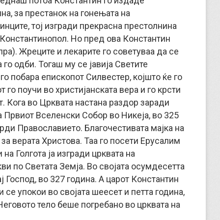
Веднаш потоа Константин го издаде
на, за престанок на гонењата на
тинците, тој изгради прекрасна престолнина
 Константинопол. Но пред ова Константин
ра). Жреците и лекарите го советуваа да се
а го одби. Тогаш му се јавија Светите
го побара епископот Силвестер, којшто ќе го
 го поучи во христијанската вера и го крсти
т. Кога во Црквата настана раздор заради
а Првиот Вселенски Собор во Никеја, во 325
тврди Православието. Благочестивата мајка на
 за верата Христова. Таа го посети Ерусалим
 на Голгота ја изгради црквата на
ви по Светата Земја. Во својата осумдесетта
ј Господ, во 327 година. А царот Константин
и се упокои во својата шеесет и петта година,
 Неговото тело беше погребано во црквата на