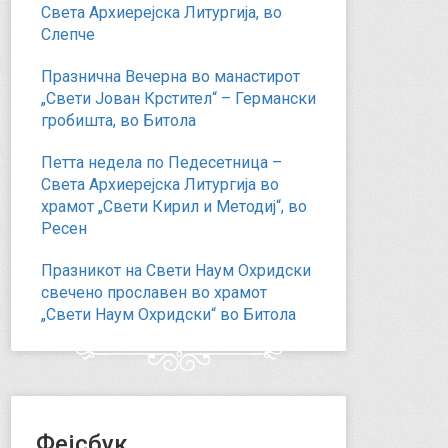
Света Архиерејска Литургија, во
Слепче
Празнична Вечерна во манастирот
„Свети Јован Крстител“ – Германски
гробишта, во Битола
Петта недела по Педесетница –
Света Архиерејска Литургија во
храмот „Свети Кирил и Методиј“, во
Ресен
Празникот на Свети Наум Охридски
свечено прославен во храмот
„Свети Наум Охридски“ во Битола
Фејсбук