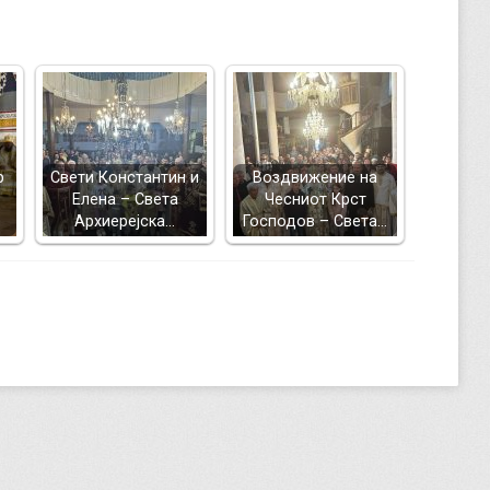
р
Свети Константин и
Воздвижение на
Елена – Света
Чесниот Крст
Архиерејска…
Господов – Света…