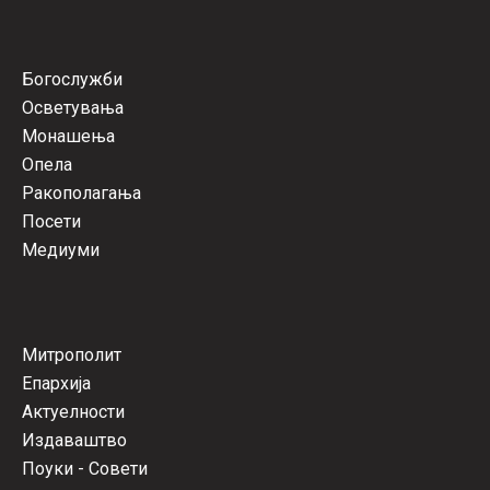
Богослужби
Осветувања
Монашења
Опела
Ракополагања
Посети
Медиуми
Митрополит
Епархија
Актуелности
Издаваштво
Поуки - Совети