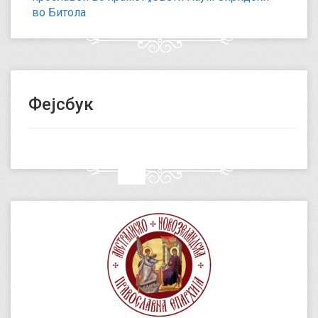
во Битола
Фејсбук