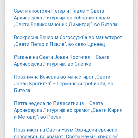
Свети апостоли Петар и Павле – Света
Архиерејска Литургија во соборниот храм
„Свети Великомаченик Димитриј“, во Битола
Воскресна Вечерна богослужба во манастирот
„Свети Петар и Павле“, во село Црнеец
Раѓање на Свети Јован Крстител – Света
Архиерејска Литургија, во Слепче
Празнична Вечерна во манастирот „Свети
Јован Крстител“ – Германски гробишта, во
Битола
Петта недела по Педесетница – Света
Архиерејска Литургија во храмот „Свети Кирил
и Методиј“, во Ресен
Празникот на Свети Наум Охридски свечено
прославен во храмот „Свети Наум Охридски“