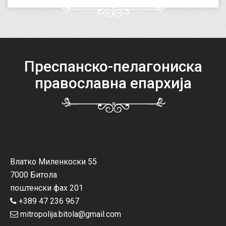
Преспанско-пелагониска
православна епархија
Влатко Миленкоски 55
7000 Битола
поштенски фах 201
+389 47 236 967
mitropolija.bitola@gmail.com