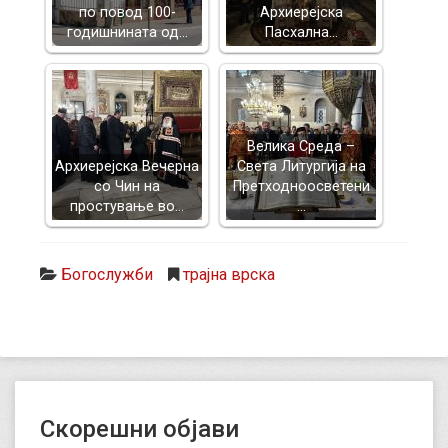
по повод 100-
Архиерејска
годишнината од…
Пасхална…
Велика Среда –
Архиерејска Вечерна
Света Литургија на
со Чин на
Претходноосветени
простување во…
…
Богослужби
трајна врска
Скорешни објави