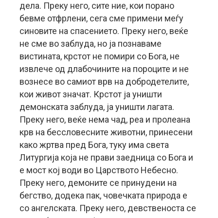
дела. Преку него, сите ние, кои порано
бевме отфрлени, сега сме примени меѓу
синовите на спасението. Преку него, веќе
не сме во заблуда, но ја познаваме
вистината, крстот не помири со Бога, не
извлече од длабочините на пороците и не
вознесе во самиот врв на добродетелите,
кои живот значат. Крстот ја уништи
демонската заблуда, ја уништи лагата.
Преку него, веќе нема чад, реа и пролеана
крв на бессловесните животни, принесени
како жртва пред Бога, туку има света
Литургија која не прави заедница со Бога и
е мост кој води во Царството Небесно.
Преку него, демоните се принудени на
бегство, додека пак, човечката природа е
со ангелската. Преку него, девственоста се