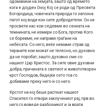
одомаќини на земјата, зашто од времето
кога е дојден Оној Кој се роди од Пресвета
Богородица, човечката природа го запозна
патот кој води кон сите добродетели. Он не
просвети нас кои седевме во сенката на
темнината, не измири со Бога, против Кого
се боревме, не направи граѓани на
небесата. Со него, веќе немаме страв од
тираните кои можат не телесно, но духовно
да не поробат, зашто духовно сме со
нашиот Цар Христос. За сите овие духовни
добра, причината е светиот и живототворен
крст Господов, бидејќи сето тоа го
добиваме преку него и со него.
Крстот на кој беше распнат нашиот
Спасител го отвори заклучениот рај, прв во
него го воведе разбојникот и ја врати