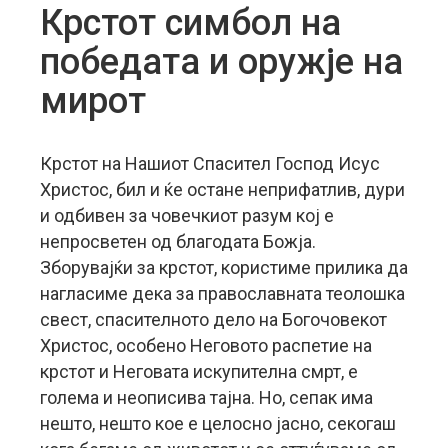
Крстот симбол на
победата и оружје на
мирот
Крстот на Нашиот Спасител Господ Исус
Христос, бил и ќе остане неприфатлив, дури
и одбивен за човечкиот разум кој е
непросветен од благодата Божја.
Зборувајќи за крстот, користиме прилика да
нагласиме дека за православната теолошка
свест, спасителното дело на Богочовекот
Христос, особено Неговото распетие на
крстот и Неговата искупителна смрт, е
голема и неописива тајна.
Но, сепак има
нешто, нешто кое е целосно јасно, секогаш