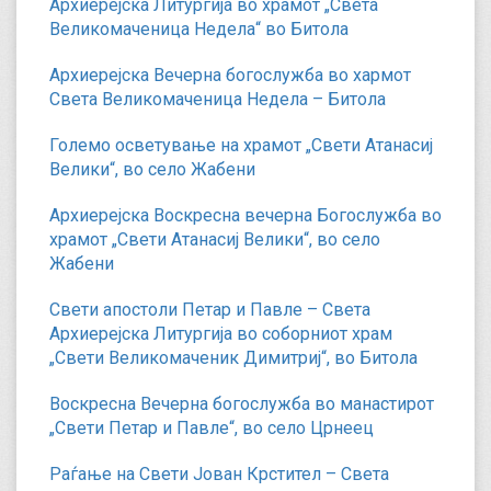
Архиерејска Литургија во храмот „Света
Великомаченица Недела“ во Битола
Архиерејска Вечерна богослужба во хармот
Света Великомаченица Недела – Битола
Големо осветување на храмот „Свети Атанасиј
Велики“, во село Жабени
Архиерејска Воскресна вечерна Богослужба во
храмот „Свети Атанасиј Велики“, во село
Жабени
Свети апостоли Петар и Павле – Света
Архиерејска Литургија во соборниот храм
„Свети Великомаченик Димитриј“, во Битола
Воскресна Вечерна богослужба во манастирот
„Свети Петар и Павле“, во село Црнеец
Раѓање на Свети Јован Крстител – Света