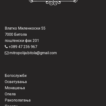
Влатко Миленкоски 55
7000 Битола
поштенски фах 201
+389 47 236 967
mitropolija.bitola@gmail.com
Богослужби
Осветувања
Монашења
Опела
Ракополагања