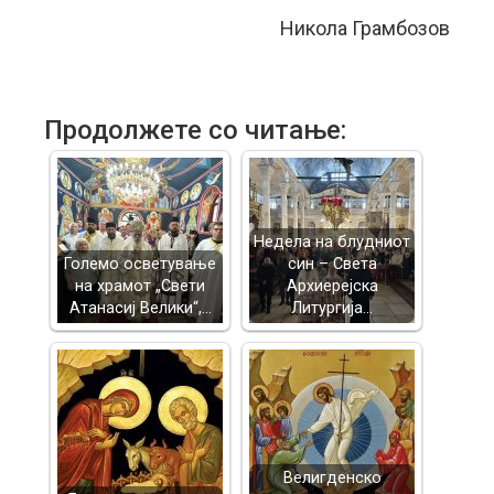
Никола Грамбозов
Продолжете со читање:
Недела на блудниот
Големо осветување
син – Света
на храмот „Свети
Архиерејска
Атанасиј Велики“,…
Литургија…
Велигденско