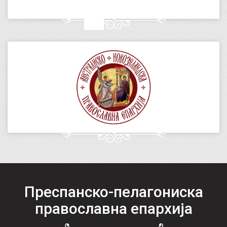
Преспанско-пелагониска
православна епархија