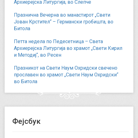
Архиерејска Литургија, во Слепче
Празнична Вечерна во манастирот „Свети
Јован Крстител“ – Германски гробишта, во
Битола
Петта недела по Педесетница – Света
Архиерејска Литургија во храмот „Свети Кирил
и Методиј“, во Ресен
Празникот на Свети Наум Охридски свечено
прославен во храмот „Свети Наум Охридски“
во Битола
Фејсбук