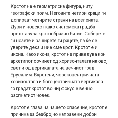
Крстот не е геометриска фигура, ниту
географски поим. Неговите четири краци ги
допираат четирите страни на вселената.
Дури и човекот како анатомска градба
претставува крстообразно битие. Соберете
ги нозете и раширете ги рацете, па ќе се
уверите дека и ние сме крст. Крстот е и
икона. Како икона, крстот не приведува кон
архетипот сочинет од хоризонталата на овој
свет и од вертикалата на вечниот град
Ерусалим. Вкрстени, човекоцентричната
хоризонтала и богоцентричната вертикала
го градат крстот во чиј фокус е вечно
распнатиот човек.
Крстот е глава на нашето спасение, крстот е
причина за безбројно направени добри