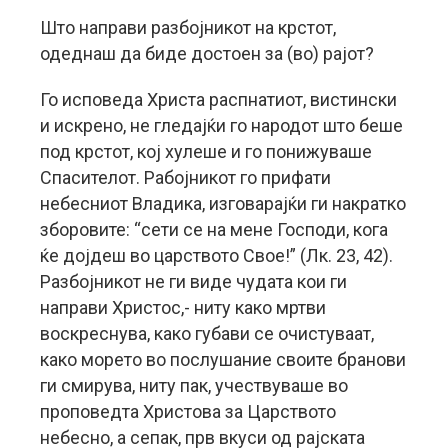
Што направи разбојникот на крстот,
одеднаш да биде достоен за (во) рајот?
Го исповеда Христа распнатиот, вистински
и искрено, не гледајќи го народот што беше
под крстот, кој хулеше и го понижуваше
Спасителот. Рабојникот го прифати
небесниот Владика, изговарајќи ги накратко
зборовите: “сети се на мене Господи, кога
ќе дојдеш во царството Свое!” (Лк. 23, 42).
Разбојникот не ги виде чудата кои ги
направи Христос,- ниту како мртви
воскреснува, како губави се очистуваат,
како морето во послушание своите бранови
ги смирува, ниту пак, учествуваше во
проповедта Христова за Царството
небесно, а сепак, прв вкуси од рајската