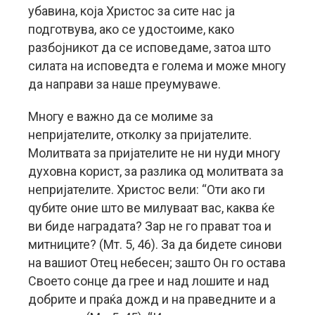
убавина, која Христос за сите нас ја
подготвува, ако се удостоиме, како
разбојникот да се исповедаме, затоа што
силата на исповедта е голема и може многу
да направи за наше преумуваwе.
Многу е важно да се молиме за
непријателите, отколку за пријателите.
Молитвата за пријателите не ни нуди многу
духовна корист, за разлика од молитвата за
непријателите. Христос вели: “Оти ако ги
qубите оние што ве милуваат вас, каква ќе
ви биде наградата? Зар не го прават тоа и
митниците? (Мт. 5, 46). За да бидете синови
на вашиот Отец небесен; зашто Он го остава
Своето сонце да грее и над лошите и над
добрите и праќа дожд и на праведните и а