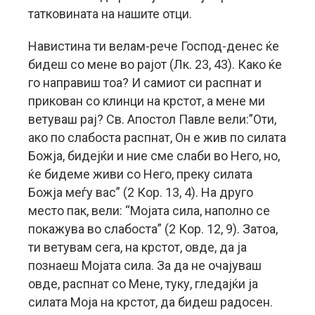
татковината на нашите отци.
Навистина ти велам-рече Господ-денес ќе
бидеш со мене во рајот (Лк. 23, 43). Како ќе
го направиш тоа? И самиот си распнат и
прикован со клинци на крстот, а мене ми
ветуваш рај? Св. Апостол Павле вели:”Оти,
ако по слабоста распнат, Он е жив по силата
Божја, бидејќи и ние сме слаби во Него, но,
ќе бидеме живи со Него, преку силата
Божја меѓу вас” (2 Кор. 13, 4). На друго
место пак, вели: “Мојата сила, наполно се
покажува во слабоста” (2 Кор. 12, 9). Затоа,
ти ветувам сега, на крстот, овде, да ја
познаеш Мојата сила. За да не очајуваш
овде, распнат со Мене, туку, гледајќи ја
силата Моја на крстот, да бидеш радосен.