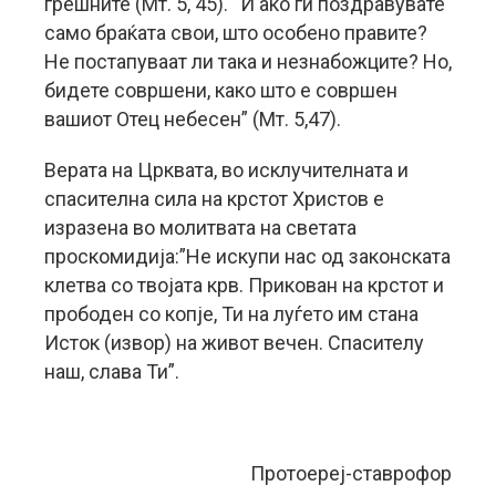
грешните (Мт. 5, 45). “И ако ги поздравувате
само браќата свои, што особено правите?
Не постапуваат ли така и незнабожците? Но,
бидете совршени, како што е совршен
вашиот Отец небесен” (Мт. 5,47).
Верата на Црквата, во исклучителната и
спасителна сила на крстот Христов е
изразена во молитвата на светата
проскомидија:”Не искупи нас од законската
клетва со твојата крв. Прикован на крстот и
прободен со копје, Ти на луѓето им стана
Исток (извор) на живот вечен. Спасителу
наш, слава Ти”.
Протоереј-ставрофор