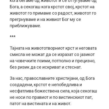
кога бегаме од животот и се оттуѓуваме од
Бога, а секогаш кога крстот свој, крстот на
животот го примаме со радост, животот го
прегрнуваме и на живиот Бог му се
приближуваме.
***
Тајната на живототворниот крст и неговата
смисла не можат да се изразат со јазикот
на човечките поими, потполно и прецизно,
без ризик да се искриват и стеснат.
За нас, православните христијани, од Бога
создадени, крстот е непобедлива и
несфатлива божествена сила, која секогаш
не носи по правиот и по вистинскиот пат,
патот на вистината и на живот.