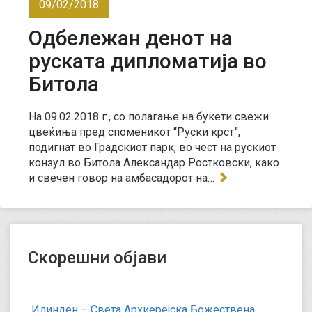
09/02/2018
Одбележан денот на
руската дипломатија во
Битола
На 09.02.2018 г., со полагање на букети свежи
цвеќиња пред споменикот “Руски крст”,
подигнат во Градскиот парк, во чест на рускиот
конзул во Битола Александар Ростковски, како
и свечен говор на амбасадорот на…
Скорешни објави
Илинден – Света Архиерејска Божествена