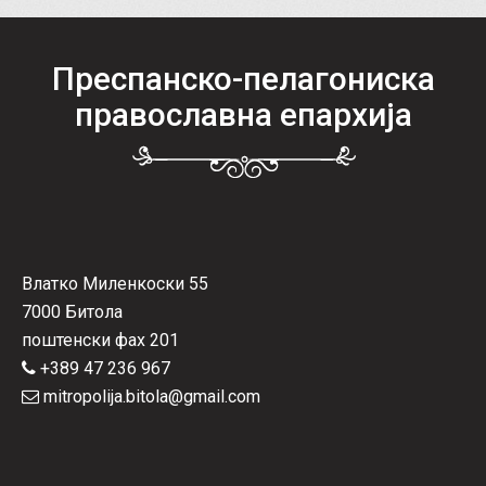
Преспанско-пелагониска
православна епархија
Влатко Миленкоски 55
7000 Битола
поштенски фах 201
+389 47 236 967
mitropolija.bitola@gmail.com