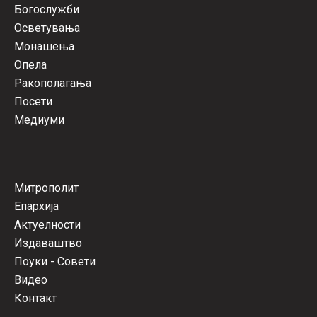
Богослужби
Осветувања
Монашења
Опела
Ракополагања
Посети
Медиуми
Митрополит
Епархија
Актуелности
Издаваштво
Поуки - Совети
Видео
Контакт