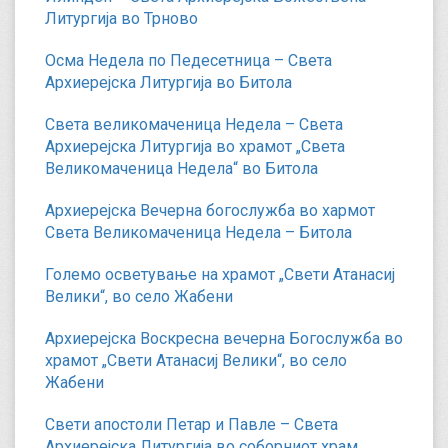
Литургија во Трново
Осма Недела по Педесетница – Света
Архиерејска Литургија во Битола
Света великомаченица Недела – Света
Архиерејска Литургија во храмот „Света
Великомаченица Недела“ во Битола
Архиерејска Вечерна богослужба во хармот
Света Великомаченица Недела – Битола
Големо осветување на храмот „Свети Атанасиј
Велики“, во село Жабени
Архиерејска Воскресна вечерна Богослужба во
храмот „Свети Атанасиј Велики“, во село
Жабени
Свети апостоли Петар и Павле – Света
Архиерејска Литургија во соборниот храм