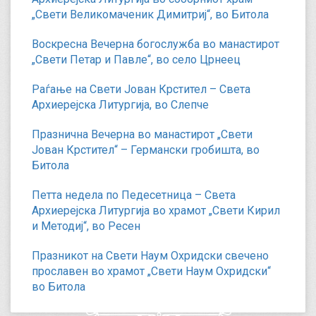
„Свети Великомаченик Димитриј“, во Битола
Воскресна Вечерна богослужба во манастирот
„Свети Петар и Павле“, во село Црнеец
Раѓање на Свети Јован Крстител – Света
Архиерејска Литургија, во Слепче
Празнична Вечерна во манастирот „Свети
Јован Крстител“ – Германски гробишта, во
Битола
Петта недела по Педесетница – Света
Архиерејска Литургија во храмот „Свети Кирил
и Методиј“, во Ресен
Празникот на Свети Наум Охридски свечено
прославен во храмот „Свети Наум Охридски“
во Битола