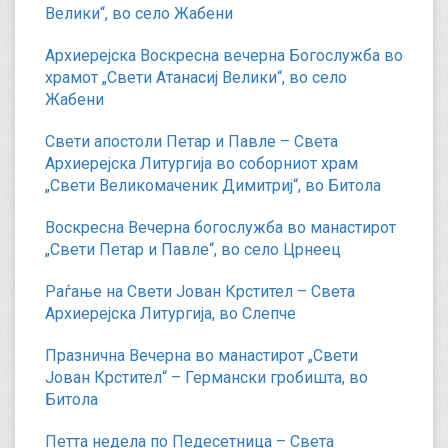
Велики“, во село Жабени
Архиерејска Воскресна вечерна Богослужба во
храмот „Свети Атанасиј Велики“, во село
Жабени
Свети апостоли Петар и Павле – Света
Архиерејска Литургија во соборниот храм
„Свети Великомаченик Димитриј“, во Битола
Воскресна Вечерна богослужба во манастирот
„Свети Петар и Павле“, во село Црнеец
Раѓање на Свети Јован Крстител – Света
Архиерејска Литургија, во Слепче
Празнична Вечерна во манастирот „Свети
Јован Крстител“ – Германски гробишта, во
Битола
Петта недела по Педесетница – Света