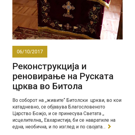
06/10/2017
Реконструкција и
реновирање на Руската
црква во Битола
Во соборот на ,,живите“ Битолски цркви, во кои
катадневно, се објавува Благословеното
Царство Божјо, и се принесува Светата ,,
исцелителна,, Евхаристија, би се навратиле на
една, необична, и по изглед и по својата…