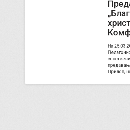
Пред
„Благ
христ
Комф
На 25.03.
Пелагонис
сопствени
предавање
Прилеп, н