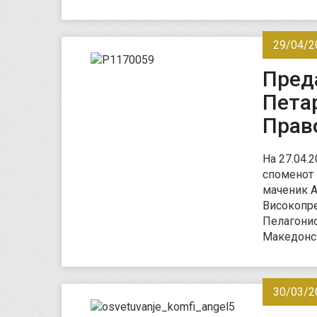
29/04/2
Пред
Пета
Прав
На 27.04.
споменот 
маченик А
Високопр
Пелагонис
Македонс
30/03/2