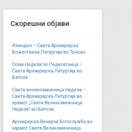
Скорешни објави
Илинден – Света Архиерејска
Божествена Литургија во Трново
Осма Недела по Педесетница –
Света Архиерејска Литургија во
Битола
Света великомаченица Недела –
Света Архиерејска Литургија во
храмот „Света Великомаченица
Недела“ во Битола
Архиерејска Вечерна богослужба во
хармот Света Великомаченица