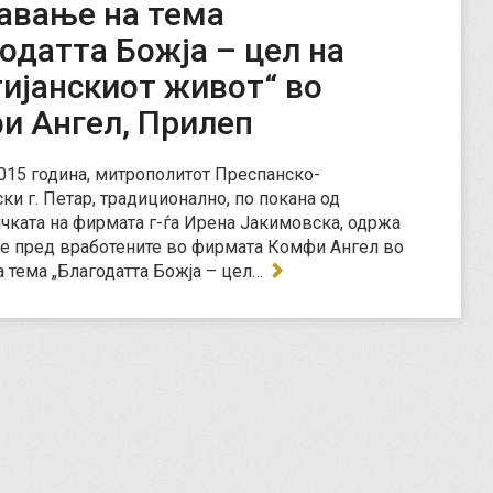
авање на тема
одатта Божја – цел на
ијанскиот живот“ во
и Ангел, Прилеп
2015 година, митрополитот Преспанско-
ки г. Петар, традиционално, по покана од
чката на фирмата г-ѓа Ирена Јакимовска, одржа
 пред вработените во фирмата Комфи Ангел во
а тема „Благодатта Божја – цел…