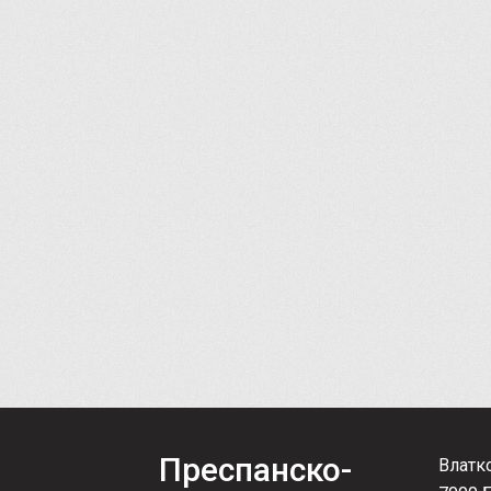
Преспанско-
Влатк