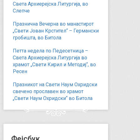
Света Архиерејска Литургија, во
Слепче
Празнична Вечерна во манастирот
„Свети Јован Крстител“ – Германски
гробишта, во Битола
Петта недела по Педесетница –
Света Архиерејска Литургија во
храмот „Свети Кирил и Методиј“, во
Ресен
Празникот на Свети Наум Охридски
свечено прославен во храмот
„Свети Наум Охридски“ во Битола
Фејсбук