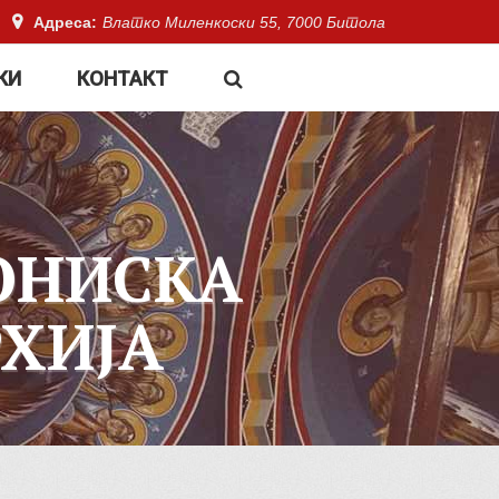
Адреса:
Влатко Миленкоски 55, 7000 Битола
КИ
КОНТАКТ
ОНИСКА
ХИЈА