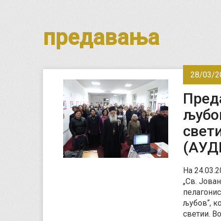
предавања
28/03/2
Пред
љубо
свет
(АУД
На 24.03.2
„Св. Јова
пелагонис
љубов“, к
светии. Во