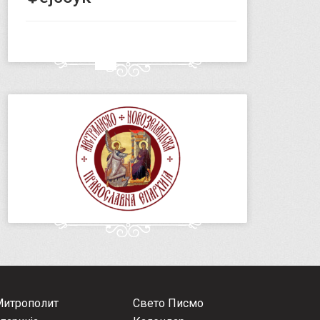
Митрополит
Свето Писмо