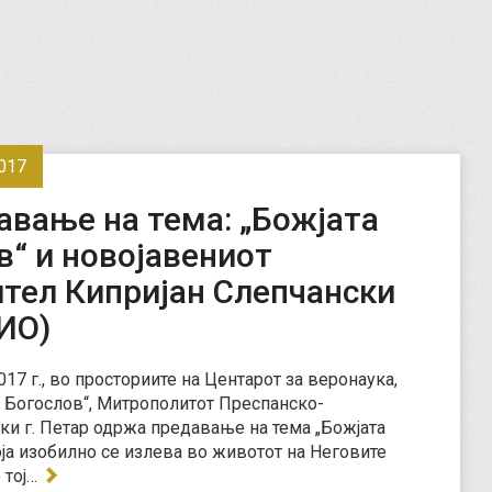
017
авање на тема: „Божјата
в“ и новојавениот
ител Кипријан Слепчански
ИО)
017 г., во просториите на Центарот за веронаука,
н Богослов“, Митрополитот Преспанско-
ки г. Петар одржа предавање на тема „Божјата
оја изобилно се излева во животот на Неговите
 тој…