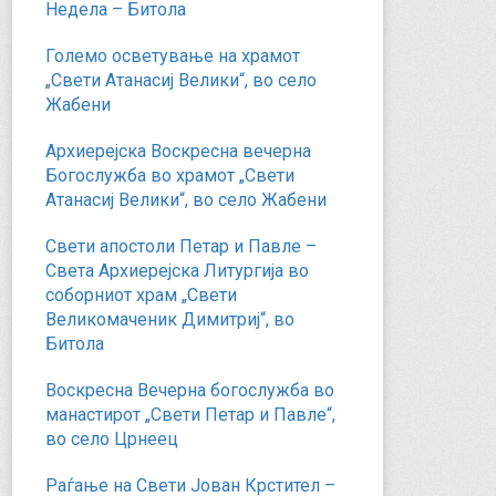
Недела – Битола
Големо осветување на храмот
„Свети Атанасиј Велики“, во село
Жабени
Архиерејска Воскресна вечерна
Богослужба во храмот „Свети
Атанасиј Велики“, во село Жабени
Свети апостоли Петар и Павле –
Света Архиерејска Литургија во
соборниот храм „Свети
Великомаченик Димитриј“, во
Битола
Воскресна Вечерна богослужба во
манастирот „Свети Петар и Павле“,
во село Црнеец
Раѓање на Свети Јован Крстител –