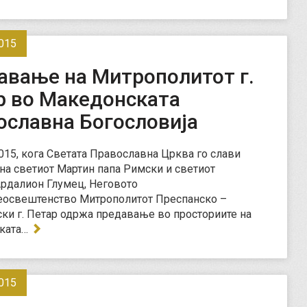
015
авање на Митрополитот г.
р во Македонската
ославна Богословија
2015, кога Светата Православна Црква го слави
на светиот Мартин папа Римски и светиот
рдалион Глумец, Неговото
еосвештенство Митрополитот Преспанско –
ки г. Петар одржа предавање во просториите на
ката…
015