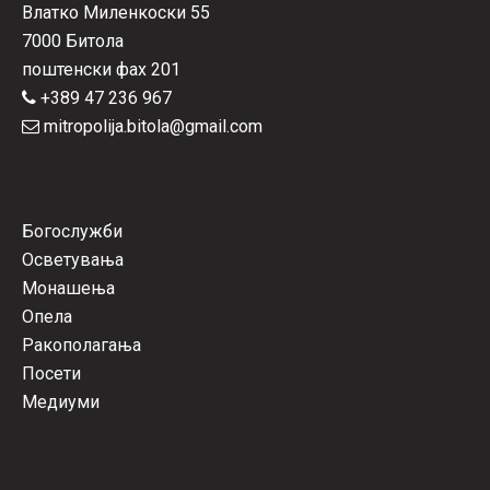
Влатко Миленкоски 55
7000 Битола
поштенски фах 201
+389 47 236 967
mitropolija.bitola@gmail.com
Богослужби
Осветувања
Монашења
Опела
Ракополагања
Посети
Медиуми