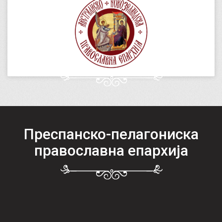
Преспанско-пелагониска
православна епархија