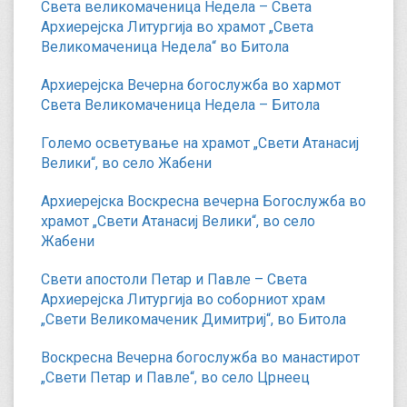
Света великомаченица Недела – Света
Архиерејска Литургија во храмот „Света
Великомаченица Недела“ во Битола
Архиерејска Вечерна богослужба во хармот
Света Великомаченица Недела – Битола
Големо осветување на храмот „Свети Атанасиј
Велики“, во село Жабени
Архиерејска Воскресна вечерна Богослужба во
храмот „Свети Атанасиј Велики“, во село
Жабени
Свети апостоли Петар и Павле – Света
Архиерејска Литургија во соборниот храм
„Свети Великомаченик Димитриј“, во Битола
Воскресна Вечерна богослужба во манастирот
„Свети Петар и Павле“, во село Црнеец