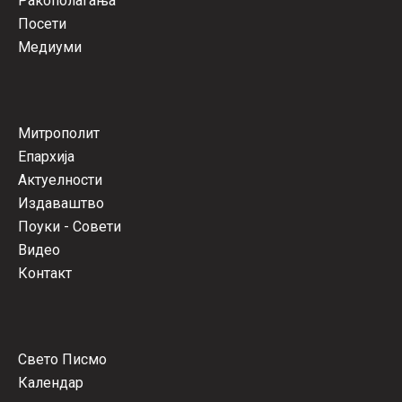
Ракополагања
Посети
Медиуми
Митрополит
Епархија
Актуелности
Издаваштво
Поуки - Совети
Видео
Контакт
Свето Писмо
Календар