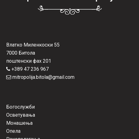
Влатко Миленкоски 55
7000 Битола
поштенски фах 201
+389 47 236 967
mitropolija.bitola@gmail.com
Богослужби
Осветувања
Монашења
Опела