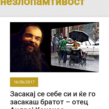
незлопамтивост
16/06/2017
Засакај се себе си и ќе го
засакаш братот – отец