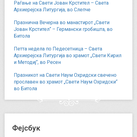
Раѓање на Свети Јован Крстител – Света
Архиерејска Литургија, во Слепче
Празнична Вечерна во манастирот „Свети
Јован Крстител“ – Германски гробишта, во
Битола
Петта недела по Педесетница – Света
Архиерејска Литургија во храмот „Свети Кирил
и Методиј“, во Ресен
Празникот на Свети Наум Охридски свечено
прославен во храмот „Свети Наум Охридски“
во Битола
Фејсбук