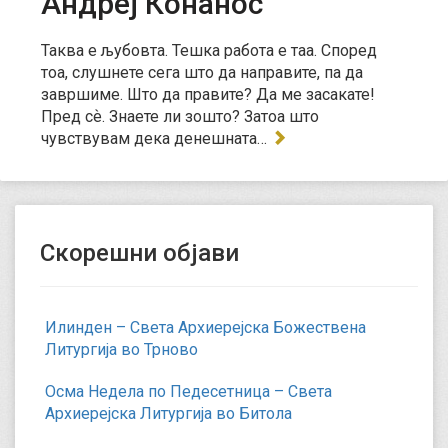
Андреј Конанос
Таква е љубовта. Тешка работа е таа. Според
тоа, слушнете сега што да направите, па да
завршиме. Што да правите? Да ме засакате!
Пред сѐ. Знаете ли зошто? Затоа што
чувствувам дека денешната…
Скорешни објави
Илинден – Света Архиерејска Божествена
Литургија во Трново
Осма Недела по Педесетница – Света
Архиерејска Литургија во Битола