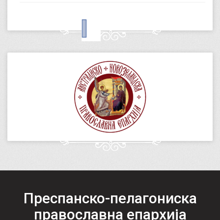
Преспанско-пелагониска
православна епархија