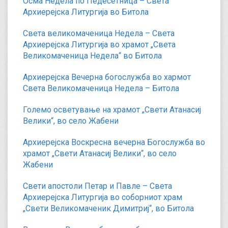
Осма Недела по Педесетница – Света
Архиерејска Литургија во Битола
Света великомаченица Недела – Света
Архиерејска Литургија во храмот „Света
Великомаченица Недела“ во Битола
Архиерејска Вечерна богослужба во хармот
Света Великомаченица Недела – Битола
Големо осветување на храмот „Свети Атанасиј
Велики“, во село Жабени
Архиерејска Воскресна вечерна Богослужба во
храмот „Свети Атанасиј Велики“, во село
Жабени
Свети апостоли Петар и Павле – Света
Архиерејска Литургија во соборниот храм
„Свети Великомаченик Димитриј“, во Битола