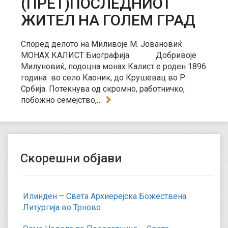
(ПРЕТ)ПОСЛЕДНИОТ
ЖИТЕЛ НА ГОЛЕМ ГРАД
Според делото на Миливоје М. Јовановиќ
МОНАХ КАЛИСТ Биографија Добривоје
Милуновиќ, подоцна монах Калист е роден 1896
година во село Каоник, до Крушевац во Р.
Србија. Потекнува од скромно, работничко,
побожно семејство,…
Скорешни објави
Илинден – Света Архиерејска Божествена
Литургија во Трново