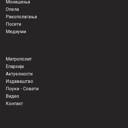
Монашења
Опела
Ракополагања
Посети
Медиуми
Митрополит
Епархија
Актуелности
Издаваштво
Поуки - Совети
Видео
Контакт