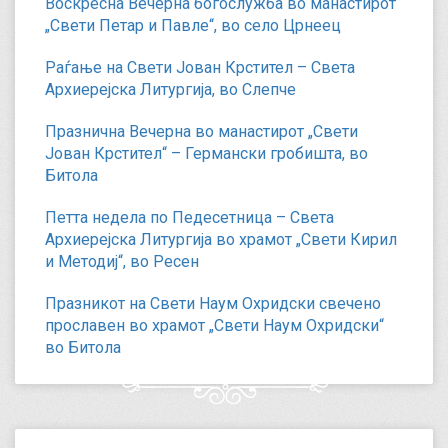
Воскресна Вечерна богослужба во манастирот
„Свети Петар и Павле“, во село Црнеец
Раѓање на Свети Јован Крстител – Света
Архиерејска Литургија, во Слепче
Празнична Вечерна во манастирот „Свети
Јован Крстител“ – Германски гробишта, во
Битола
Петта недела по Педесетница – Света
Архиерејска Литургија во храмот „Свети Кирил
и Методиј“, во Ресен
Празникот на Свети Наум Охридски свечено
прославен во храмот „Свети Наум Охридски“
во Битола