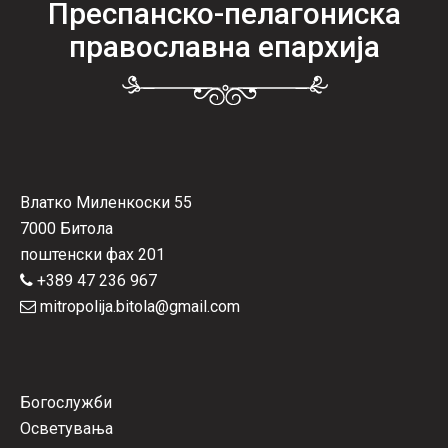
Преспанско-пелагониска
православна епархија
Влатко Миленкоски 55
7000 Битола
поштенски фах 201
+389 47 236 967
mitropolija.bitola@gmail.com
Богослужби
Осветувања