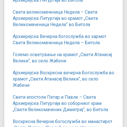
Архиерејска Литургија во Битола
Света великомаченица Недела – Света
Архиерејска Литургија во храмот „Света
Великомаченица Недела“ во Битола
Архиерејска Вечерна богослужба во хармот
Света Великомаченица Недела – Битола
Големо осветување на храмот „Свети Атанасиј
Велики“, во село Жабени
Архиерејска Воскресна вечерна Богослужба во
храмот „Свети Атанасиј Велики“, во село
Жабени
Свети апостоли Петар и Павле – Света
Архиерејска Литургија во соборниот храм
„Свети Великомаченик Димитриј“, во Битола
Воскресна Вечерна богослужба во манастирот