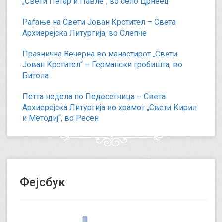
„Свети Петар и Павле“, во село Црнеец
Раѓање на Свети Јован Крстител – Света
Архиерејска Литургија, во Слепче
Празнична Вечерна во манастирот „Свети
Јован Крстител“ – Германски гробишта, во
Битола
Петта недела по Педесетница – Света
Архиерејска Литургија во храмот „Свети Кирил
и Методиј“, во Ресен
Фејсбук