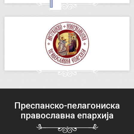
Преспанско-пелагониска
православна епархија