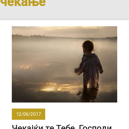
чекање
12/06/2017
Чекајќи те Тебе, Господи