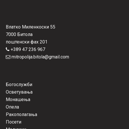
Влатко Миленкоски 55
7000 Битола
поштенски фах 201
+389 47 236 967
mitropolija.bitola@gmail.com
Богослужби
Осветувања
Монашења
Опела
Ракополагања
Посети