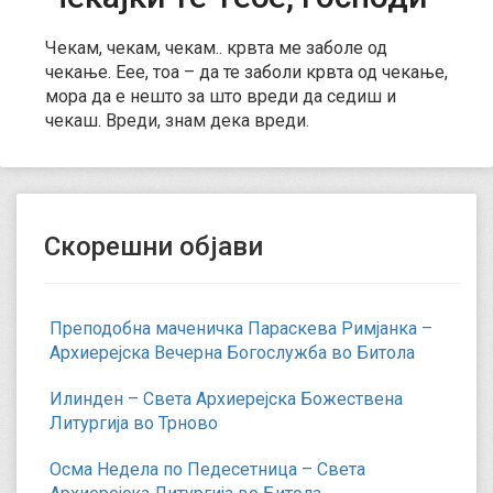
Чекам, чекам, чекам.. крвта ме заболе од
чекање. Еее, тоа – да те заболи крвта од чекање,
мора да е нешто за што вреди да седиш и
чекаш. Вреди, знам дека вреди.
Скорешни објави
Преподобна маченичка Параскева Римјанка –
Архиерејска Вечерна Богослужба во Битола
Илинден – Света Архиерејска Божествена
Литургија во Трново
Осма Недела по Педесетница – Света