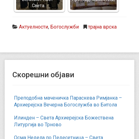
Света…
…
Актуелности
,
Богослужби
трајна врска
Скорешни објави
Преподобна маченичка Параскева Римјанка –
Архиерејска Вечерна Богослужба во Битола
Илинден – Света Архиерејска Божествена
Литургија во Трново
Осма Недела по Педесетница – Света