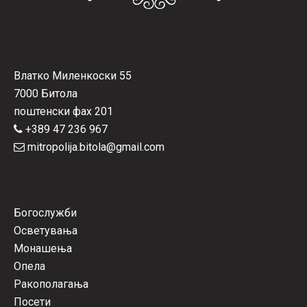
Влатко Миленкоски 55
7000 Битола
поштенски фах 201
+389 47 236 967
mitropolija.bitola@gmail.com
Богослужби
Осветувања
Монашења
Опела
Ракополагања
Посети