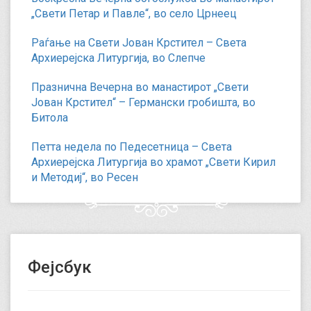
„Свети Петар и Павле“, во село Црнеец
Раѓање на Свети Јован Крстител – Света
Архиерејска Литургија, во Слепче
Празнична Вечерна во манастирот „Свети
Јован Крстител“ – Германски гробишта, во
Битола
Петта недела по Педесетница – Света
Архиерејска Литургија во храмот „Свети Кирил
и Методиј“, во Ресен
Фејсбук