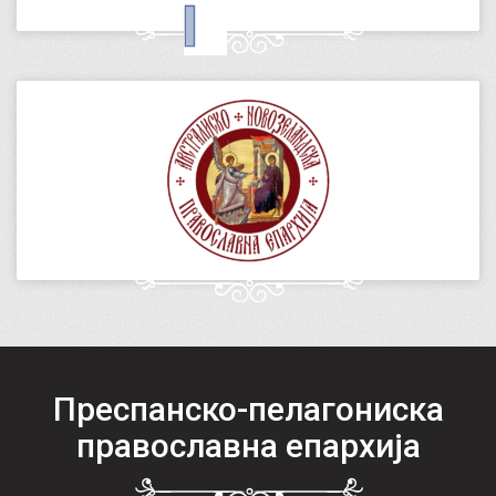
Преспанско-пелагониска
православна епархија