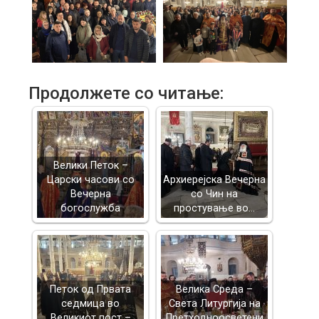
Продолжете со читање:
Велики Петок –
Царски часови со
Архиерејска Вечерна
Вечерна
со Чин на
богослужба
простување во…
Петок од Првата
Велика Среда –
седмица во
Света Литургија на
Великиот пост –
Претходноосветени