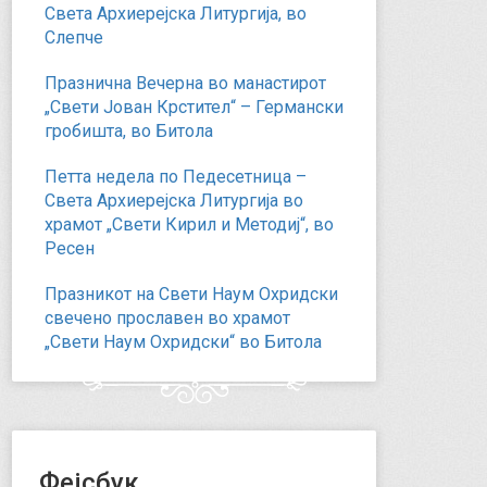
Света Архиерејска Литургија, во
Слепче
Празнична Вечерна во манастирот
„Свети Јован Крстител“ – Германски
гробишта, во Битола
Петта недела по Педесетница –
Света Архиерејска Литургија во
храмот „Свети Кирил и Методиј“, во
Ресен
Празникот на Свети Наум Охридски
свечено прославен во храмот
„Свети Наум Охридски“ во Битола
Фејсбук