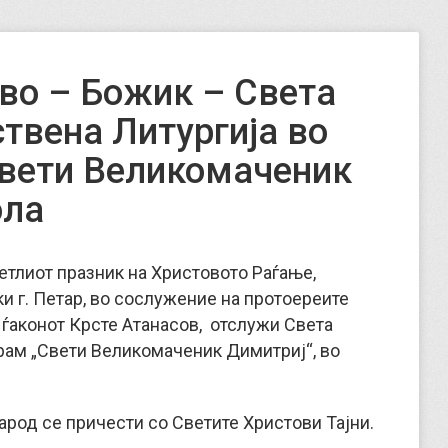
во – Божик – Света
твена Литургија во
Свети Великомаченик
ола
светлиот празник на Христовото Раѓање,
 г. Петар, во сослужение на протоереите
 ѓаконот Крсте Атанасов, отслужи Света
рам „Свети Великомаченик Димитриј“, во
арод се причести со Светите Христови Тајни.