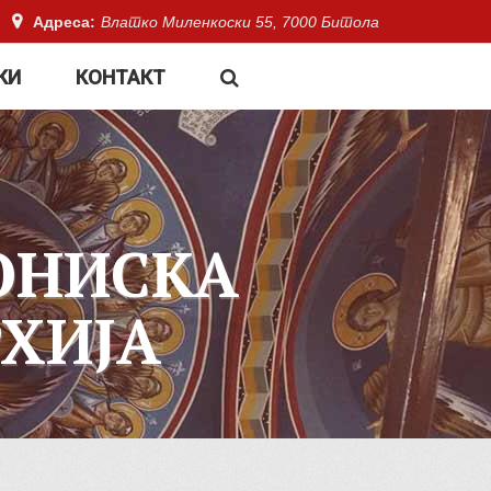
Адреса:
Влатко Миленкоски 55, 7000 Битола
КИ
КОНТАКТ
ОНИСКА
ХИЈА