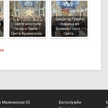
Среда од Првата
а
Свети апостоли
седмица во
Петар и Павле –
Великиот пост –
Света Архиерејска…
Света…
ка
о Миленкоски 55
Богослужби