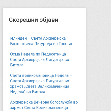
Скорешни објави
Илинден – Света Архиерејска
Божествена Литургија во Трново
Осма Недела по Педесетница –
Света Архиерејска Литургија во
Битола
Света великомаченица Недела –
Света Архиерејска Литургија во
храмот „Света Великомаченица
Недела“ во Битола
Архиерејска Вечерна богослужба во
хармот Света Великомаченица