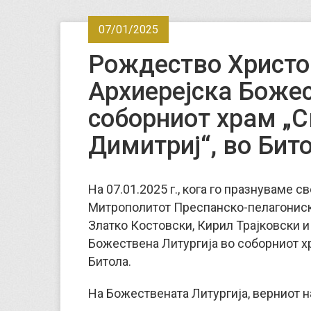
07/01/2025
Рождество Христо
Архиерејска Божес
соборниот храм „
Димитриј“, во Бит
На 07.01.2025 г., кога го празнуваме 
Митрополитот Преспанско-пелагониски
Златко Костовски, Кирил Трајковски и
Божествена Литургија во соборниот х
Битола.
На Божествената Литургија, верниот н