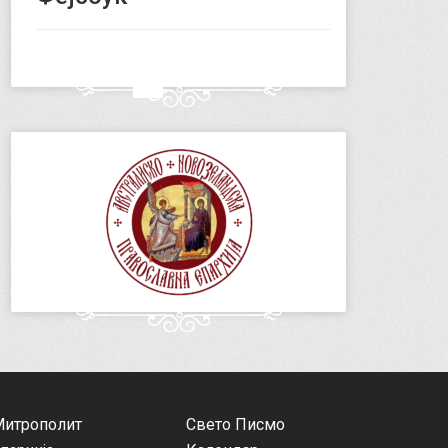
Митрополит
Свето Писмо