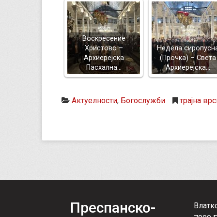
Воскресение
Христово –
Недела сиропусн
Архиерејска
(Прочка) – Света
Пасхална…
Архиерејска…
Актуелности
,
Богослужби
трајна врс
Преспанско-
Влатк