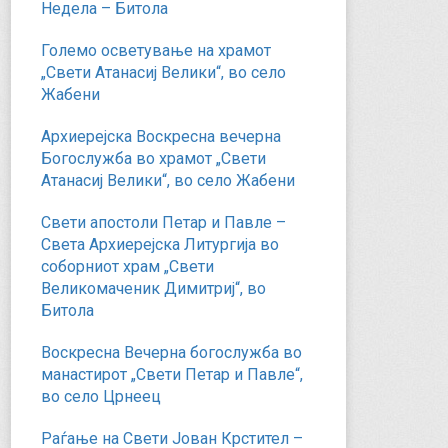
Недела – Битола
Големо осветување на храмот
„Свети Атанасиј Велики“, во село
Жабени
Архиерејска Воскресна вечерна
Богослужба во храмот „Свети
Атанасиј Велики“, во село Жабени
Свети апостоли Петар и Павле –
Света Архиерејска Литургија во
соборниот храм „Свети
Великомаченик Димитриј“, во
Битола
Воскресна Вечерна богослужба во
манастирот „Свети Петар и Павле“,
во село Црнеец
Раѓање на Свети Јован Крстител –